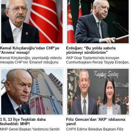
Kemal Kılıçdaroğlu’ndan CHP'ye
Erdoğan: “Bu yolda sabırla
‘Arınma’ mesajı!
yürümeyi sürdürürüm”
Kemal Kılıçdaroğlu, yayınladığı videolu
AKP Grup Toplantısı'nda konuşan
mesajda CHP’nin 'Emanet' olduğunu
Cumhurbaşkanı Recep Tayyip Erdoğan,
vurgulayıp 'Arınma' ve 'İç Muhasebe'
"Tek başıma kalsam dâhi 'Bu yol hak
ifadelerini kullandı. Açıklamalarda Parti
yoludur, dönmek bilmez yürürüm' der,
içi süreçlere ve Yargı tartışmalarına
bu yolda sabırla yürümeyi sürdürürüm"
doğrudan değinilmemesi dikkat çekti.
dedi.
1 İl, 13 İlçe Teşkilatı daha
Filiz Gencan'dan 'AKP' iddiasına
feshedildi: MHP!
yanıt!
MHP Genel Başkan Yardımcısı Semih
CHP'li Edirne Belediye Başkanı Filiz