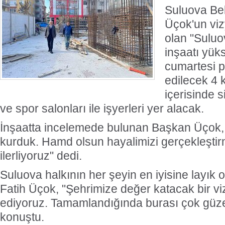
Suluova Bel
Üçok'un viz
olan "Sulu
inşaatı yük
cumartesi p
edilecek 4 
içerisinde s
ve spor salonları ile işyerleri yer alacak.
İnşaatta incelemede bulunan Başkan Üçok, 
kurduk. Hamd olsun hayalimizi gerçekleşt
ilerliyoruz" dedi.
Suluova halkının her şeyin en iyisine layık
Fatih Üçok, "Şehrimize değer katacak bir vi
ediyoruz. Tamamlandığında burası çok güze
konuştu.