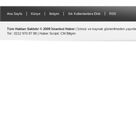
|
|
|
|
Ana Sayfa
Künye
İletişim
Sık Kullanılanlara Ekle
RSS
Tüm Hakları Saklıdır © 2009 İstanbul Haber
| İzinsiz ve kaynak gösterilmeden yayın
Tel : 0212 970 87 88 |
Haber Scripti
:
CM Bilişim