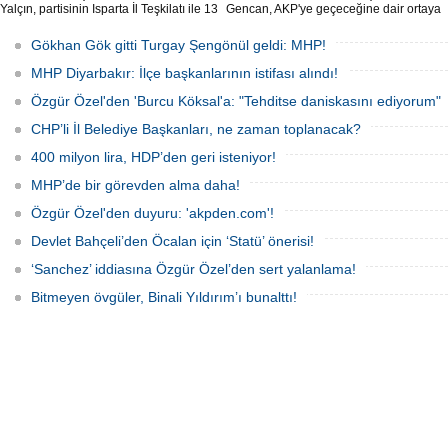
Yalçın, partisinin Isparta İl Teşkilatı ile 13
Gencan, AKP'ye geçeceğine dair ortaya
İlçe Teşkilat organlarının feshedildiğini,
çıkan söylentilere "Biz buradayız. Geri
Isparta İl Başkanlığı görevine Osman
adım atmıyoruz" ifadeleriyle yanıt verdi.
Gökhan Gök gitti Turgay Şengönül geldi: MHP!
Gülay'ın atandığını açıkladı.
MHP Diyarbakır: İlçe başkanlarının istifası alındı!
Özgür Özel'den 'Burcu Köksal'a: "Tehditse daniskasını ediyorum"
CHP’li İl Belediye Başkanları, ne zaman toplanacak?
400 milyon lira, HDP’den geri isteniyor!
MHP’de bir görevden alma daha!
Özgür Özel'den duyuru: 'akpden.com'!
Devlet Bahçeli’den Öcalan için ‘Statü’ önerisi!
‘Sanchez’ iddiasına Özgür Özel’den sert yalanlama!
Bitmeyen övgüler, Binali Yıldırım’ı bunalttı!