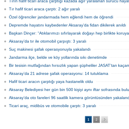
Tırın hafif ticari araca çarptığı kazada ağır yaralanan sürücü hayat
Tır hafif ticari araca çarptı: 2 ağır yaralı
Özel öğrenciler jandarmada hem eğlendi hem de öğrendi
Depremde hayatını kaybedenler Aksaray’da fidan dikilerek anıldı
Başkan Dinçer: “Atıklarımızı sıfırlayarak doğayı hep birlikte koruya
Aksaray’da tır ile otomobil çarpıştı: 3 yaralı
Suç makinesi şafak operasyonuyla yakalandı
Jandarma ilçe, belde ve köy yollarında sıkı denetimde
Bir tesisin mutfağından hırsızlık yapan şüpheliler JASAT’tan kaça
Aksaray’da 21 adrese şafak operasyonu: 14 tutuklama
Hafif ticari aracın çarptığı yaya hastanelik oldu
Aksaray Belediyesi her gün bin 500 kişiyi aynı iftar sofrasında bul
Aksaray’da oto fareleri 96 saatlik kamera görüntüsünden yakaland
Ticari araç, midibüs ve otomobile çarptı: 3 yaralı
1
2