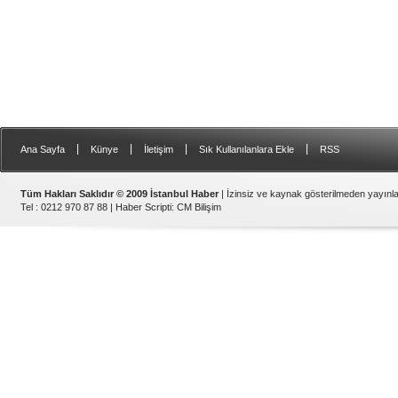
|
|
|
|
Ana Sayfa
Künye
İletişim
Sık Kullanılanlara Ekle
RSS
Tüm Hakları Saklıdır © 2009 İstanbul Haber
| İzinsiz ve kaynak gösterilmeden yayın
Tel : 0212 970 87 88 |
Haber Scripti
:
CM Bilişim