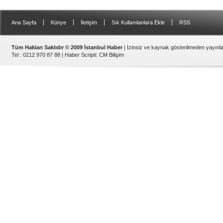
|
|
|
|
Ana Sayfa
Künye
İletişim
Sık Kullanılanlara Ekle
RSS
Tüm Hakları Saklıdır © 2009 İstanbul Haber
| İzinsiz ve kaynak gösterilmeden yayın
Tel : 0212 970 87 88 |
Haber Scripti
:
CM Bilişim