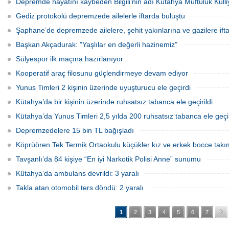
Depremde hayatını kaybeden Bilgili’nin adı Kütahya Müftülük Küll
Gediz protokolü depremzede ailelerle iftarda buluştu
Şaphane’de depremzede ailelere, şehit yakınlarına ve gazilere ift
Başkan Akçadurak: "Yaşlılar en değerli hazinemiz"
Sülyespor ilk maçına hazırlanıyor
Kooperatif araç filosunu güçlendirmeye devam ediyor
Yunus Timleri 2 kişinin üzerinde uyuşturucu ele geçirdi
Kütahya’da bir kişinin üzerinde ruhsatsız tabanca ele geçirildi
Kütahya’da Yunus Timleri 2,5 yılda 200 ruhsatsız tabanca ele geçi
Depremzedelere 15 bin TL bağışladı
Köprüören Tek Termik Ortaokulu küçükler kız ve erkek bocce takı
Tavşanlı’da 84 kişiye “En iyi Narkotik Polisi Anne” sunumu
Kütahya’da ambulans devrildi: 3 yaralı
Takla atan otomobil ters döndü: 2 yaralı
1
2
3
4
5
6
7