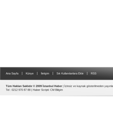
|
|
|
|
Ana Sayfa
Künye
İletişim
Sık Kullanılanlara Ekle
RSS
Tüm Hakları Saklıdır © 2009 İstanbul Haber
| İzinsiz ve kaynak gösterilmeden yayın
Tel : 0212 970 87 88 |
Haber Scripti
:
CM Bilişim