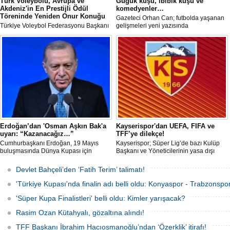
Türk Voleybolu, Avrupa ve
Guguk kuşu, ibibik kuşu ve
Akdeniz'in En Prestijli Ödül
komedyenler…
Töreninde Yeniden Onur Konuğu
Gazeteci Orhan Can; futbolda yaşanan
Türkiye Voleybol Federasyonu Başkanı
gelişmeleri yeni yazısında
Mehmet Akif Üstündağ ile A Milli Kadın
değerlendirdi.
Voleybol Takımı Başantrenörü Daniele
Santarelli, İtalya'nın başkenti Roma'da
düzenlenecek Euro-Mediterranean
Excellence Award 2026 (Akdeniz
Mükemmeliyet Ödülü) törenine 2. kez
resmi olarak davet edildi.
Erdoğan’dan 'Osman Aşkın Bak'a
Kayserispor'dan UEFA, FIFA ve
uyarı: “Kazanacağız…”
TFF’ye dilekçe!
Cumhurbaşkanı Erdoğan, 19 Mayıs
Kayserispor; Süper Lig’de bazı Kulüp
buluşmasında Dünya Kupası için
Başkanı ve Yöneticilerinin yasa dışı
"Sürpriz yapabiliriz" diyen Gençlik ve
bahis oynadığı gerekçesiyle TFF, UEFA
Spor Bakanı Osman Aşkın Bak’a,
ve FIFA’ya resmi dilekçe göndererek
Devlet Bahçeli’den ‘Fatih Terim’ talimatı!
"Sürpriz yapabiliriz deme, kazanacağız
ligin tescil edilmemesini talep edecek.
diyeceksin" sözleriyle müdahale etti.
'Türkiye Kupası'nda finalin adı belli oldu: Konyaspor - Trabzonspor
'Süper Kupa Finalistleri' belli oldu: Kimler yarışacak?
Rasim Ozan Kütahyalı, gözaltına alındı!
TFF Başkanı İbrahim Hacıosmanoğlu’ndan ‘Özerklik’ itirafı!