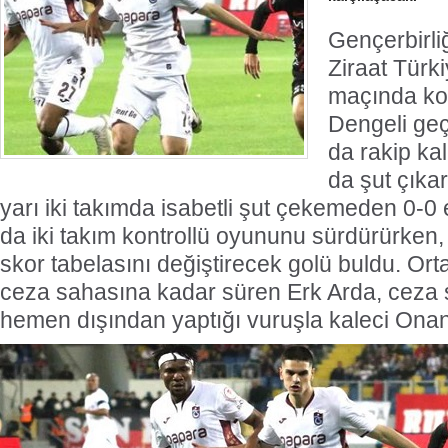
Gençerbirli
Ziraat Türki
maçında koz
Dengeli geçe
da rakip ka
da şut çıkar
yarı iki takımda isabetli şut çekemeden 0-0 eşit
da iki takım kontrollü oyununu sürdürürken, 
skor tabelasını değiştirecek golü buldu. Ort
ceza sahasına kadar süren Erk Arda, ceza s
hemen dışından yaptığı vuruşla kaleci Onana