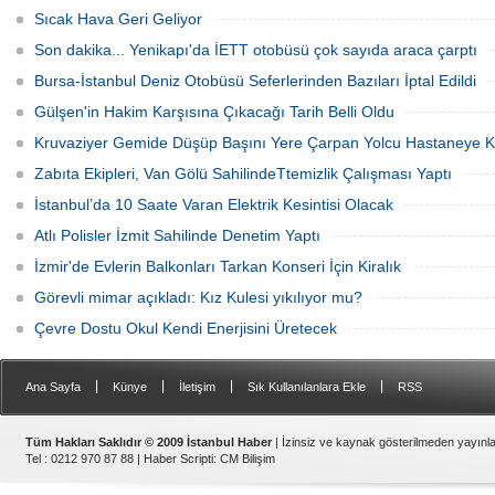
Sıcak Hava Geri Geliyor
Son dakika... Yenikapı'da İETT otobüsü çok sayıda araca çarptı
Bursa-İstanbul Deniz Otobüsü Seferlerinden Bazıları İptal Edildi
Gülşen'in Hakim Karşısına Çıkacağı Tarih Belli Oldu
Kruvaziyer Gemide Düşüp Başını Yere Çarpan Yolcu Hastaneye Kal
Zabıta Ekipleri, Van Gölü SahilindeTtemizlik Çalışması Yaptı
İstanbul’da 10 Saate Varan Elektrik Kesintisi Olacak
Atlı Polisler İzmit Sahilinde Denetim Yaptı
İzmir'de Evlerin Balkonları Tarkan Konseri İçin Kiralık
Görevli mimar açıkladı: Kız Kulesi yıkılıyor mu?
Çevre Dostu Okul Kendi Enerjisini Üretecek
|
|
|
|
Ana Sayfa
Künye
İletişim
Sık Kullanılanlara Ekle
RSS
Tüm Hakları Saklıdır © 2009 İstanbul Haber
| İzinsiz ve kaynak gösterilmeden yayın
Tel : 0212 970 87 88 |
Haber Scripti
:
CM Bilişim