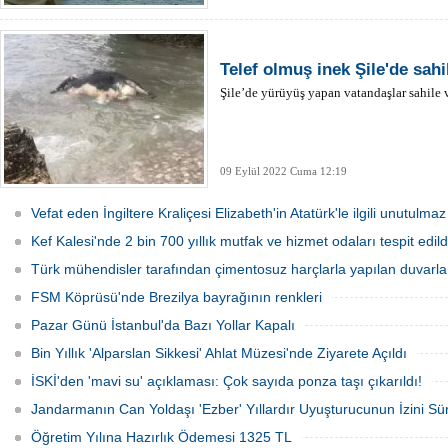
Telef olmuş inek Şile'de sah
Şile’de yürüyüş yapan vatandaşlar sahile vu
09 Eylül 2022 Cuma 12:19
Vefat eden İngiltere Kraliçesi Elizabeth'in Atatürk'le ilgili unutulmaz
Kef Kalesi'nde 2 bin 700 yıllık mutfak ve hizmet odaları tespit edild
Türk mühendisler tarafından çimentosuz harçlarla yapılan duvarlar
FSM Köprüsü'nde Brezilya bayrağının renkleri
Pazar Günü İstanbul'da Bazı Yollar Kapalı
Bin Yıllık 'Alparslan Sikkesi' Ahlat Müzesi'nde Ziyarete Açıldı
İSKİ'den 'mavi su' açıklaması: Çok sayıda ponza taşı çıkarıldı!
Jandarmanın Can Yoldaşı 'Ezber' Yıllardır Uyuşturucunun İzini Sü
Öğretim Yılına Hazırlık Ödemesi 1325 TL