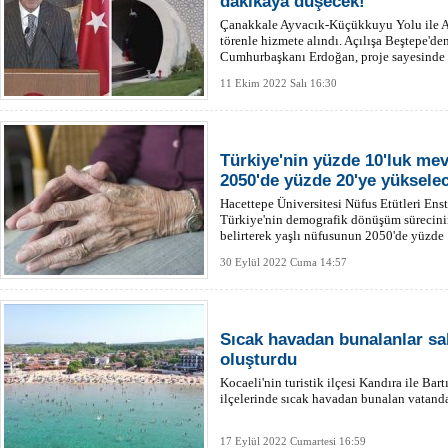
dakikaya düşecek!
Çanakkale Ayvacık-Küçükkuyu Yolu ile A
törenle hizmete alındı. Açılışa Beştepe'de
Cumhurbaşkanı Erdoğan, proje sayesinde 
düşeceğini söyledi.
11 Ekim 2022 Salı 16:30
Türkiye'nin yüzde 10'luk mev
2050'de yüzde 20'ye yüksele
Hacettepe Üniversitesi Nüfus Etütleri Ens
Türkiye'nin demografik dönüşüm sürecin
belirterek yaşlı nüfusunun 2050'de yüzde
bildirdi.
30 Eylül 2022 Cuma 14:57
Sıcak havadan bunalanlar sa
oluşturdu
Kocaeli'nin turistik ilçesi Kandıra ile Bar
ilçelerinde sıcak havadan bunalan vatandaş
17 Eylül 2022 Cumartesi 16:59