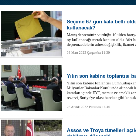
Seçime 67 gün kala belli old
kullanacak?
Maraş depreminin vurduğu 10 ilden batıy
oy kullanacağı merak konusu oldu. Afet bö
depremzedelerin adres değişiklik, ikamet a
Devlet ve nüfusmatik üzerinden yapılabil
08 Mart 2023 Çarşamba 11:30
Yılın son kabine toplantısı b
Yılın son kabine toplantısı Cumhurbaşkan
Milyonlar Bakanlar Kurulu'nda alınacak ka
kararları içinde EYT, memur ve emekli za
rezervi, Suriye'ye olası harekat gibi konula
26 Aralık 2022 Pazartesi 16:40
Assos ve Troya tünelleri açıld