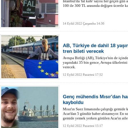
İstanbul'da 'fal kafe' sayısı her geçen gün
100 ile 300 TL arasında değişen ücretle kah
14 Eylül 2022 Çarşamba 14:30
AB, Türkiye de dahil 18 yaşı
tren bileti verecek
Avrupa Birliği (AB), Türkiye'nin de için
yaşındaki 35 bin gence, Avrupa ülkelerini k
verecek.
12 Eylül 2022 Pazartesi 17:52
Genç mühendis Mısır'dan ha
kayboldu
Mısır'ın Suez limanında çalıştığı gemide
Acar'dan 5 gündür haber alınamıyor. En s
gemide yemek yerken görülen Acar'ın ailesi
12 Eylül 2022 Pazartesi 15:17