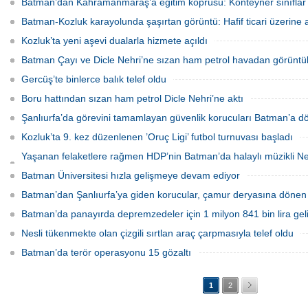
Batman’dan Kahramanmaraş’a eğitim köprüsü: Konteyner sınıflar G
Batman-Kozluk karayolunda şaşırtan görüntü: Hafif ticari üzerine 
Kozluk’ta yeni aşevi dualarla hizmete açıldı
Batman Çayı ve Dicle Nehri’ne sızan ham petrol havadan görüntü
Gercüş’te binlerce balık telef oldu
Boru hattından sızan ham petrol Dicle Nehri’ne aktı
Şanlıurfa’da görevini tamamlayan güvenlik korucuları Batman’a d
Kozluk’ta 9. kez düzenlenen ’Oruç Ligi’ futbol turnuvası başladı
Yaşanan felaketlere rağmen HDP’nin Batman’da halaylı müzikli Ne
oldu
Batman Üniversitesi hızla gelişmeye devam ediyor
Batman’dan Şanlıurfa’ya giden korucular, çamur deryasına dönen ev
Batman’da panayırda depremzedeler için 1 milyon 841 bin lira gelir
Nesli tükenmekte olan çizgili sırtlan araç çarpmasıyla telef oldu
Batman’da terör operasyonu 15 gözaltı
1
2