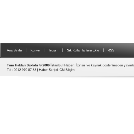
|
|
|
|
Ana Sayfa
Künye
İletişim
Sık Kullanılanlara Ekle
RSS
Tüm Hakları Saklıdır © 2009 İstanbul Haber
| İzinsiz ve kaynak gösterilmeden yayın
Tel : 0212 970 87 88 |
Haber Scripti
:
CM Bilişim