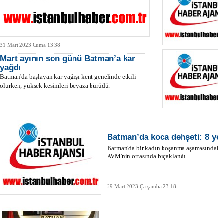
31 Mart 2023 Cuma 13:38
Mart ayının son günü Batman’a kar
yağdı
Batman'da başlayan kar yağışı kent genelinde etkili
olurken, yüksek kesimleri beyaza bürüdü.
Batman’da koca dehşeti: 8 y
Batman'da bir kadın boşanma aşamasındaki
AVM'nin ortasında bıçaklandı.
29 Mart 2023 Çarşamba 23:18