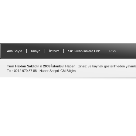
|
|
|
|
Ana Sayfa
Künye
İletişim
Sık Kullanılanlara Ekle
RSS
Tüm Hakları Saklıdır © 2009 İstanbul Haber
| İzinsiz ve kaynak gösterilmeden yayın
Tel : 0212 970 87 88 |
Haber Scripti
:
CM Bilişim