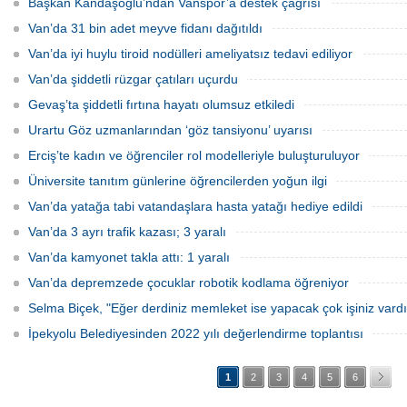
Başkan Kandaşoğlu’ndan Vanspor’a destek çağrısı
Van’da 31 bin adet meyve fidanı dağıtıldı
Van’da iyi huylu tiroid nodülleri ameliyatsız tedavi ediliyor
Van’da şiddetli rüzgar çatıları uçurdu
Gevaş’ta şiddetli fırtına hayatı olumsuz etkiledi
Urartu Göz uzmanlarından ‘göz tansiyonu’ uyarısı
Erciş’te kadın ve öğrenciler rol modelleriyle buluşturuluyor
Üniversite tanıtım günlerine öğrencilerden yoğun ilgi
Van’da yatağa tabi vatandaşlara hasta yatağı hediye edildi
Van’da 3 ayrı trafik kazası; 3 yaralı
Van’da kamyonet takla attı: 1 yaralı
Van’da depremzede çocuklar robotik kodlama öğreniyor
Selma Biçek, "Eğer derdiniz memleket ise yapacak çok işiniz vardı
İpekyolu Belediyesinden 2022 yılı değerlendirme toplantısı
1
2
3
4
5
6