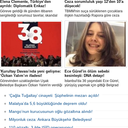
Elena Clemente, Türkiye’den
Ceza sorumluluk yaşı 12'den 10'a
ayrıldı: Diplomatik Enkaz!
düşecek!
Göreve geldiği ilk günden itibaren
TBMM'nin suça sürüklenen çocuklara
sergilediği sorumsuz tavırlar, skandal
ilişkin hazırladığı Rapora göre ceza
kararlar ve özellikle Türk öğrencilere
sorumluluğu yaşının; 12'den 10'a
uyguladığı vize ambargosuyla tepkilerin
düşürülmesi planlanıyor.
odağında olan İtalya’nın İstanbul
Başkonsolosu Elena Clemente’nin
Türkiye’deki görevi nihayet sona erdi.
'Kurultay Davası'nda yeni gelişme:
Ece Gürel'in ölüm sebebi
‘Özkan Yalım’ın ifadesi!
kesinleşti: DNA detayı!
Görevinden uzaklaştırılan Uşak
İstanbul'da 36 yaşındaki Ece Gürel,
Belediye Başkanı Özkan Yalım'ın verdiği
yürüyüş yapmak için gittiği Belgrad
son ek ifade 'Kurultay' davası dosyasına
Ormanı'nda 2 Mart 2025'te kayıplara
girdi.
karıştı. 4 gün sonra sağ bulunan ancak
‘Çağla Tuğaltay’ cinayeti: Şüphelinin mezarı açıldı!
kaldırıldığı hastanede hayatını
kaybeden Ece'nin ölümüyle ilgili
Malatya’da 5,6 büyüklüğünde deprem oldu!
soruşturma tamamlanırken, dikkat
çeken detaylar yer aldı.
Mango’nun kurucusunun oğlu gözaltına alındı!
Milyonluk ceza: Ankara Büyükşehir Belediyesi!
110 gözaltı: 3 ilde IŞİD operasyonu!