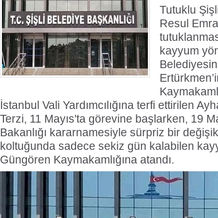
Tutuklu Şiş
Resul Emra
tutuklanmas
kayyum yön
Belediyesi
Ertürkmen’
Kaymakamlı
İstanbul Vali Yardımcılığına terfi ettirilen Ayha
Terzi, 11 Mayıs'ta görevine başlarken, 19 May
Bakanlığı kararnamesiyle sürpriz bir değişikli
koltuğunda sadece sekiz gün kalabilen kay
Güngören Kaymakamlığına atandı.