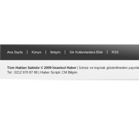
|
|
|
|
Ana Sayfa
Künye
İletişim
Sık Kullanılanlara Ekle
RSS
Tüm Hakları Saklıdır © 2009 İstanbul Haber
| İzinsiz ve kaynak gösterilmeden yayın
Tel : 0212 970 87 88 |
Haber Scripti
:
CM Bilişim