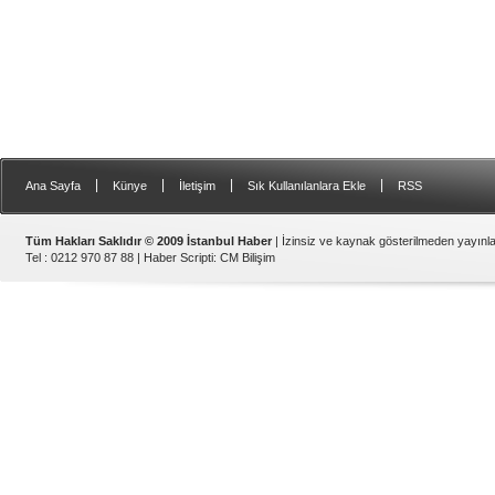
|
|
|
|
Ana Sayfa
Künye
İletişim
Sık Kullanılanlara Ekle
RSS
Tüm Hakları Saklıdır © 2009 İstanbul Haber
| İzinsiz ve kaynak gösterilmeden yayın
Tel : 0212 970 87 88 |
Haber Scripti
:
CM Bilişim