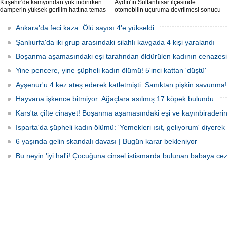
Kırşehir'de kamyondan yük indirirken
Aydın'ın Sultanhisar ilçesinde
damperin yüksek gerilim hattına temas
otomobilin uçuruma devrilmesi sonucu
etmesi sonucu elektrik akımına kapılan
5 kişi yaralandı.
sürücü hayatını kaybetti.
Ankara'da feci kaza: Ölü sayısı 4'e yükseldi
Şanlıurfa'da iki grup arasındaki silahlı kavgada 4 kişi yaralandı
Boşanma aşamasındaki eşi tarafından öldürülen kadının cenazesi 
Yine pencere, yine şüpheli kadın ölümü! 5'inci kattan 'düştü'
Ayşenur'u 4 kez ateş ederek katletmişti: Sanıktan pişkin savunma!
Hayvana işkence bitmiyor: Ağaçlara asılmış 17 köpek bulundu
Kars'ta çifte cinayet! Boşanma aşamasındaki eşi ve kayınbiraderini 
Isparta'da şüpheli kadın ölümü: 'Yemekleri ısıt, geliyorum' diyerek 
6 yaşında gelin skandalı davası | Bugün karar bekleniyor
Bu neyin 'iyi hal'i! Çocuğuna cinsel istismarda bulunan babaya cez