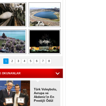
Askeri gemi 
Kapadokya'nın 
zarlığındaki terk 
'kalbi' Narlıgöl 
dilmiş gemilerin 
ilkbaharda bir başka 
etkileyici 
güzel
görüntüleri
iyaretçisiz kalan 
Haftanın 
Akdamar Adası 
fotoğrafları
1
2
3
4
5
6
7
8
dem çiçekleri ile 
örsel bir güzellik
K OKUNANLAR
Türk Voleybolu,
Avrupa ve
Akdeniz'in En
Prestijli Ödül
Töreninde