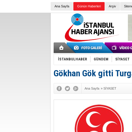
Ana Sayfa
Günün Haberleri
Arşiv
Siten
İSTANBULHABER
GÜNDEM
SİYASET
Gökhan Gök gitti Tur
Ana Sayfa
»
SİYASET