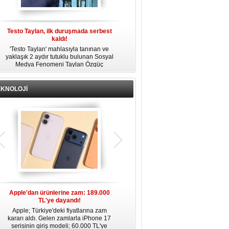
Testo Taylan, ilk duruşmada serbest
'Çay Tutuklusu’ Yusuf Güney, tahliye
kaldı!
edildi!
'Testo Taylan' mahlasıyla tanınan ve
Bir yayında 'Ayahuska' isimli çayı
yaklaşık 2 aydır tutuklu bulunan Sosyal
özendirdiği ifadeler kullandığı
s
Medya Fenomeni Taylan Özgüç
gerekçesiyle tutuklanan şarkıcı Yusuf
Danyıldız, çıktığı ilk duruşmada serbest
Güney, 'Ev Hapsi' şartıyla serbest
bırakıldı.
bırakıldı.
EKNOLOJİ
Apple'dan ürünlerine zam: 189.000
Apple’da yeni dönem: Tim Cook
TL'ye dayandı!
gidiyor, kim geliyor?
Apple; Türkiye'deki fiyatlarına zam
Apple, 2011 yılından bu yana şirketin
kararı aldı. Gelen zamlarla iPhone 17
başında bulunan CEO Tim Cook’un
serisinin giriş modeli; 60.000 TL'ye
görevinden ayrılacağını duyurdu.