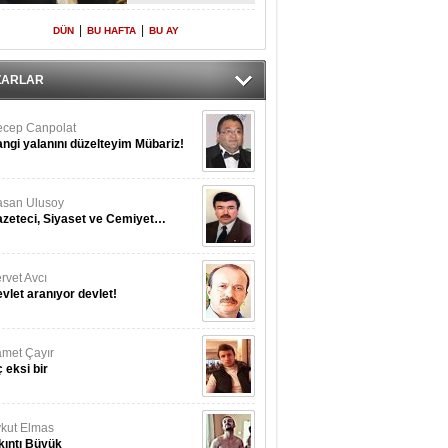
Yeniden Onur
Konuğu
|
|
DÜN
BU HAFTA
BU AY
ZARLAR
cep Canpolat
ngi yalanını düzelteyim Mübariz!
san Ulusoy
zeteci, Siyaset ve Cemiyet…
rvet Avcı
vlet aranıyor devlet!
met Çayır
 eksi bir
kut Elmas
kıntı Büyük