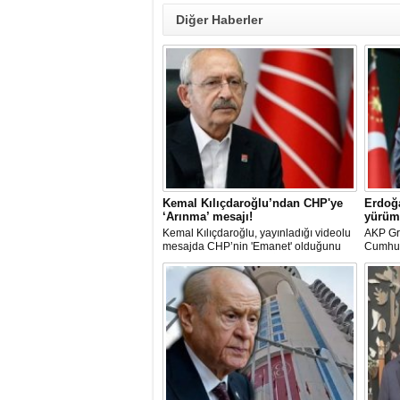
Diğer Haberler
Kemal Kılıçdaroğlu’ndan CHP'ye
Erdoğa
‘Arınma’ mesajı!
yürüm
Kemal Kılıçdaroğlu, yayınladığı videolu
AKP Gr
mesajda CHP’nin 'Emanet' olduğunu
Cumhur
vurgulayıp 'Arınma' ve 'İç Muhasebe'
"Tek ba
ifadelerini kullandı. Açıklamalarda Parti
yoludur
içi süreçlere ve Yargı tartışmalarına
bu yold
doğrudan değinilmemesi dikkat çekti.
dedi.