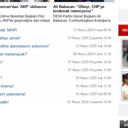
Gencan'dan 'AKP' iddiasına
Ali Babacan: “Ülkeyi, CHP'ye
bırakmak istemiyoruz”
Ad
Edirne Belediye Başkanı Filiz
DEVA Partisi Genel Başkanı Ali
‘A
, AKP'ye geçeceğine dair ortaya
Babacan, Cumhurbaşkanı Erdoğan'a
öylentilere "Biz buradayız. Geri
seslenerek "At imzayı düşür şu
mıyoruz" ifadeleriyle yanıt verdi.
enflasyonu" dedi. CHP'den AKP'ye
ldi: MHP!
15 Mayıs 2026 Cuma 08:30
VİD
geçişlere dair Babacan, "Kendi iç
Me
fası alındı!
sıkıntıları ile uğraşan Ana Muhalefete de
13 Mayıs 2026 Çarşamba 16:00
Te
bu ülkeyi bırakmak istemiyoruz"
ditse daniskasını ediyorum"
12 Mayıs 2026 Salı 14:00
şeklinde konuştu.
man toplanacak?
08 Mayıs 2026 Cuma 11:30
El
r!
07 Mayıs 2026 Perşembe 14:30
En
07 Mayıs 2026 Perşembe 13:00
M
'!
05 Mayıs 2026 Salı 15:00
Ba
Ka
önerisi!
05 Mayıs 2026 Salı 11:30
ert yalanlama!
05 Mayıs 2026 Salı 09:30
alttı!
02 Mayıs 2026 Cumartesi 16:00
De
ge
S