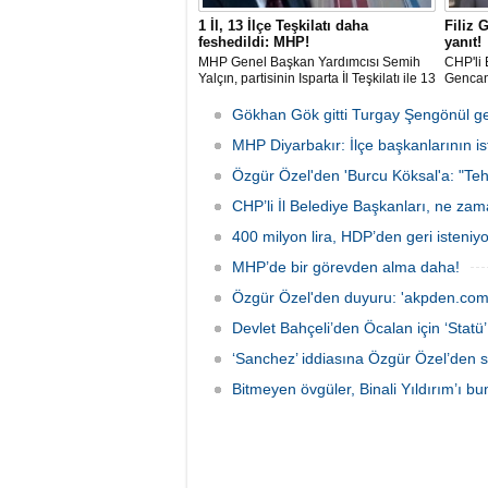
1 İl, 13 İlçe Teşkilatı daha
Filiz 
feshedildi: MHP!
yanıt!
MHP Genel Başkan Yardımcısı Semih
CHP'li 
Yalçın, partisinin Isparta İl Teşkilatı ile 13
Gencan
İlçe Teşkilat organlarının feshedildiğini,
çıkan s
Isparta İl Başkanlığı görevine Osman
adım at
Gökhan Gök gitti Turgay Şengönül ge
Gülay'ın atandığını açıkladı.
MHP Diyarbakır: İlçe başkanlarının isti
Özgür Özel'den 'Burcu Köksal'a: "Teh
CHP’li İl Belediye Başkanları, ne za
400 milyon lira, HDP’den geri isteniyo
MHP’de bir görevden alma daha!
Özgür Özel'den duyuru: 'akpden.com
Devlet Bahçeli’den Öcalan için ‘Statü’ 
‘Sanchez’ iddiasına Özgür Özel’den s
Bitmeyen övgüler, Binali Yıldırım’ı bun