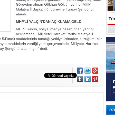
Görevden alınan Gökhan Gök'ün yerine, MHP
Malatya İl Başkanlığı görevine Turgay Şengönül
atandı.
Tür
MHP'Lİ YALÇIN'DAN AÇIKLAMA GELDİ
MHP'li Yalçın, sosyal medya hesabından yaptığı
En
açıklamada, "Milliyetçi Hareket Partisi Malatya il
ve 54'üncü maddelerinin tanıdığı yetkiye istinaden, tüzüğümüzün
e aynı maddelerin verdiği yetki çerçevesinde, Milliyetçi Hareket
gay Şengönül atanmıştır" dedi.
FOT