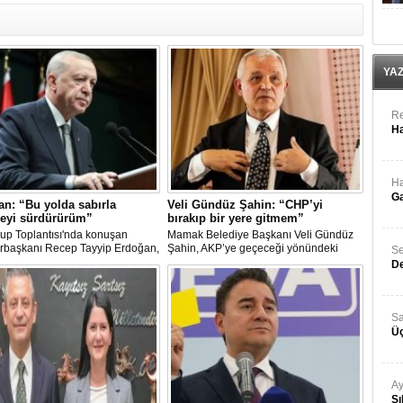
YA
Re
Ha
Ha
Ga
n: “Bu yolda sabırla
Veli Gündüz Şahin: “CHP’yi
eyi sürdürürüm”
bırakıp bir yere gitmem”
up Toplantısı'nda konuşan
Mamak Belediye Başkanı Veli Gündüz
başkanı Recep Tayyip Erdoğan,
Şahin, AKP’ye geçeceği yönündeki
Se
şıma kalsam dâhi 'Bu yol hak
iddiaları sert sözlerle yalanladı. Şahin,
De
, dönmek bilmez yürürüm' der,
“Ben omurgası sağlam bir CHP’liyim.
a sabırla yürümeyi sürdürürüm"
Güneşe göre, güce göre siyaset
yapmam” dedi.
Sa
Üç
Ay
Sı