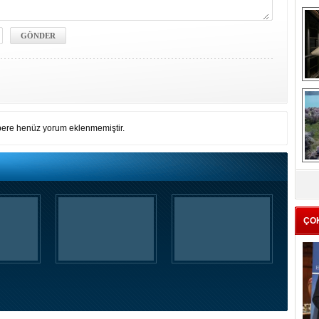
me
e
ere henüz yorum eklenmemiştir.
Z
ba
g
ÇO