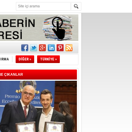
l
li
TIRMA
DİĞER »
TÜRKİYE »
sındaki
esi!
NE ÇIKANLAR
desi!