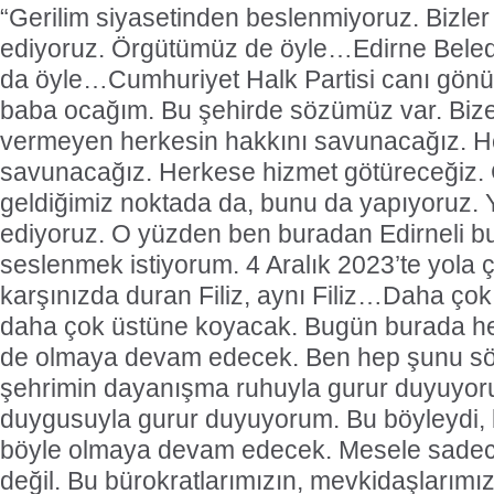
“Gerilim siyasetinden beslenmiyoruz. Bizler
ediyoruz. Örgütümüz de öyle…Edirne Beled
da öyle…Cumhuriyet Halk Partisi canı gönü
baba ocağım. Bu şehirde sözümüz var. Bize
vermeyen herkesin hakkını savunacağız. 
savunacağız. Herkese hizmet götüreceğiz.
geldiğimiz noktada da, bunu da yapıyoruz
ediyoruz. O yüzden ben buradan Edirneli b
seslenmek istiyorum. 4 Aralık 2023’te yola ç
karşınızda duran Filiz, aynı Filiz…Daha ç
daha çok üstüne koyacak. Bugün burada he
de olmaya devam edecek. Ben hep şunu s
şehrimin dayanışma ruhuyla gurur duyuyor
duygusuyla gurur duyuyorum. Bu böyleydi,
böyle olmaya devam edecek. Mesele sadec
değil. Bu bürokratlarımızın, mevkidaşlarımızı