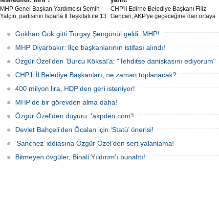
MHP Genel Başkan Yardımcısı Semih
CHP'li Edirne Belediye Başkanı Filiz
Yalçın, partisinin Isparta İl Teşkilatı ile 13
Gencan, AKP'ye geçeceğine dair ortaya
İlçe Teşkilat organlarının feshedildiğini,
çıkan söylentilere "Biz buradayız. Geri
Isparta İl Başkanlığı görevine Osman
adım atmıyoruz" ifadeleriyle yanıt verdi.
Gökhan Gök gitti Turgay Şengönül geldi: MHP!
Gülay'ın atandığını açıkladı.
MHP Diyarbakır: İlçe başkanlarının istifası alındı!
Özgür Özel'den 'Burcu Köksal'a: "Tehditse daniskasını ediyorum"
CHP’li İl Belediye Başkanları, ne zaman toplanacak?
400 milyon lira, HDP’den geri isteniyor!
MHP’de bir görevden alma daha!
Özgür Özel'den duyuru: 'akpden.com'!
Devlet Bahçeli’den Öcalan için ‘Statü’ önerisi!
‘Sanchez’ iddiasına Özgür Özel’den sert yalanlama!
Bitmeyen övgüler, Binali Yıldırım’ı bunalttı!