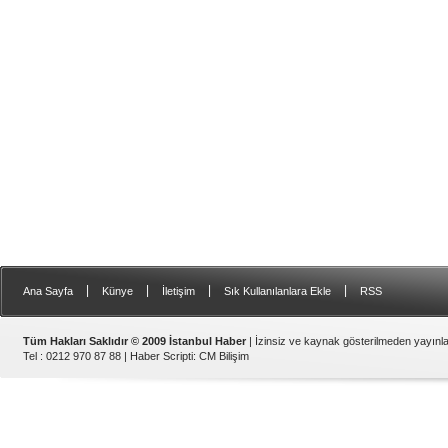
|
|
|
|
Ana Sayfa
Künye
İletişim
Sık Kullanılanlara Ekle
RSS
Tüm Hakları Saklıdır © 2009 İstanbul Haber
| İzinsiz ve kaynak gösterilmeden yayın
Tel : 0212 970 87 88 |
Haber Scripti
:
CM Bilişim