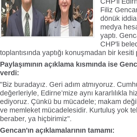
CHP'li Edir
Filiz Genc
dönük iddia
medya hesa
yaptı. Genc
CHP'li bele
toplantısında yaptığı konuşmadan bir kesiti 
Paylaşımının açıklama kısmında ise Genca
verdi:
"Biz buradayız. Geri adım atmıyoruz. Cumhur
değerleriyle, Edirne’mize aynı kararlılıkla
ediyoruz. Çünkü bu mücadele; makam değil
ve memleket mücadelesidir. Kurtuluş yok t
beraber, ya hiçbirimiz".
Gencan'ın açıklamalarının tamamı: