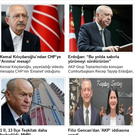
Kemal Kılıçdaroğlu’ndan CHP'ye
Erdoğan: “Bu yolda sabırla
‘Arınma’ mesajı!
yürümeyi sürdürürüm”
Kemal Kılıçdaroğlu, yayınladığı videolu
AKP Grup Toplantısı'nda konuşan
mesajda CHP’nin 'Emanet' olduğunu
Cumhurbaşkanı Recep Tayyip Erdoğan,
vurgulayıp 'Arınma' ve 'İç Muhasebe'
"Tek başıma kalsam dâhi 'Bu yol hak
ifadelerini kullandı. Açıklamalarda Parti
yoludur, dönmek bilmez yürürüm' der,
içi süreçlere ve Yargı tartışmalarına
bu yolda sabırla yürümeyi sürdürürüm"
doğrudan değinilmemesi dikkat çekti.
dedi.
1 İl, 13 İlçe Teşkilatı daha
Filiz Gencan'dan 'AKP' iddiasına
feshedildi: MHP!
yanıt!