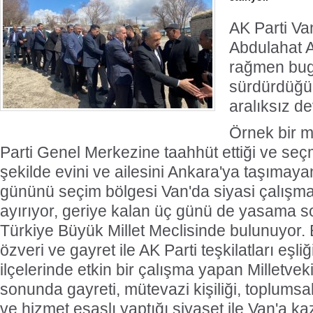
AK Parti Van
Abdulahat A
Türk V
rağmen bug
En Pr
sürdürdüğü 
aralıksız de
Örnek bir mi
Parti Genel Merkezine taahhüt ettiği ve se
şekilde evini ve ailesini Ankara'ya taşımaya
gününü seçim bölgesi Van'da siyasi çalışm
ayırıyor, geriye kalan üç günü de yasama s
Türkiye Büyük Millet Meclisinde bulunuyor. B
özveri ve gayret ile AK Parti teşkilatları eşl
ilçelerinde etkin bir çalışma yapan Milletvek
sonunda gayreti, mütevazi kişiliği, toplumsal
ve hizmet esaslı yaptığı siyaset ile Van'a k