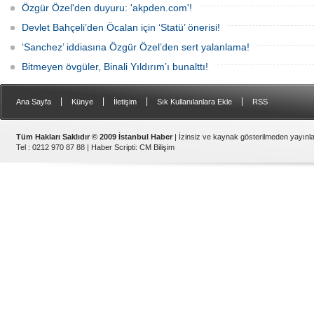
Özgür Özel'den duyuru: 'akpden.com'!
Devlet Bahçeli’den Öcalan için ‘Statü’ önerisi!
‘Sanchez’ iddiasına Özgür Özel’den sert yalanlama!
Bitmeyen övgüler, Binali Yıldırım’ı bunalttı!
|
|
|
|
Ana Sayfa
Künye
İletişim
Sık Kullanılanlara Ekle
RSS
Tüm Hakları Saklıdır © 2009 İstanbul Haber
| İzinsiz ve kaynak gösterilmeden yayın
Tel : 0212 970 87 88 |
Haber Scripti
:
CM Bilişim