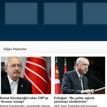
Diğer Haberler
Kemal Kılıçdaroğlu’ndan CHP'ye
Erdoğan: “Bu yolda sabırla
‘Arınma’ mesajı!
yürümeyi sürdürürüm”
Kemal Kılıçdaroğlu, yayınladığı videolu
AKP Grup Toplantısı'nda konuşan