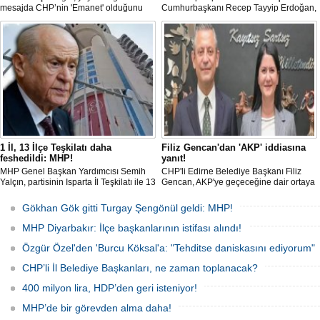
mesajda CHP’nin 'Emanet' olduğunu
Cumhurbaşkanı Recep Tayyip Erdoğan,
vurgulayıp 'Arınma' ve 'İç Muhasebe'
"Tek başıma kalsam dâhi 'Bu yol hak
ifadelerini kullandı. Açıklamalarda Parti
yoludur, dönmek bilmez yürürüm' der,
içi süreçlere ve Yargı tartışmalarına
bu yolda sabırla yürümeyi sürdürürüm"
doğrudan değinilmemesi dikkat çekti.
dedi.
1 İl, 13 İlçe Teşkilatı daha
Filiz Gencan'dan 'AKP' iddiasına
feshedildi: MHP!
yanıt!
MHP Genel Başkan Yardımcısı Semih
CHP'li Edirne Belediye Başkanı Filiz
Yalçın, partisinin Isparta İl Teşkilatı ile 13
Gencan, AKP'ye geçeceğine dair ortaya
İlçe Teşkilat organlarının feshedildiğini,
çıkan söylentilere "Biz buradayız. Geri
Isparta İl Başkanlığı görevine Osman
adım atmıyoruz" ifadeleriyle yanıt verdi.
Gökhan Gök gitti Turgay Şengönül geldi: MHP!
Gülay'ın atandığını açıkladı.
MHP Diyarbakır: İlçe başkanlarının istifası alındı!
Özgür Özel'den 'Burcu Köksal'a: "Tehditse daniskasını ediyorum"
CHP’li İl Belediye Başkanları, ne zaman toplanacak?
400 milyon lira, HDP’den geri isteniyor!
MHP’de bir görevden alma daha!