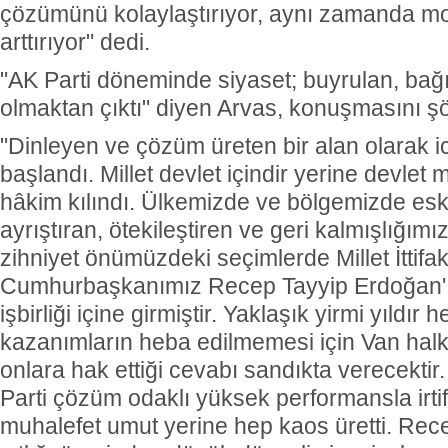
çözümünü kolaylaştırıyor, aynı zamanda 
arttırıyor" dedi.
"AK Parti döneminde siyaset; buyrulan, bağır
olmaktan çıktı" diyen Arvas, konuşmasını ş
"Dinleyen ve çözüm üreten bir alan olarak i
başlandı. Millet devlet içindir yerine devlet mi
hâkim kılındı. Ülkemizde ve bölgemizde es
ayrıştıran, ötekileştiren ve geri kalmışlığım
zihniyet önümüzdeki seçimlerde Millet İttifak
Cumhurbaşkanımız Recep Tayyip Erdoğan'ı
işbirliği içine girmiştir. Yaklaşık yirmi yıldı
kazanımların heba edilmemesi için Van halkı
onlara hak ettiği cevabı sandıkta verecekti
Parti çözüm odaklı yüksek performansla irti
muhalefet umut yerine hep kaos üretti. Re