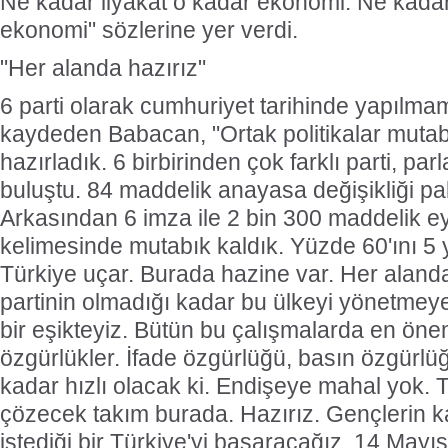
Ne kadar liyakat o kadar ekonomi. Ne kadar
ekonomi" sözlerine yer verdi.
"Her alanda hazırız"
6 parti olarak cumhuriyet tarihinde yapılmam
kaydeden Babacan, "Ortak politikalar muta
hazırladık. 6 birbirinden çok farklı parti, pa
buluştu. 84 maddelik anayasa değişikliği pak
Arkasından 6 imza ile 2 bin 300 maddelik e
kelimesinde mutabık kaldık. Yüzde 60'ını 5 
Türkiye uçar. Burada hazine var. Her alanda 
partinin olmadığı kadar bu ülkeyi yönetmey
bir eşikteyiz. Bütün bu çalışmalarda en önem
özgürlükler. İfade özgürlüğü, basın özgürl
kadar hızlı olacak ki. Endişeye mahal yok. Tü
çözecek takım burada. Hazırız. Gençlerin
istediği bir Türkiye'yi başaracağız. 14 May