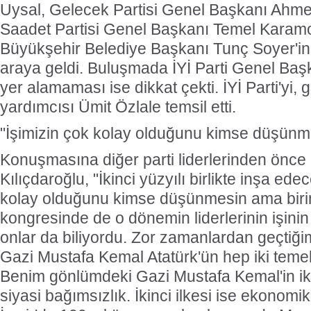
Uysal, Gelecek Partisi Genel Başkanı Ahme
Saadet Partisi Genel Başkanı Temel Karamol
Büyükşehir Belediye Başkanı Tunç Soyer'in 
araya geldi. Buluşmada İYİ Parti Genel Baş
yer alamaması ise dikkat çekti. İYİ Parti'yi,
yardımcısı Ümit Özlale temsil etti.
"İşimizin çok kolay olduğunu kimse düşünm
Konuşmasına diğer parti liderlerinden önc
Kılıçdaroğlu, "İkinci yüzyılı birlikte inşa ede
kolay olduğunu kimse düşünmesin ama birin
kongresinde de o dönemin liderlerinin işini
onlar da biliyordu. Zor zamanlardan geçtiği
Gazi Mustafa Kemal Atatürk'ün hep iki temel 
Benim gönlümdeki Gazi Mustafa Kemal'in iki 
siyasi bağımsızlık. İkinci ilkesi ise ekonomik