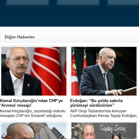
Diğer Haberler
Kemal Kılıçdaroğlu’ndan CHP'ye
Erdoğan: “Bu yolda sabırla
‘Arınma’ mesajı!
yürümeyi sürdürürüm”
Kemal Kılıçdaroğlu, yayınladığı videolu
AKP Grup Toplantısı'nda konuşan
mesajda CHP’nin 'Emanet' olduğunu
Cumhurbaşkanı Recep Tayyip Erdoğan,
vurgulayıp 'Arınma' ve 'İç Muhasebe'
"Tek başıma kalsam dâhi 'Bu yol hak
ifadelerini kullandı. Açıklamalarda Parti
yoludur, dönmek bilmez yürürüm' der,
içi süreçlere ve Yargı tartışmalarına
bu yolda sabırla yürümeyi sürdürürüm"
doğrudan değinilmemesi dikkat çekti.
dedi.