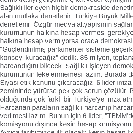
Sağlıklı ilerleyen hiçbir demokraside deneti
alan mutlaka denetlenir. Türkiye Büyük Mille
denetlenir. Özgür medya altyapısının sağla
kurumunun halkına hesap vermesi gerekiyor.
halkına hesap vermiyorsa orada demokrasi 
"Güçlendirilmiş parlamenter sisteme geçerk
konseyi kuracağız" dedik. 85 milyon, toplan
harcandığını bilecek. Sağlıklı işleyen demok
kurumunun lekelenmemesi lazım. Burada da
Siyasi etik kanunu çıkaracağız. 6 lider imza 
zemininde yürürse pek çok sorun çözülür. B
olduğunda çok farklı bir Türkiye'ye imza atm
Harcanan paraların sağlıklı harcanıp harc
verilmesi lazım. Bunun için 6 lider, "TBMM'
komisyonu dışında kesin hesap komisyonu 
Ayrıca tarihimizde ilk olacak; kesin hesap