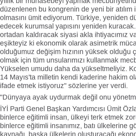
yıllık bir muhasebeyi yapmak mecburiyetind
düzenlenen bu kongrenin de yeni bir atılım 
olmasını ümit ediyorum. Türkiye, yeniden 
edecek kurumsal yapısını yeniden kuracak
ortadan kaldıracak siyasi akla ihtiyacımız var
eşikteyiz ki ekonomik olarak asimetrik mü
olduğumuz değişim hızının yüksek olduğu ç
olmak için tüm unsularımızı kullanmak mecb
Yükselen umudu daha da yükseltmeliyiz. K
14 Mayıs'ta milletin kendi kaderine hakim o
ifade etmek istiyoruz" sözlerine yer verdi.
"Dünyaya ayak uydurmak değil onu yönetm
İYİ Parti Genel Başkan Yardımcısı Ümit Özla
binlerce eğitimli insan, ülkeyi terk etmek zo
binlerce eğitimli insanımız, batı ülkelerine g
kaynağı, başka ülkelerin oluşturacağı eko