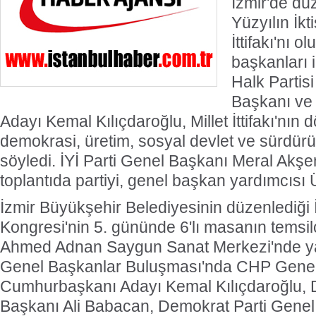
İzmir'de dü
Yüzyılın İkt
İttifakı'nı o
Türk V
başkanları 
Halk Partis
En Pr
Başkanı ve
Adayı Kemal Kılıçdaroğlu, Millet İttifakı'nın dö
demokrasi, üretim, sosyal devlet ve sürdürül
söyledi. İYİ Parti Genel Başkanı Meral Akşen
toplantıda partiyi, genel başkan yardımcısı Ü
İzmir Büyükşehir Belediyesinin düzenlediği İk
Kongresi'nin 5. gününde 6'lı masanın temsilci
Ahmed Adnan Saygun Sanat Merkezi'nde yapıl
Genel Başkanlar Buluşması'nda CHP Genel
Cumhurbaşkanı Adayı Kemal Kılıçdaroğlu, 
Başkanı Ali Babacan, Demokrat Parti Genel