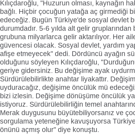
Kılıçdaroğlu, "Huzurun olması, kaynağın h
bağlı. Hiçbir çocuğun yatağa aç girmediği bi
edeceğiz. Bugün Türkiye'de sosyal devlet 
durumdadır. 5-6 yılda alt gelir gruplarından b
grubuna milyarlarca gelir aktarılıyor. Her ail
güvencesi olacak. Sosyal devlet, yardım yap
afişe etmeyecek" dedi. Dördüncü ayağın sürd
olduğunu söyleyen Kılıçdaroğlu, "Durduğun
geriye gidersiniz. Bu değişime ayak uydur
Sürdürülebilirlikte anahtar liyakattır. Değiş
uyduracağız, değişime öncülük mü edeceğiz
bizi izlesin. Değişime dönüşüme öncülük ya
istiyoruz. Sürdürülebilirliğin temel anahtarınd
Merak duygusunu büyütebiliyorsanız ve ço
sorgulama yeteneğine kavuşuyorsa Türkiye
önünü açmış olur" diye konuştu.