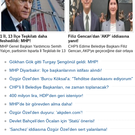
1 İl, 13 İlçe Teşkilatı daha
Filiz Gencan'dan 'AKP' iddiasına
feshedildi: MHP!
yanıt!
MHP Genel Başkan Yardımcısı Semih
CHP'li Edirne Belediye Başkanı Filiz
Yalçın, partisinin Isparta İl Teşkilatı ile 13
Gencan, AKP'ye geçeceğine dair ortaya
İlçe Teşkilat organlarının feshedildiğini,
çıkan söylentilere "Biz buradayız. Geri
Isparta İl Başkanlığı görevine Osman
adım atmıyoruz" ifadeleriyle yanıt verdi.
Gökhan Gök gitti Turgay Şengönül geldi: MHP!
Gülay'ın atandığını açıkladı.
MHP Diyarbakır: İlçe başkanlarının istifası alındı!
Özgür Özel'den 'Burcu Köksal'a: "Tehditse daniskasını ediyorum"
CHP’li İl Belediye Başkanları, ne zaman toplanacak?
400 milyon lira, HDP’den geri isteniyor!
MHP’de bir görevden alma daha!
Özgür Özel'den duyuru: 'akpden.com'!
Devlet Bahçeli’den Öcalan için ‘Statü’ önerisi!
‘Sanchez’ iddiasına Özgür Özel’den sert yalanlama!