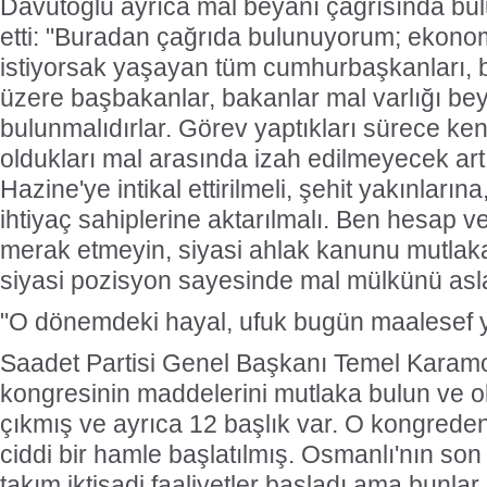
Davutoğlu ayrıca mal beyanı çağrısında b
etti: "Buradan çağrıda bulunuyorum; ekono
istiyorsak yaşayan tüm cumhurbaşkanları, 
üzere başbakanlar, bakanlar mal varlığı be
bulunmalıdırlar. Görev yaptıkları sürece kend
oldukları mal arasında izah edilmeyecek artı
Hazine'ye intikal ettirilmeli, şehit yakınlarına
ihtiyaç sahiplerine aktarılmalı. Ben hesap 
merak etmeyin, siyasi ahlak kanunu mutlak
siyasi pozisyon sayesinde mal mülkünü asl
"O dönemdeki hayal, ufuk bugün maalesef 
Saadet Partisi Genel Başkanı Temel Karamolla
kongresinin maddelerini mutlaka bulun ve
çıkmış ve ayrıca 12 başlık var. O kongrede
ciddi bir hamle başlatılmış. Osmanlı'nın so
takım iktisadi faaliyetler başladı ama bunla