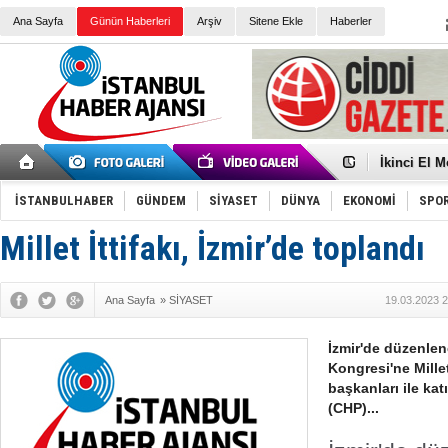
Ana Sayfa
Günün Haberleri
Arşiv
Sitene Ekle
Haberler
Elena Clem
Düşük Risk
Türk Voley
Töreninde
İkinci El M
Guguk kuş
Sneaker Ay
İSTANBULHABER
GÜNDEM
SİYASET
DÜNYA
EKONOMİ
SPO
Erkek Spor
Bakmalısın
Tommy Hilf
Millet İttifakı, İzmir’de toplandı
Yeri
Ceza sorum
Kayyum ata
Ankara kuli
Ana Sayfa
»
SİYASET
19.03.2023 2
Kemal Kılı
Erdoğan: “
'Kurultay D
İzmir'de düzenlene
İtalyan Lis
Kongresi'ne Millet 
başkanları ile kat
(CHP)...