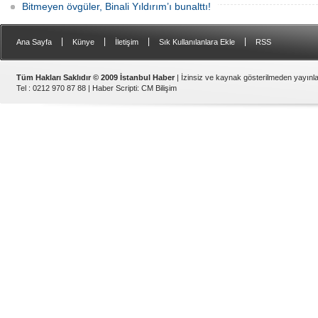
Bitmeyen övgüler, Binali Yıldırım’ı bunalttı!
|
|
|
|
Ana Sayfa
Künye
İletişim
Sık Kullanılanlara Ekle
RSS
Tüm Hakları Saklıdır © 2009 İstanbul Haber
| İzinsiz ve kaynak gösterilmeden yayın
Tel : 0212 970 87 88 |
Haber Scripti
:
CM Bilişim