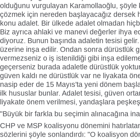
olduğunu vurgulayan Karamollaoğlu, şöyle 
çözmek için nereden başlayacağız dersek her
konu adalet. Bir ülkede adalet olmadan hiç
Biz ayrıca ahlaki ve manevi değerler ihya 
diyoruz. Bunun başında adaletin tesisi gelir.
üzerine inşa edilir. Ondan sonra dürüstlük gel
vermezseniz o iş istenildiği gibi inşa edile
geçerseniz burada adaletle dürüstlük yoktu
güven kaldı ne dürüstlük var ne liyakata öne
nasip eder de 15 Mayıs'ta yeni dönem başla
ilk hususlar bunlar. Adalet tesisi, güven ort
liyakate önem verilmesi, yandaşlara peşkeş
"Büyük bir farkla bu seçimin alınacağına in
CHP ve MSP koalisyonu dönemini hatırlata
sözlerini şöyle sonlandırdı: "O koalisyon dö