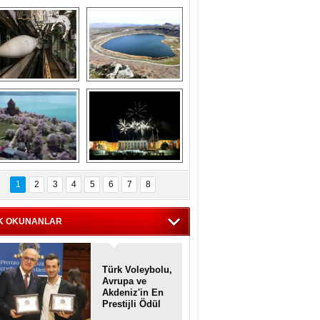
Askeri gemi 
Kapadokya'nın 
zarlığındaki terk 
'kalbi' Narlıgöl 
dilmiş gemilerin 
ilkbaharda bir başka 
etkileyici 
güzel
görüntüleri
iyaretçisiz kalan 
Haftanın 
Akdamar Adası 
fotoğrafları
1
2
3
4
5
6
7
8
dem çiçekleri ile 
örsel bir güzellik
K OKUNANLAR
Türk Voleybolu,
Avrupa ve
Akdeniz'in En
Prestijli Ödül
Töreninde