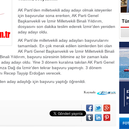
AK Parti'den milletvekili aday adayı olmak isteyenler
için başvurular sona ererken, AK Parti Genel
Başkanvekili ve İzmir Milletvekili Binali Yıldırım,
Tür
dosyasını son dakika teslim ederek İzmir'den yeniden
aday adayı oldu.
En
AK Parti'de milletvekili aday adayları başvurularını
tamamladı. En çok merak edilen isimlerden biri olan
AK Parti Genel Başkanvekili ve İzmir Milletvekili Binali
Binali Yıldırım, başvuru süresinin bitimine az bir zaman kala
 aday adayı oldu. Yine 3 dönem kuralına takılan AK Parti Genel
Hamza Dağ da İzmir'den tekrar başvuru yapmıştı. 3 dönem
kanı Recep Tayyip Erdoğan verecek.
en aday adaylığı için başvuru yaptığı öğrenildi.
Kaynak:
FOT