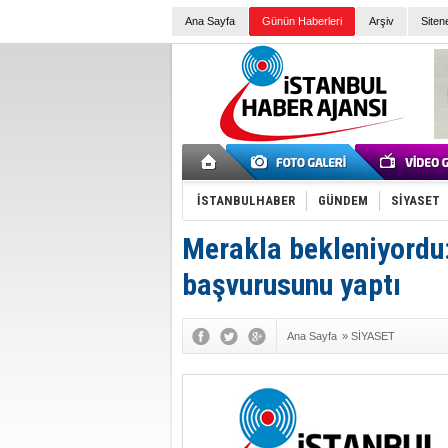
Ana Sayfa
Günün Haberleri
Arşiv
Siten
İSTANBULHABER
GÜNDEM
SİYASET
Merakla bekleniyordu:
başvurusunu yaptı
Ana Sayfa
»
SİYASET