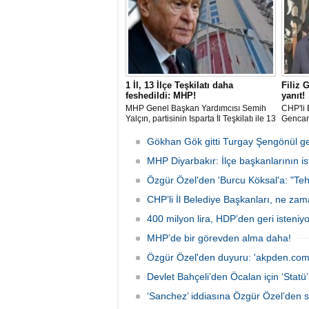
1 İl, 13 İlçe Teşkilatı daha
Filiz 
feshedildi: MHP!
yanıt!
MHP Genel Başkan Yardımcısı Semih
CHP'li 
Yalçın, partisinin Isparta İl Teşkilatı ile 13
Gencan
İlçe Teşkilat organlarının feshedildiğini,
çıkan s
Isparta İl Başkanlığı görevine Osman
adım at
Gökhan Gök gitti Turgay Şengönül ge
Gülay'ın atandığını açıkladı.
MHP Diyarbakır: İlçe başkanlarının isti
Özgür Özel'den 'Burcu Köksal'a: "Teh
CHP’li İl Belediye Başkanları, ne za
400 milyon lira, HDP’den geri isteniyo
MHP’de bir görevden alma daha!
Özgür Özel'den duyuru: 'akpden.com
Devlet Bahçeli’den Öcalan için ‘Statü’ 
‘Sanchez’ iddiasına Özgür Özel’den s