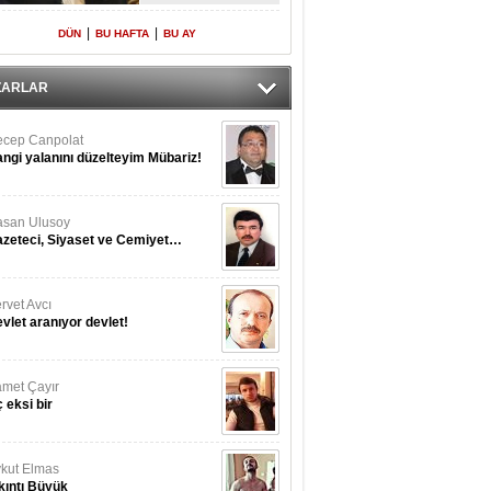
Yeniden Onur
Konuğu
|
|
DÜN
BU HAFTA
BU AY
ZARLAR
cep Canpolat
ngi yalanını düzelteyim Mübariz!
san Ulusoy
zeteci, Siyaset ve Cemiyet…
rvet Avcı
vlet aranıyor devlet!
met Çayır
 eksi bir
kut Elmas
kıntı Büyük