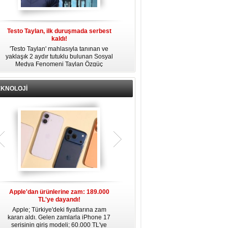
Testo Taylan, ilk duruşmada serbest
'Çay Tutuklusu’ Yusuf Güney, tahliye
kaldı!
edildi!
'Testo Taylan' mahlasıyla tanınan ve
Bir yayında 'Ayahuska' isimli çayı
yaklaşık 2 aydır tutuklu bulunan Sosyal
özendirdiği ifadeler kullandığı
s
Medya Fenomeni Taylan Özgüç
gerekçesiyle tutuklanan şarkıcı Yusuf
Danyıldız, çıktığı ilk duruşmada serbest
Güney, 'Ev Hapsi' şartıyla serbest
bırakıldı.
bırakıldı.
EKNOLOJİ
Apple'dan ürünlerine zam: 189.000
Apple’da yeni dönem: Tim Cook
TL'ye dayandı!
gidiyor, kim geliyor?
Apple; Türkiye'deki fiyatlarına zam
Apple, 2011 yılından bu yana şirketin
kararı aldı. Gelen zamlarla iPhone 17
başında bulunan CEO Tim Cook’un
serisinin giriş modeli; 60.000 TL'ye
görevinden ayrılacağını duyurdu.