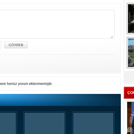
me
e
Z
ba
ere henüz yorum eklenmemiştir.
g
ÇO