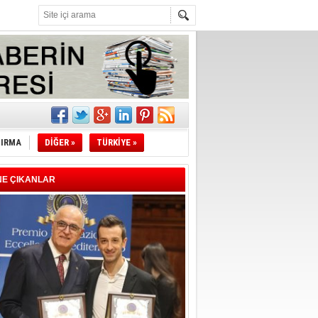
l
li
TIRMA
DİĞER »
TÜRKİYE »
sındaki
esi!
NE ÇIKANLAR
desi!