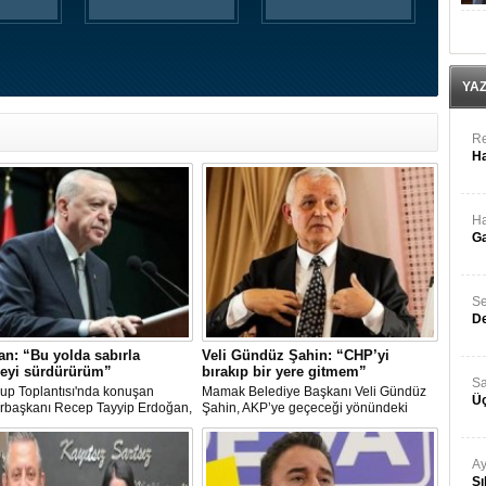
YA
Re
Ha
Ha
Ga
Se
De
n: “Bu yolda sabırla
Veli Gündüz Şahin: “CHP’yi
eyi sürdürürüm”
bırakıp bir yere gitmem”
Sa
up Toplantısı'nda konuşan
Mamak Belediye Başkanı Veli Gündüz
Üç
başkanı Recep Tayyip Erdoğan,
Şahin, AKP’ye geçeceği yönündeki
şıma kalsam dâhi 'Bu yol hak
iddiaları sert sözlerle yalanladı. Şahin,
, dönmek bilmez yürürüm' der,
“Ben omurgası sağlam bir CHP’liyim.
a sabırla yürümeyi sürdürürüm"
Güneşe göre, güce göre siyaset
Ay
yapmam” dedi.
Sı