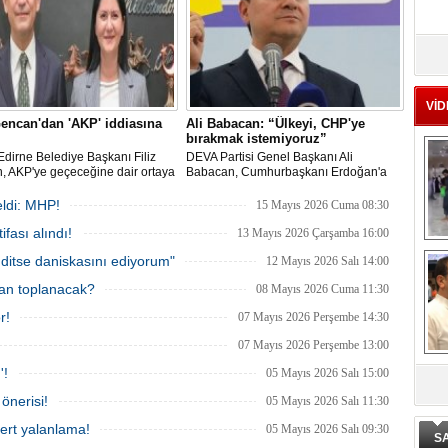
Ad
‘A
VİD
Gencan'dan 'AKP' iddiasına
Ali Babacan: “Ülkeyi, CHP'ye
Me
bırakmak istemiyoruz”
Te
Edirne Belediye Başkanı Filiz
DEVA Partisi Genel Başkanı Ali
, AKP'ye geçeceğine dair ortaya
Babacan, Cumhurbaşkanı Erdoğan'a
öylentilere "Biz buradayız. Geri
seslenerek "At imzayı düşür şu
mıyoruz" ifadeleriyle yanıt verdi.
enflasyonu" dedi. CHP'den AKP'ye
ldi: MHP!
15 Mayıs 2026 Cuma 08:30
El
geçişlere dair Babacan, "Kendi iç
En
fası alındı!
sıkıntıları ile uğraşan Ana Muhalefete de
13 Mayıs 2026 Çarşamba 16:00
bu ülkeyi bırakmak istemiyoruz"
M
ditse daniskasını ediyorum"
12 Mayıs 2026 Salı 14:00
şeklinde konuştu.
Ba
man toplanacak?
08 Mayıs 2026 Cuma 11:30
Ka
r!
07 Mayıs 2026 Perşembe 14:30
07 Mayıs 2026 Perşembe 13:00
'!
05 Mayıs 2026 Salı 15:00
De
önerisi!
05 Mayıs 2026 Salı 11:30
ge
ert yalanlama!
05 Mayıs 2026 Salı 09:30
S