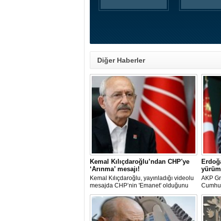
Diğer Haberler
Kemal Kılıçdaroğlu’ndan CHP'ye
Erdoğa
‘Arınma’ mesajı!
yürüm
Kemal Kılıçdaroğlu, yayınladığı videolu
AKP Gr
mesajda CHP’nin 'Emanet' olduğunu
Cumhur
vurgulayıp 'Arınma' ve 'İç Muhasebe'
"Tek ba
ifadelerini kullandı. Açıklamalarda Parti
yoludur
içi süreçlere ve Yargı tartışmalarına
bu yold
doğrudan değinilmemesi dikkat çekti.
dedi.