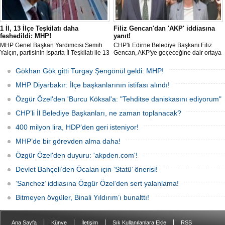
1 İl, 13 İlçe Teşkilatı daha
Filiz Gencan'dan 'AKP' iddiasına
feshedildi: MHP!
yanıt!
MHP Genel Başkan Yardımcısı Semih
CHP'li Edirne Belediye Başkanı Filiz
Yalçın, partisinin Isparta İl Teşkilatı ile 13
Gencan, AKP'ye geçeceğine dair ortaya
İlçe Teşkilat organlarının feshedildiğini,
çıkan söylentilere "Biz buradayız. Geri
Isparta İl Başkanlığı görevine Osman
adım atmıyoruz" ifadeleriyle yanıt verdi.
Gökhan Gök gitti Turgay Şengönül geldi: MHP!
Gülay'ın atandığını açıkladı.
MHP Diyarbakır: İlçe başkanlarının istifası alındı!
Özgür Özel'den 'Burcu Köksal'a: "Tehditse daniskasını ediyorum"
CHP’li İl Belediye Başkanları, ne zaman toplanacak?
400 milyon lira, HDP’den geri isteniyor!
MHP’de bir görevden alma daha!
Özgür Özel'den duyuru: 'akpden.com'!
Devlet Bahçeli’den Öcalan için ‘Statü’ önerisi!
‘Sanchez’ iddiasına Özgür Özel’den sert yalanlama!
Bitmeyen övgüler, Binali Yıldırım’ı bunalttı!
|
|
|
|
Ana Sayfa
Künye
İletişim
Sık Kullanılanlara Ekle
RSS