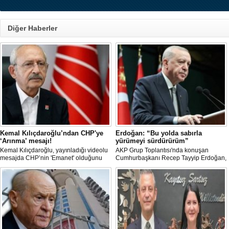
Diğer Haberler
Kemal Kılıçdaroğlu’ndan CHP'ye
Erdoğan: “Bu yolda sabırla
‘Arınma’ mesajı!
yürümeyi sürdürürüm”
Kemal Kılıçdaroğlu, yayınladığı videolu
AKP Grup Toplantısı'nda konuşan
mesajda CHP’nin 'Emanet' olduğunu
Cumhurbaşkanı Recep Tayyip Erdoğan,
vurgulayıp 'Arınma' ve 'İç Muhasebe'
"Tek başıma kalsam dâhi 'Bu yol hak
ifadelerini kullandı. Açıklamalarda Parti
yoludur, dönmek bilmez yürürüm' der,
içi süreçlere ve Yargı tartışmalarına
bu yolda sabırla yürümeyi sürdürürüm"
doğrudan değinilmemesi dikkat çekti.
dedi.