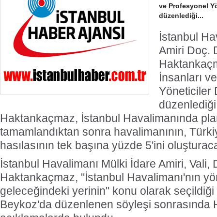
ve Profesyonel Yö
düzenlediği...
İstanbul Ha
Amiri Doç. 
Haktankaçma
İnsanları v
Yöneticiler
düzenlediği 
Haktankaçmaz, İstanbul Havalimanında plan
tamamlandıktan sonra havalimanının, Türkiye'
hasılasının tek başına yüzde 5'ini oluşturacağ
İstanbul Havalimanı Mülki İdare Amiri, Vali,
Haktankaçmaz, "İstanbul Havalimanı'nın yön
geleceğindeki yerinin" konu olarak seçildiği b
Beykoz'da düzenlenen söyleşi sonrasında