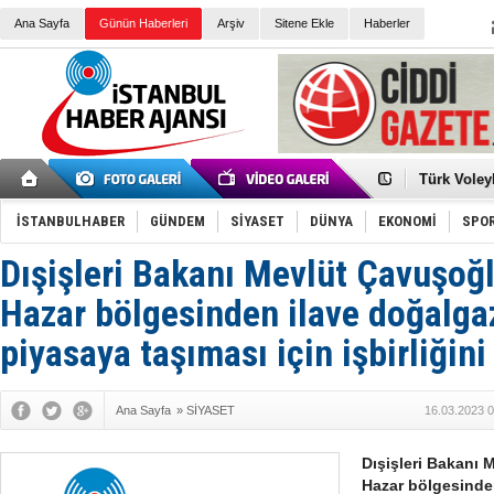
Ana Sayfa
Günün Haberleri
Arşiv
Sitene Ekle
Haberler
Elena Clem
Düşük Risk
Türk Voley
Töreninde
İkinci El M
Guguk kuş
İSTANBULHABER
GÜNDEM
SİYASET
DÜNYA
EKONOMİ
SPO
Sneaker Ay
Erkek Spor
Dışişleri Bakanı Mevlüt Çavuşoğ
Bakmalısın
Tommy Hilf
Yeri
Ceza sorum
Hazar bölgesinden ilave doğalgaz
Kayyum ata
Ankara kuli
piyasaya taşıması için işbirliğini 
Kemal Kılı
Erdoğan: “
'Kurultay D
Ana Sayfa
»
SİYASET
16.03.2023 0
İtalyan Lis
Dışişleri Bakanı 
Hazar bölgesinden