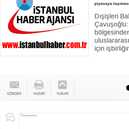
piyasaya taşıması i
Dışişleri B
Çavuşoğlu:
bölgesinden
uluslararas
için işbirliği