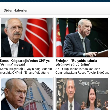
Diğer Haberler
Kemal Kılıçdaroğlu’ndan CHP'ye
Erdoğan: “Bu yolda sabırla
‘Arınma’ mesajı!
yürümeyi sürdürürüm”
Kemal Kılıçdaroğlu, yayınladığı videolu
AKP Grup Toplantısı'nda konuşan
mesajda CHP’nin 'Emanet' olduğunu
Cumhurbaşkanı Recep Tayyip Erdoğan,
vurgulayıp 'Arınma' ve 'İç Muhasebe'
"Tek başıma kalsam dâhi 'Bu yol hak
ifadelerini kullandı. Açıklamalarda Parti
yoludur, dönmek bilmez yürürüm' der,
içi süreçlere ve Yargı tartışmalarına
bu yolda sabırla yürümeyi sürdürürüm"
doğrudan değinilmemesi dikkat çekti.
dedi.