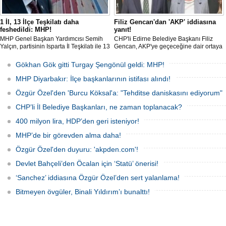
1 İl, 13 İlçe Teşkilatı daha
Filiz Gencan'dan 'AKP' iddiasına
feshedildi: MHP!
yanıt!
MHP Genel Başkan Yardımcısı Semih
CHP'li Edirne Belediye Başkanı Filiz
Yalçın, partisinin Isparta İl Teşkilatı ile 13
Gencan, AKP'ye geçeceğine dair ortaya
İlçe Teşkilat organlarının feshedildiğini,
çıkan söylentilere "Biz buradayız. Geri
Isparta İl Başkanlığı görevine Osman
adım atmıyoruz" ifadeleriyle yanıt verdi.
Gökhan Gök gitti Turgay Şengönül geldi: MHP!
Gülay'ın atandığını açıkladı.
MHP Diyarbakır: İlçe başkanlarının istifası alındı!
Özgür Özel'den 'Burcu Köksal'a: "Tehditse daniskasını ediyorum"
CHP’li İl Belediye Başkanları, ne zaman toplanacak?
400 milyon lira, HDP’den geri isteniyor!
MHP’de bir görevden alma daha!
Özgür Özel'den duyuru: 'akpden.com'!
Devlet Bahçeli’den Öcalan için ‘Statü’ önerisi!
‘Sanchez’ iddiasına Özgür Özel’den sert yalanlama!
Bitmeyen övgüler, Binali Yıldırım’ı bunalttı!