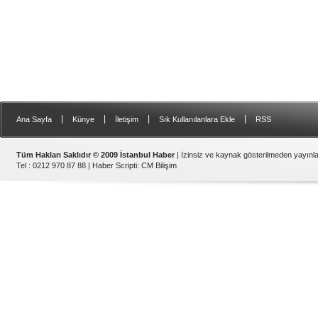
|
|
|
|
Ana Sayfa
Künye
İletişim
Sık Kullanılanlara Ekle
RSS
Tüm Hakları Saklıdır © 2009 İstanbul Haber
| İzinsiz ve kaynak gösterilmeden yayın
Tel : 0212 970 87 88 |
Haber Scripti
:
CM Bilişim