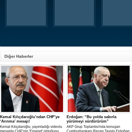
Diğer Haberler
Kemal Kılıçdaroğlu’ndan CHP'ye
Erdoğan: “Bu yolda sabırla
‘Arınma’ mesajı!
yürümeyi sürdürürüm”
Kemal Kılıçdaroğlu, yayınladığı videolu
AKP Grup Toplantısı'nda konuşan
mesajda CHP’nin 'Emanet' olduğunu
Cumhurbaşkanı Recep Tayyip Erdoğan,