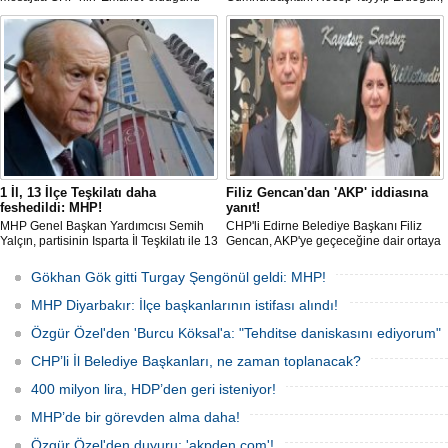
vurgulayıp 'Arınma' ve 'İç Muhasebe'
"Tek başıma kalsam dâhi 'Bu yol hak
ifadelerini kullandı. Açıklamalarda Parti
yoludur, dönmek bilmez yürürüm' der,
içi süreçlere ve Yargı tartışmalarına
bu yolda sabırla yürümeyi sürdürürüm"
doğrudan değinilmemesi dikkat çekti.
dedi.
1 İl, 13 İlçe Teşkilatı daha
Filiz Gencan'dan 'AKP' iddiasına
feshedildi: MHP!
yanıt!
MHP Genel Başkan Yardımcısı Semih
CHP'li Edirne Belediye Başkanı Filiz
Yalçın, partisinin Isparta İl Teşkilatı ile 13
Gencan, AKP'ye geçeceğine dair ortaya
İlçe Teşkilat organlarının feshedildiğini,
çıkan söylentilere "Biz buradayız. Geri
Isparta İl Başkanlığı görevine Osman
adım atmıyoruz" ifadeleriyle yanıt verdi.
Gökhan Gök gitti Turgay Şengönül geldi: MHP!
Gülay'ın atandığını açıkladı.
MHP Diyarbakır: İlçe başkanlarının istifası alındı!
Özgür Özel'den 'Burcu Köksal'a: "Tehditse daniskasını ediyorum"
CHP’li İl Belediye Başkanları, ne zaman toplanacak?
400 milyon lira, HDP’den geri isteniyor!
MHP’de bir görevden alma daha!
Özgür Özel'den duyuru: 'akpden.com'!