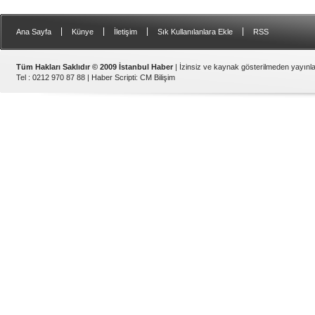
|
|
|
|
Ana Sayfa
Künye
İletişim
Sık Kullanılanlara Ekle
RSS
Tüm Hakları Saklıdır © 2009 İstanbul Haber
| İzinsiz ve kaynak gösterilmeden yayın
Tel : 0212 970 87 88 |
Haber Scripti
:
CM Bilişim