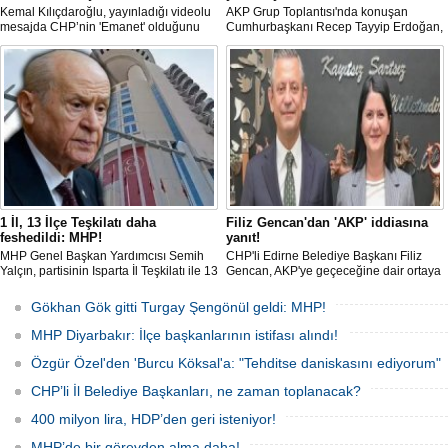
Kemal Kılıçdaroğlu, yayınladığı videolu
AKP Grup Toplantısı'nda konuşan
mesajda CHP’nin 'Emanet' olduğunu
Cumhurbaşkanı Recep Tayyip Erdoğan,
vurgulayıp 'Arınma' ve 'İç Muhasebe'
"Tek başıma kalsam dâhi 'Bu yol hak
ifadelerini kullandı. Açıklamalarda Parti
yoludur, dönmek bilmez yürürüm' der,
içi süreçlere ve Yargı tartışmalarına
bu yolda sabırla yürümeyi sürdürürüm"
doğrudan değinilmemesi dikkat çekti.
dedi.
1 İl, 13 İlçe Teşkilatı daha
Filiz Gencan'dan 'AKP' iddiasına
feshedildi: MHP!
yanıt!
MHP Genel Başkan Yardımcısı Semih
CHP'li Edirne Belediye Başkanı Filiz
Yalçın, partisinin Isparta İl Teşkilatı ile 13
Gencan, AKP'ye geçeceğine dair ortaya
İlçe Teşkilat organlarının feshedildiğini,
çıkan söylentilere "Biz buradayız. Geri
Isparta İl Başkanlığı görevine Osman
adım atmıyoruz" ifadeleriyle yanıt verdi.
Gökhan Gök gitti Turgay Şengönül geldi: MHP!
Gülay'ın atandığını açıkladı.
MHP Diyarbakır: İlçe başkanlarının istifası alındı!
Özgür Özel'den 'Burcu Köksal'a: "Tehditse daniskasını ediyorum"
CHP’li İl Belediye Başkanları, ne zaman toplanacak?
400 milyon lira, HDP’den geri isteniyor!
MHP’de bir görevden alma daha!