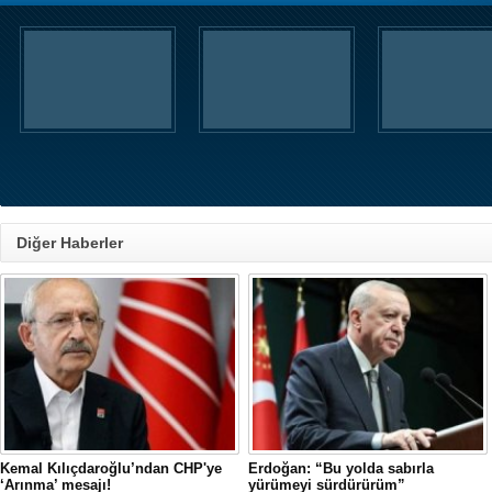
Diğer Haberler
Kemal Kılıçdaroğlu’ndan CHP'ye
Erdoğan: “Bu yolda sabırla
‘Arınma’ mesajı!
yürümeyi sürdürürüm”