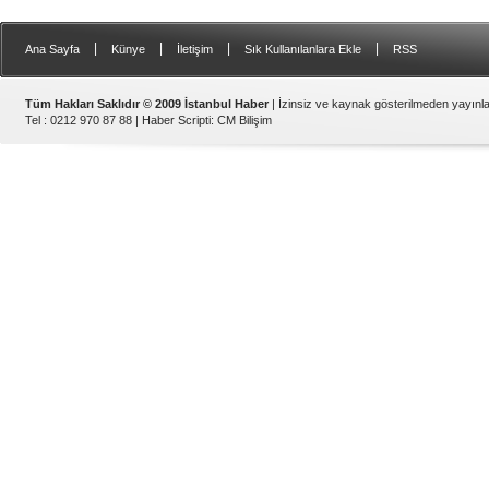
|
|
|
|
Ana Sayfa
Künye
İletişim
Sık Kullanılanlara Ekle
RSS
Tüm Hakları Saklıdır © 2009 İstanbul Haber
| İzinsiz ve kaynak gösterilmeden yayın
Tel : 0212 970 87 88 |
Haber Scripti
:
CM Bilişim