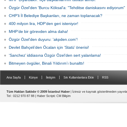
Özgür Özel'den 'Burcu Köksal'a: "Tehditse daniskasını ediyorum"
CHP’li İl Belediye Başkanları, ne zaman toplanacak?
400 milyon lira, HDP’den geri isteniyor!
MHP’de bir görevden alma daha!
Özgür Özel'den duyuru: 'akpden.com'!
Devlet Bahçeli’den Öcalan için ‘Statü’ önerisi!
‘Sanchez’ iddiasına Özgür Özel’den sert yalanlama!
Bitmeyen övgüler, Binali Yıldırım’ı bunalttı!
|
|
|
|
Ana Sayfa
Künye
İletişim
Sık Kullanılanlara Ekle
RSS
Tüm Hakları Saklıdır © 2009 İstanbul Haber
| İzinsiz ve kaynak gösterilmeden yayın
Tel : 0212 970 87 88 |
Haber Scripti
:
CM Bilişim