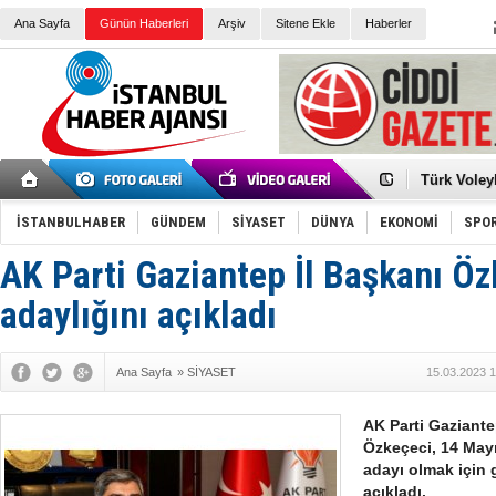
Ana Sayfa
Günün Haberleri
Arşiv
Sitene Ekle
Haberler
Elena Clem
Düşük Risk
Türk Voley
Töreninde
İkinci El M
Guguk kuş
İSTANBULHABER
GÜNDEM
SİYASET
DÜNYA
EKONOMİ
SPO
Sneaker Ay
Erkek Spor
AK Parti Gaziantep İl Başkanı Öz
Bakmalısın
Tommy Hilf
Yeri
Ceza sorum
adaylığını açıkladı
Kayyum ata
Ankara kuli
Kemal Kılı
Ana Sayfa
»
SİYASET
15.03.2023 1
Erdoğan: “
'Kurultay D
İtalyan Lis
AK Parti Gaziant
Özkeçeci, 14 Mayı
adayı olmak için g
açıkladı.