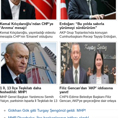
Kemal Kılıçdaroğlu’ndan CHP'ye
Erdoğan: “Bu yolda sabırla
‘Arınma’ mesajı!
yürümeyi sürdürürüm”
Kemal Kılıçdaroğlu, yayınladığı videolu
AKP Grup Toplantısı'nda konuşan
mesajda CHP’nin 'Emanet' olduğunu
Cumhurbaşkanı Recep Tayyip Erdoğan,
vurgulayıp 'Arınma' ve 'İç Muhasebe'
"Tek başıma kalsam dâhi 'Bu yol hak
ifadelerini kullandı. Açıklamalarda Parti
yoludur, dönmek bilmez yürürüm' der,
içi süreçlere ve Yargı tartışmalarına
bu yolda sabırla yürümeyi sürdürürüm"
doğrudan değinilmemesi dikkat çekti.
dedi.
1 İl, 13 İlçe Teşkilatı daha
Filiz Gencan'dan 'AKP' iddiasına
feshedildi: MHP!
yanıt!
MHP Genel Başkan Yardımcısı Semih
CHP'li Edirne Belediye Başkanı Filiz
Yalçın, partisinin Isparta İl Teşkilatı ile 13
Gencan, AKP'ye geçeceğine dair ortaya
İlçe Teşkilat organlarının feshedildiğini,
çıkan söylentilere "Biz buradayız. Geri
Isparta İl Başkanlığı görevine Osman
adım atmıyoruz" ifadeleriyle yanıt verdi.
Gökhan Gök gitti Turgay Şengönül geldi: MHP!
Gülay'ın atandığını açıkladı.
MHP Diyarbakır: İlçe başkanlarının istifası alındı!