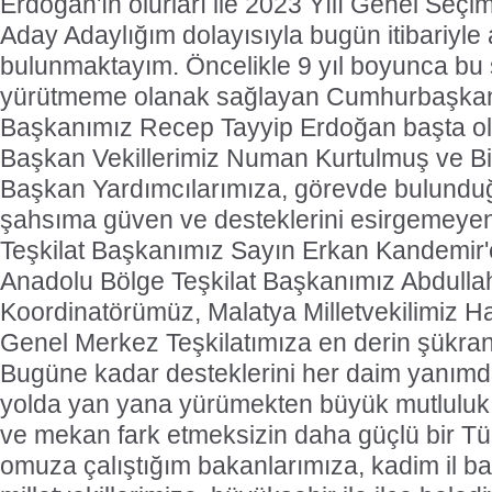
Erdoğan'ın olurları ile 2023 Yılı Genel Seçimle
Aday Adaylığım dolayısıyla bugün itibariyle 
bulunmaktayım. Öncelikle 9 yıl boyunca bu ş
yürütmeme olanak sağlayan Cumhurbaşkan
Başkanımız Recep Tayyip Erdoğan başta o
Başkan Vekillerimiz Numan Kurtulmuş ve Bin
Başkan Yardımcılarımıza, görevde bulundu
şahsıma güven ve desteklerini esirgemeye
Teşkilat Başkanımız Sayın Erkan Kandemir
Anadolu Bölge Teşkilat Başkanımız Abdullah 
Koordinatörümüz, Malatya Milletvekilimiz H
Genel Merkez Teşkilatımıza en derin şükra
Bugüne kadar desteklerini her daim yanımda
yolda yan yana yürümekten büyük mutlulu
ve mekan fark etmeksizin daha güçlü bir Tü
omuza çalıştığım bakanlarımıza, kadim il b