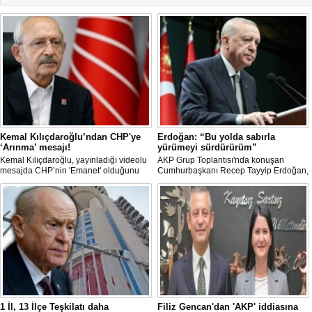
Kemal Kılıçdaroğlu’ndan CHP'ye
Erdoğan: “Bu yolda sabırla
‘Arınma’ mesajı!
yürümeyi sürdürürüm”
Kemal Kılıçdaroğlu, yayınladığı videolu
AKP Grup Toplantısı'nda konuşan
mesajda CHP’nin 'Emanet' olduğunu
Cumhurbaşkanı Recep Tayyip Erdoğan,
vurgulayıp 'Arınma' ve 'İç Muhasebe'
"Tek başıma kalsam dâhi 'Bu yol hak
ifadelerini kullandı. Açıklamalarda Parti
yoludur, dönmek bilmez yürürüm' der,
içi süreçlere ve Yargı tartışmalarına
bu yolda sabırla yürümeyi sürdürürüm"
doğrudan değinilmemesi dikkat çekti.
dedi.
1 İl, 13 İlçe Teşkilatı daha
Filiz Gencan'dan 'AKP' iddiasına