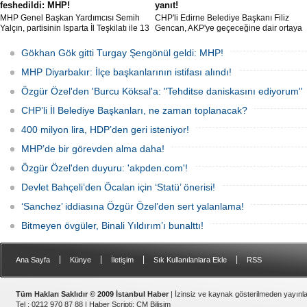
feshedildi: MHP!
yanıt!
MHP Genel Başkan Yardımcısı Semih
CHP'li Edirne Belediye Başkanı Filiz
Yalçın, partisinin Isparta İl Teşkilatı ile 13
Gencan, AKP'ye geçeceğine dair ortaya
İlçe Teşkilat organlarının feshedildiğini,
çıkan söylentilere "Biz buradayız. Geri
Isparta İl Başkanlığı görevine Osman
adım atmıyoruz" ifadeleriyle yanıt verdi.
Gökhan Gök gitti Turgay Şengönül geldi: MHP!
Gülay'ın atandığını açıkladı.
MHP Diyarbakır: İlçe başkanlarının istifası alındı!
Özgür Özel'den 'Burcu Köksal'a: "Tehditse daniskasını ediyorum"
CHP’li İl Belediye Başkanları, ne zaman toplanacak?
400 milyon lira, HDP’den geri isteniyor!
MHP’de bir görevden alma daha!
Özgür Özel'den duyuru: 'akpden.com'!
Devlet Bahçeli’den Öcalan için ‘Statü’ önerisi!
‘Sanchez’ iddiasına Özgür Özel’den sert yalanlama!
Bitmeyen övgüler, Binali Yıldırım’ı bunalttı!
|
|
|
|
Ana Sayfa
Künye
İletişim
Sık Kullanılanlara Ekle
RSS
Tüm Hakları Saklıdır © 2009 İstanbul Haber
| İzinsiz ve kaynak gösterilmeden yayın
Tel : 0212 970 87 88 |
Haber Scripti
:
CM Bilişim