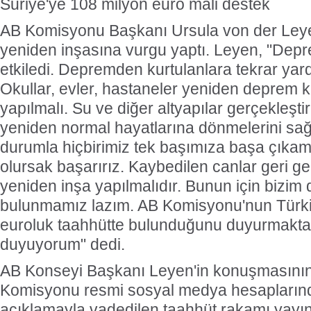
Suriye'ye 108 milyon euro mali destek
AB Komisyonu Başkanı Ursula von der Leyen
yeniden inşasına vurgu yaptı. Leyen, "Depre
etkiledi. Depremden kurtulanlara tekrar yard
Okullar, evler, hastaneler yeniden deprem k
yapılmalı. Su ve diğer altyapılar gerçekleştir
yeniden normal hayatlarına dönmelerini sağl
durumla hiçbirimiz tek başımıza başa çıkama
olursak başarırız. Kaybedilen canlar geri 
yeniden inşa yapılmalıdır. Bunun için bizim 
bulunmamız lazım. AB Komisyonu'nun Türki
euroluk taahhütte bulunduğunu duyurmakt
duyuyorum" dedi.
AB Konseyi Başkanı Leyen'in konuşmasını
Komisyonu resmi sosyal medya hesapların
açıklamayla vadedilen taahhüt rakamı yayın