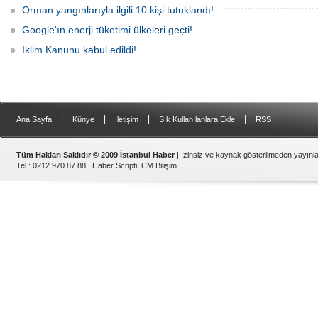
Orman yangınlarıyla ilgili 10 kişi tutuklandı!
Google'ın enerji tüketimi ülkeleri geçti!
Apple'dan ürünlerine zam
TL'ye dayandı!
İklim Kanunu kabul edildi!
Apple; Türkiye'deki fiyatl
kararı aldı. Gelen zamlarl
serisinin giriş modeli; 60
dayanırken, Pro Max 18
sınırına ulaştı. Fiyat artışlar
diğer Apple ürünlerine de
|
|
|
|
Ana Sayfa
Künye
İletişim
Sık Kullanılanlara Ekle
RSS
Tüm Hakları Saklıdır © 2009 İstanbul Haber
| İzinsiz ve kaynak gösterilmeden yayın
Tel : 0212 970 87 88 |
Haber Scripti
:
CM Bilişim