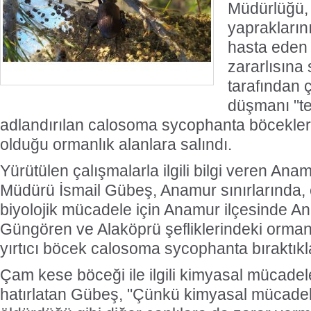
Müdürlüğü, 
yaprakların
hasta eden
Türk Voleybolu, Avrupa ve Akdeniz'in
G
zararlısına 
En Prestijli Ödül Töreninde Yeniden
tarafından 
düşmanı "te
Onur Konuğu
adlandırılan calosoma sycophanta böcekleri
olduğu ormanlık alanlara salındı.
Yürütülen çalışmalarla ilgili bilgi veren An
Müdürü İsmail Gübeş, Anamur sınırlarında, 
biyolojik mücadele için Anamur ilçesinde Anıt
Güngören ve Alaköprü şefliklerindeki ormanl
yırtıcı böcek calosoma sycophanta bıraktıkları
Çam kese böceği ile ilgili kimyasal mücadel
hatırlatan Gübeş, "Çünkü kimyasal mücade