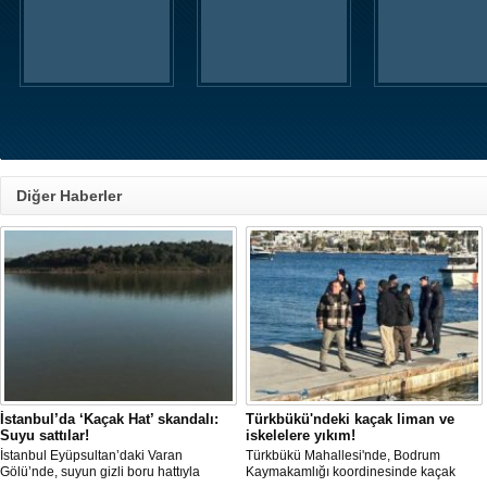
Diğer Haberler
Hastane'de operasyon: ‘
Rüşvet' gözaltılar
Ondokuzmayıs Ünivers
Hastanesinde bazı Dokto
hastalardan rüşvet aldığı 
İstanbul’da ‘Kaçak Hat’ skandalı:
Türkbükü'ndeki kaçak liman ve
başlatılan 'Soruşturma' k
Suyu sattılar!
iskelelere yıkım!
Samsun ve Ordu’da eş 
İstanbul Eyüpsultan’daki Varan
Türkbükü Mahallesi'nde, Bodrum
operasyon düzenlendi. Ara
Gölü’nde, suyun gizli boru hattıyla
Kaymakamlığı koordinesinde kaçak
Doktorun da bulunduğu 1