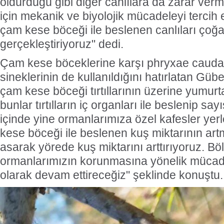
öldürdüğü gibi diğer canlılara da zarar ver
için mekanik ve biyolojik mücadeleyi tercih 
çam kese böceği ile beslenen canlıları çoğ
gerçekleştiriyoruz" dedi.
Çam kese böceklerine karşı phryxae caudata
sineklerinin de kullanıldığını hatırlatan Gübe
çam kese böceği tırtıllarının üzerine yumurta
bunlar tırtılların iç organları ile beslenip say
içinde yine ormanlarımıza özel kafesler yerl
kese böceği ile beslenen kuş miktarının artm
asarak yörede kuş miktarını arttırıyoruz. B
ormanlarımızın korunmasına yönelik mücade
olarak devam ettireceğiz" şeklinde konuştu.