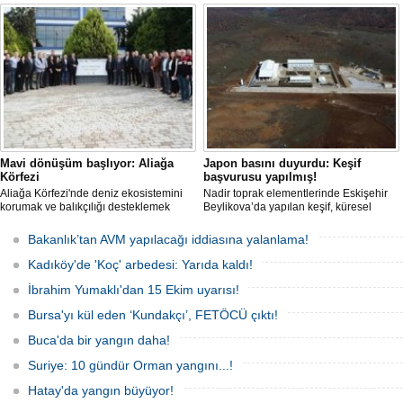
çekilip tankerlere aktarıldığı öne
liman ve iskelelere yönelik yıkım
gözaltına alındı.
sürüldü. Hattın izini süren vatandaşlar,
çalışması başlatıldı.
yaklaşık 3 kilometrelik kaçak düzenek
kurulduğunu iddia etti.
Mavi dönüşüm başlıyor: Aliağa
Japon basını duyurdu: Keşif
Testo Taylan, ilk duruşma
Körfezi
başvurusu yapılmış!
kaldı!
Aliağa Körfezi'nde deniz ekosistemini
Nadir toprak elementlerinde Eskişehir
'Testo Taylan' mahlasıyla 
korumak ve balıkçılığı desteklemek
Beylikova’da yapılan keşif, küresel
yaklaşık 2 aydır tutuklu bul
amacıyla 'Mavi Dönüşüm' tanıtıldı.
raporlarda yer almazken, iktidardan
Medya Fenomeni Tayla
yeni bir hamle geldi.
Danyıldız, çıktığı ilk duruş
Bakanlık’tan AVM yapılacağı iddiasına yalanlama!
bırakıldı.
Kadıköy'de 'Koç' arbedesi: Yarıda kaldı!
İbrahim Yumaklı'dan 15 Ekim uyarısı!
Bursa'yı kül eden ‘Kundakçı’, FETÖCÜ çıktı!
Buca'da bir yangın daha!
Suriye: 10 gündür Orman yangını...!
Hatay'da yangın büyüyor!