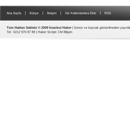
|
|
|
|
Ana Sayfa
Künye
İletişim
Sık Kullanılanlara Ekle
RSS
Tüm Hakları Saklıdır © 2009 İstanbul Haber
| İzinsiz ve kaynak gösterilmeden yayın
Tel : 0212 970 87 88 |
Haber Scripti
:
CM Bilişim