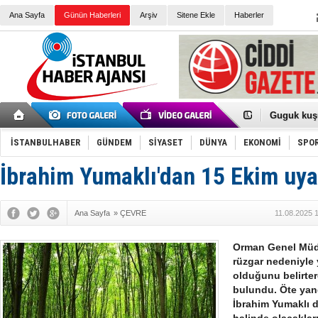
Ana Sayfa
Günün Haberleri
Arşiv
Sitene Ekle
Haberler
Türk Voley
Töreninde
İkinci El M
Guguk kuş
Sneaker Ay
Erkek Spor
İSTANBULHABER
GÜNDEM
SİYASET
DÜNYA
EKONOMİ
SPO
Bakmalısın
Tommy Hilf
Yeri
Ceza sorum
İbrahim Yumaklı'dan 15 Ekim uyar
Kayyum ata
Ankara kuli
Kemal Kılı
Ana Sayfa
»
ÇEVRE
11.08.2025 
Erdoğan: “
'Kurultay D
İtalyan Lis
Orman Genel Müdü
Ece Gürel'
rüzgar nedeniyle 
3 gözaltı:
olduğunu belirter
bulundu. Öte yan
İbrahim Yumaklı 