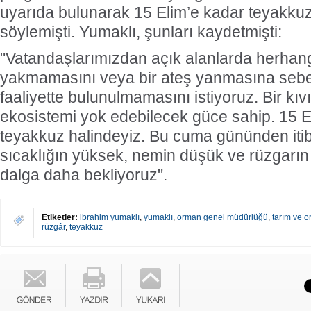
uyarıda bulunarak 15 Elim’e kadar teyakkuz 
söylemişti. Yumaklı, şunları kaydetmişti:
"Vatandaşlarımızdan açık alanlarda herhang
yakmamasını veya bir ateş yanmasına sebe
faaliyette bulunulmamasını istiyoruz. Bir kı
ekosistemi yok edebilecek güce sahip. 15 
teyakkuz halindeyiz. Bu cuma gününden itib
sıcaklığın yüksek, nemin düşük ve rüzgarın
dalga daha bekliyoruz".
Etiketler:
ibrahim yumaklı
,
yumaklı
,
orman genel müdürlüğü
,
tarım ve o
rüzgâr
,
teyakkuz