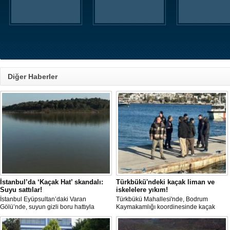
Diğer Haberler
İstanbul’da ‘Kaçak Hat’ skandalı:
Türkbükü'ndeki kaçak liman ve
Suyu sattılar!
iskelelere yıkım!
İstanbul Eyüpsultan’daki Varan
Türkbükü Mahallesi'nde, Bodrum
Gölü’nde, suyun gizli boru hattıyla
Kaymakamlığı koordinesinde kaçak
çekilip tankerlere aktarıldığı öne
liman ve iskelelere yönelik yıkım
sürüldü. Hattın izini süren vatandaşlar,
çalışması başlatıldı.