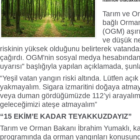
halinde olacakları
Tarım ve O
bağlı Orma
(OGM) aşırı 
ve düşük n
riskinin yüksek olduğunu belirterek vatandaş
çağırdı. OGM'nin sosyal medya hesabından 
uyarısı" başlığıyla yapılan açıklamada, şunl
“Yeşil vatan yangın riski altında. Lütfen açı
yakmayalım. Sigara izmaritini doğaya atma
veya duman gördüğümüzde 112’yi arayalım.
geleceğimizi ateşe atmayalım”
“15 EKİM’E KADAR TEYAKKUZDAYIZ”
Tarım ve Orman Bakanı İbrahim Yumaklı, katı
programında da orman yangınları konusun