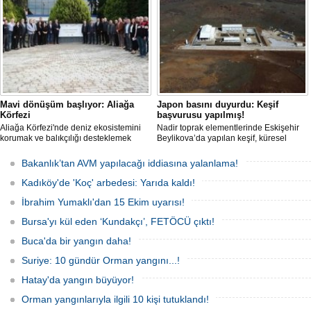
yaklaşık 3 kilometrelik kaçak düzenek
kurulduğunu iddia etti.
Mavi dönüşüm başlıyor: Aliağa
Japon basını duyurdu: Keşif
Körfezi
başvurusu yapılmış!
Aliağa Körfezi'nde deniz ekosistemini
Nadir toprak elementlerinde Eskişehir
korumak ve balıkçılığı desteklemek
Beylikova’da yapılan keşif, küresel
amacıyla 'Mavi Dönüşüm' tanıtıldı.
raporlarda yer almazken, iktidardan
yeni bir hamle geldi.
Bakanlık’tan AVM yapılacağı iddiasına yalanlama!
Kadıköy'de 'Koç' arbedesi: Yarıda kaldı!
İbrahim Yumaklı'dan 15 Ekim uyarısı!
Bursa'yı kül eden ‘Kundakçı’, FETÖCÜ çıktı!
Buca'da bir yangın daha!
Suriye: 10 gündür Orman yangını...!
Hatay'da yangın büyüyor!
Orman yangınlarıyla ilgili 10 kişi tutuklandı!