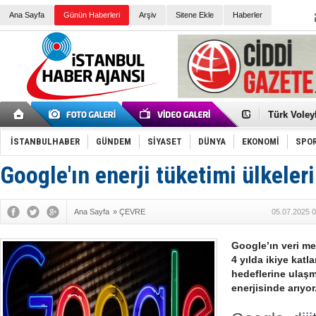
Ana Sayfa
Günün Haberleri
Arşiv
Sitene Ekle
Haberler
Elena Clem
Düşük Risk
Türk Voley
Töreninde
İkinci El M
Guguk kuş
İSTANBULHABER
GÜNDEM
SİYASET
DÜNYA
EKONOMİ
SPO
Sneaker Ay
Erkek Spor
Google'ın enerji tüketimi ülkeleri
Bakmalısın
Tommy Hilf
Yeri
Ceza sorum
Kayyum ata
Ana Sayfa
»
ÇEVRE
05.07.2025 0
Ankara kuli
Kemal Kılı
Erdoğan: “
Google’ın veri me
'Kurultay D
4 yılda ikiye katla
İtalyan Lis
hedeflerine ulaşm
enerjisinde arıyor