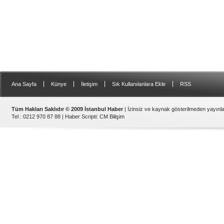
|
|
|
|
Ana Sayfa
Künye
İletişim
Sık Kullanılanlara Ekle
RSS
Tüm Hakları Saklıdır © 2009 İstanbul Haber
| İzinsiz ve kaynak gösterilmeden yayın
Tel : 0212 970 87 88 |
Haber Scripti
:
CM Bilişim