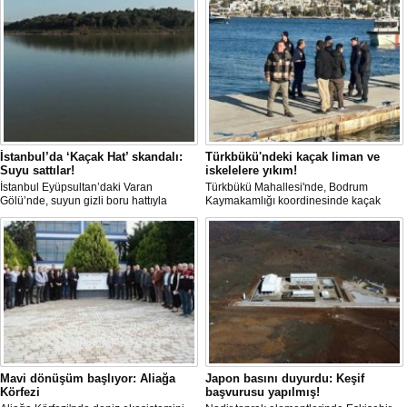
İstanbul’da ‘Kaçak Hat’ skandalı:
Türkbükü'ndeki kaçak liman ve
Suyu sattılar!
iskelelere yıkım!
İstanbul Eyüpsultan’daki Varan
Türkbükü Mahallesi'nde, Bodrum
Gölü’nde, suyun gizli boru hattıyla
Kaymakamlığı koordinesinde kaçak
çekilip tankerlere aktarıldığı öne
liman ve iskelelere yönelik yıkım
sürüldü. Hattın izini süren vatandaşlar,
çalışması başlatıldı.
yaklaşık 3 kilometrelik kaçak düzenek
kurulduğunu iddia etti.
Mavi dönüşüm başlıyor: Aliağa
Japon basını duyurdu: Keşif
Körfezi
başvurusu yapılmış!