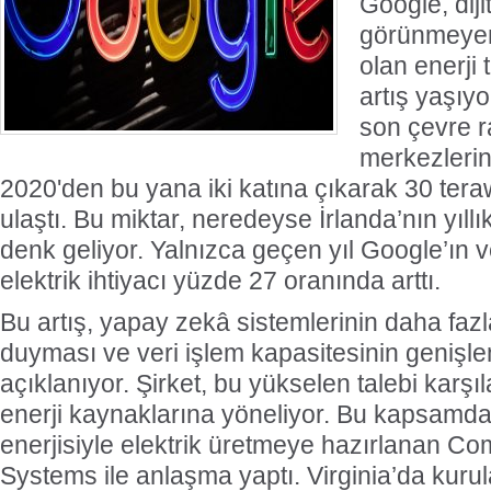
Google, dij
görünmeyen 
olan enerji 
artış yaşıyo
son çevre r
merkezlerini
2020'den bu yana iki katına çıkarak 30 tera
ulaştı. Bu miktar, neredeyse İrlanda’nın yıllı
denk geliyor. Yalnızca geçen yıl Google’ın v
elektrik ihtiyacı yüzde 27 oranında arttı.
Bu artış, yapay zekâ sistemlerinin daha fazl
duyması ve veri işlem kapasitesinin genişl
açıklanıyor. Şirket, bu yükselen talebi karş
enerji kaynaklarına yöneliyor. Bu kapsamd
enerjisiyle elektrik üretmeye hazırlanan 
Systems ile anlaşma yaptı. Virginia’da kuru