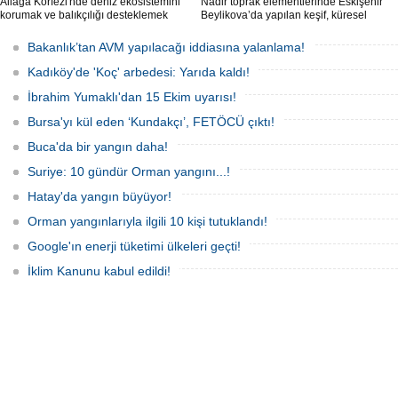
Aliağa Körfezi'nde deniz ekosistemini
Nadir toprak elementlerinde Eskişehir
korumak ve balıkçılığı desteklemek
Beylikova’da yapılan keşif, küresel
amacıyla 'Mavi Dönüşüm' tanıtıldı.
raporlarda yer almazken, iktidardan
yeni bir hamle geldi.
Bakanlık’tan AVM yapılacağı iddiasına yalanlama!
Kadıköy'de 'Koç' arbedesi: Yarıda kaldı!
İbrahim Yumaklı'dan 15 Ekim uyarısı!
Bursa'yı kül eden ‘Kundakçı’, FETÖCÜ çıktı!
Buca'da bir yangın daha!
Suriye: 10 gündür Orman yangını...!
Hatay'da yangın büyüyor!
Orman yangınlarıyla ilgili 10 kişi tutuklandı!
Google'ın enerji tüketimi ülkeleri geçti!
İklim Kanunu kabul edildi!