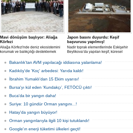
Mavi dönüşüm başlıyor: Aliağa
Japon basını duyurdu: Keşif
Körfezi
başvurusu yapılmış!
Aliağa Körfezi'nde deniz ekosistemini
Nadir toprak elementlerinde Eskişehir
korumak ve balıkçılığı desteklemek
Beylikova’da yapılan keşif, küresel
amacıyla 'Mavi Dönüşüm' tanıtıldı.
raporlarda yer almazken, iktidardan
yeni bir hamle geldi.
Bakanlık’tan AVM yapılacağı iddiasına yalanlama!
Kadıköy'de 'Koç' arbedesi: Yarıda kaldı!
İbrahim Yumaklı'dan 15 Ekim uyarısı!
Bursa'yı kül eden ‘Kundakçı’, FETÖCÜ çıktı!
Buca'da bir yangın daha!
Suriye: 10 gündür Orman yangını...!
Hatay'da yangın büyüyor!
Orman yangınlarıyla ilgili 10 kişi tutuklandı!
Google'ın enerji tüketimi ülkeleri geçti!