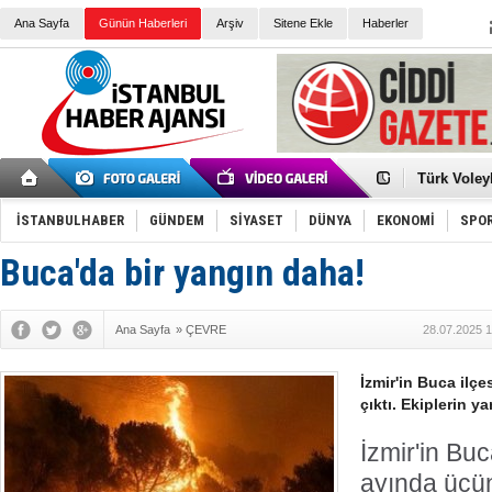
Ana Sayfa
Günün Haberleri
Arşiv
Sitene Ekle
Haberler
Elena Clem
Düşük Risk
Türk Voley
Töreninde
İkinci El M
Guguk kuş
İSTANBULHABER
GÜNDEM
SİYASET
DÜNYA
EKONOMİ
SPO
Sneaker Ay
Erkek Spor
Buca'da bir yangın daha!
Bakmalısın
Tommy Hilf
Yeri
Ceza sorum
Kayyum ata
Ana Sayfa
»
ÇEVRE
28.07.2025 1
Ankara kuli
Kemal Kılı
Erdoğan: “
İzmir'in Buca ilç
'Kurultay D
çıktı. Ekiplerin 
İtalyan Lis
İzmir'in Bu
ayında üçün