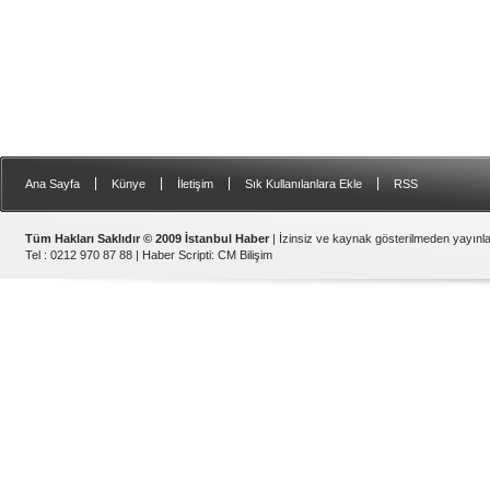
|
|
|
|
Ana Sayfa
Künye
İletişim
Sık Kullanılanlara Ekle
RSS
Tüm Hakları Saklıdır © 2009 İstanbul Haber
| İzinsiz ve kaynak gösterilmeden yayın
Tel : 0212 970 87 88 |
Haber Scripti
:
CM Bilişim