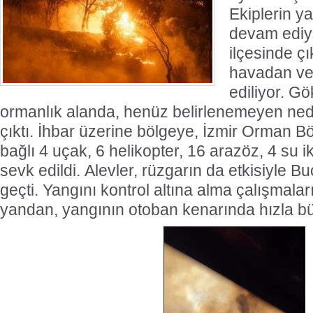
Ekiplerin y
devam ediyo
ilçesinde ç
havadan ve
ediliyor. G
ormanlık alanda, henüz belirlenemeyen ne
çıktı. İhbar üzerine bölgeye, İzmir Orman 
bağlı 4 uçak, 6 helikopter, 16 arazöz, 4 su 
sevk edildi. Alevler, rüzgarın da etkisiyle Buc
geçti. Yangını kontrol altına alma çalışmalar
yandan, yangının otoban kenarında hızla b