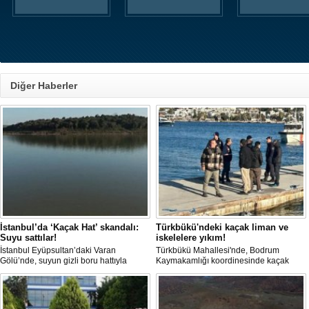
Diğer Haberler
İstanbul’da ‘Kaçak Hat’ skandalı:
Türkbükü'ndeki kaçak liman ve
Suyu sattılar!
iskelelere yıkım!
İstanbul Eyüpsultan’daki Varan
Türkbükü Mahallesi'nde, Bodrum
Gölü’nde, suyun gizli boru hattıyla
Kaymakamlığı koordinesinde kaçak
çekilip tankerlere aktarıldığı öne
liman ve iskelelere yönelik yıkım
sürüldü. Hattın izini süren vatandaşlar,
çalışması başlatıldı.
yaklaşık 3 kilometrelik kaçak düzenek
kurulduğunu iddia etti.