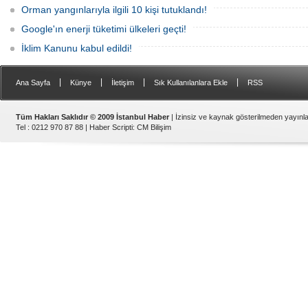
Orman yangınlarıyla ilgili 10 kişi tutuklandı!
Google'ın enerji tüketimi ülkeleri geçti!
İklim Kanunu kabul edildi!
|
|
|
|
Ana Sayfa
Künye
İletişim
Sık Kullanılanlara Ekle
RSS
Tüm Hakları Saklıdır © 2009 İstanbul Haber
| İzinsiz ve kaynak gösterilmeden yayın
Tel : 0212 970 87 88 |
Haber Scripti
:
CM Bilişim