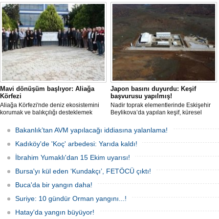
çekilip tankerlere aktarıldığı öne
liman ve iskelelere yönelik yıkım
sürüldü. Hattın izini süren vatandaşlar,
çalışması başlatıldı.
yaklaşık 3 kilometrelik kaçak düzenek
kurulduğunu iddia etti.
Mavi dönüşüm başlıyor: Aliağa
Japon basını duyurdu: Keşif
Körfezi
başvurusu yapılmış!
Aliağa Körfezi'nde deniz ekosistemini
Nadir toprak elementlerinde Eskişehir
korumak ve balıkçılığı desteklemek
Beylikova’da yapılan keşif, küresel
amacıyla 'Mavi Dönüşüm' tanıtıldı.
raporlarda yer almazken, iktidardan
yeni bir hamle geldi.
Bakanlık’tan AVM yapılacağı iddiasına yalanlama!
Kadıköy'de 'Koç' arbedesi: Yarıda kaldı!
İbrahim Yumaklı'dan 15 Ekim uyarısı!
Bursa'yı kül eden ‘Kundakçı’, FETÖCÜ çıktı!
Buca'da bir yangın daha!
Suriye: 10 gündür Orman yangını...!
Hatay'da yangın büyüyor!