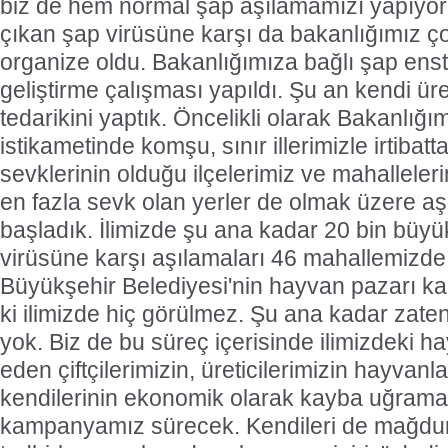
biz de hem normal şap aşılamamızı yapıyo
çıkan şap virüsüne karşı da bakanlığımız çok
organize oldu. Bakanlığımıza bağlı şap enst
geliştirme çalışması yapıldı. Şu an kendi üre
tedarikini yaptık. Öncelikli olarak Bakanlığımı
istikametinde komşu, sınır illerimizle irtiba
sevklerinin olduğu ilçelerimiz ve mahallele
en fazla sevk olan yerler de olmak üzere a
başladık. İlimizde şu ana kadar 20 bin bü
virüsüne karşı aşılamaları 46 mahallemizd
Büyükşehir Belediyesi'nin hayvan pazarı kap
ki ilimizde hiç görülmez. Şu ana kadar zaten 
yok. Biz de bu süreç içerisinde ilimizdeki hay
eden çiftçilerimizin, üreticilerimizin hayvanla
kendilerinin ekonomik olarak kayba uğrama
kampanyamız sürecek. Kendileri de mağdur