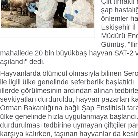
Çift tırnakl
şap hastalı
önlemler ha
Eskişehir İ
Müdürü En
Gümüş, "İli
mahallede 20 bin büyükbaş hayvan SAT-2 v
aşılandı" dedi.
Hayvanlarda ölümcül olmasıyla bilinen Serot
ile ilgili ülke genelinde seferberlik başlatıldı
illerde görülmesinin ardından alınan tedbirl
sevkiyatları durduruldu, hayvan pazarları ka
Orman Bakanlığı'na bağlı Şap Enstitüsü taraf
ülke genelinde hızla uygulanmaya başlandı.
durdurulması tedbirine uymayan çiftçiler par
karşıya kalırken, taşınan hayvanlar da kes