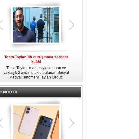
gözaltına alındı.
Testo Taylan, ilk duruşmada serbest
'Çay Tutuklusu’ Yusuf Güney, tahliye
kaldı!
edildi!
'Testo Taylan' mahlasıyla tanınan ve
Bir yayında 'Ayahuska' isimli çayı
yaklaşık 2 aydır tutuklu bulunan Sosyal
özendirdiği ifadeler kullandığı
s
Medya Fenomeni Taylan Özgüç
gerekçesiyle tutuklanan şarkıcı Yusuf
Danyıldız, çıktığı ilk duruşmada serbest
Güney, 'Ev Hapsi' şartıyla serbest
bırakıldı.
bırakıldı.
EKNOLOJİ