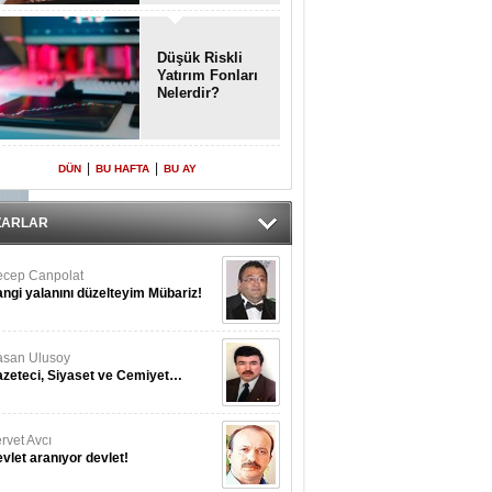
Enkaz!
Düşük Riskli
Yatırım Fonları
Nelerdir?
|
|
DÜN
BU HAFTA
BU AY
ZARLAR
cep Canpolat
ngi yalanını düzelteyim Mübariz!
san Ulusoy
zeteci, Siyaset ve Cemiyet…
rvet Avcı
vlet aranıyor devlet!