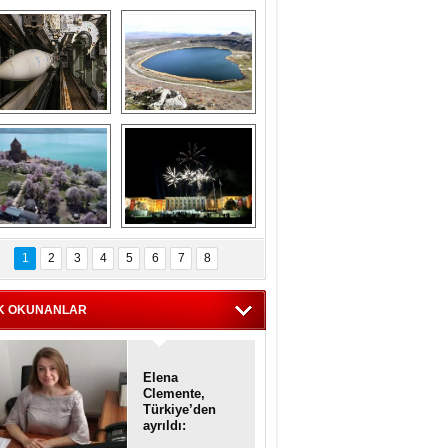
Askeri gemi 
Kapadokya'nın 
zarlığındaki terk 
'kalbi' Narlıgöl 
dilmiş gemilerin 
ilkbaharda bir başka 
etkileyici 
güzel
görüntüleri
iyaretçisiz kalan 
Haftanın 
Akdamar Adası 
fotoğrafları
1
2
3
4
5
6
7
8
dem çiçekleri ile 
örsel bir güzellik
K OKUNANLAR
Elena
Clemente,
Türkiye’den
ayrıldı:
Diplomatik