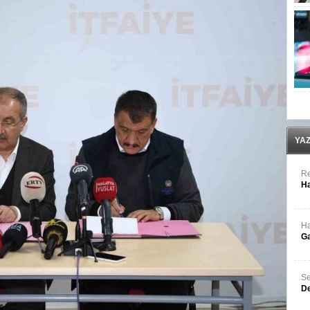
YA
Re
Ha
Ha
Ga
Se
De