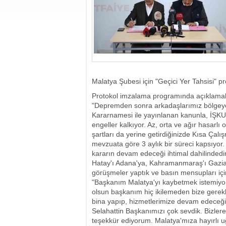
Malatya Şubesi için "Geçici Yer Tahsisi" pr
Protokol imzalama programında açıklamal
"Depremden sonra arkadaşlarımız bölgeye 
Kararnamesi ile yayınlanan kanunla, İŞKU
engeller kalkıyor. Az, orta ve ağır hasarlı
şartları da yerine getirdiğinizde Kısa Çal
mevzuata göre 3 aylık bir süreci kapsıyo
kararın devam edeceği ihtimal dahilindedir
Hatay'ı Adana'ya, Kahramanmaraş'ı Gazia
görüşmeler yaptık ve basın mensupları için 
"Başkanım Malatya'yı kaybetmek istemiyor
olsun başkanım hiç ikilemeden bize gerekli 
bina yapıp, hizmetlerimize devam edeceğiz.
Selahattin Başkanımızı çok sevdik. Bizlere
teşekkür ediyorum. Malatya'mıza hayırlı u