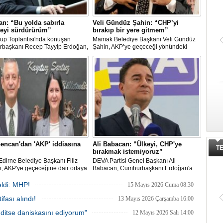
n: “Bu yolda sabırla
Veli Gündüz Şahin: “CHP’yi
eyi sürdürürüm”
bırakıp bir yere gitmem”
up Toplantısı'nda konuşan
Mamak Belediye Başkanı Veli Gündüz
başkanı Recep Tayyip Erdoğan,
Şahin, AKP’ye geçeceği yönündeki
şıma kalsam dâhi 'Bu yol hak
iddiaları sert sözlerle yalanladı. Şahin,
, dönmek bilmez yürürüm' der,
“Ben omurgası sağlam bir CHP’liyim.
a sabırla yürümeyi sürdürürüm"
Güneşe göre, güce göre siyaset
yapmam” dedi.
Gencan'dan 'AKP' iddiasına
Ali Babacan: “Ülkeyi, CHP'ye
T
bırakmak istemiyoruz”
Edirne Belediye Başkanı Filiz
DEVA Partisi Genel Başkanı Ali
, AKP'ye geçeceğine dair ortaya
Babacan, Cumhurbaşkanı Erdoğan'a
öylentilere "Biz buradayız. Geri
seslenerek "At imzayı düşür şu
mıyoruz" ifadeleriyle yanıt verdi.
enflasyonu" dedi. CHP'den AKP'ye
ldi: MHP!
15 Mayıs 2026 Cuma 08:30
geçişlere dair Babacan, "Kendi iç
fası alındı!
sıkıntıları ile uğraşan Ana Muhalefete de
13 Mayıs 2026 Çarşamba 16:00
bu ülkeyi bırakmak istemiyoruz"
ditse daniskasını ediyorum"
12 Mayıs 2026 Salı 14:00
şeklinde konuştu.