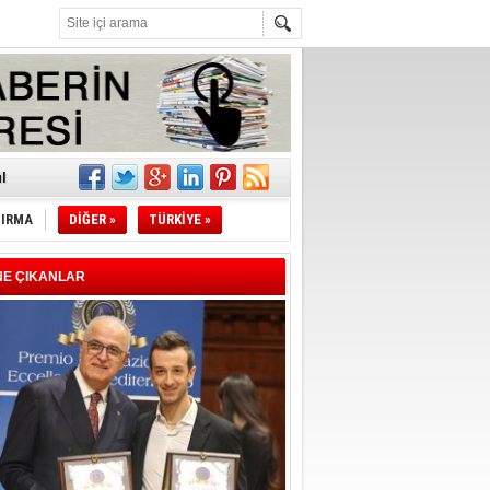
z!
l
TIRMA
DİĞER »
TÜRKİYE »
li
sındaki
NE ÇIKANLAR
esi!
desi!