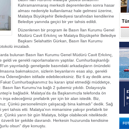
Kahramanmaraş merkezli depremlerden sonra hasar
alması nedeniyle kullanılamaz hale gelmesi üzerine,
Malatya Büyükşehir Belediyesi tarafından kendilerine
Tür
Belediye yanında geçici bir yer tahsis edildi.
Düzenlenen bir program ile Basın İlan Kurumu Genel
En
Müdürü Cavit Erkılınç ve Malatya Büyükşehir Belediye
Başkanı Selahattin Gürkan, Basın İlan Kurumu
otokolü imzaladı.
arda bulunan Basın İlan Kurumu Genel Müdürü Cavit Erkılınç,
geldi ve gerekli raporlamalarını yaptılar. Cumhurbaşkanlığı
R'un yayınladığı genelgede basındaki arkadaşların önündeki
 olmasına bakmaksızın, sizlerin beyanlarını esas alıp, gerekli
ışma Ödeneğinden istifade edebileceksiniz. Biz 6 ay dedik ama
r. Fakat Cumhurbaşkanımız bu kararı iptal etmediği müddetçe,
. Basın İlan Kurumu'na bağlı 2 şubemiz yıkıldı. Dolayısıyla
ntep'e bağladık. Malatya'da da Başkanımızla telefonda ön
inşa edeceğimiz prefabrik yer için bir alan istedik. Biz,
uz. Çünkü personelimizin çalışacağı bina kalmadı" dedik. Sağ
yeri tahsis etti. Malatya'nın mimarisine yakışır prefabrik bir
 Çünkü yarın bir gün Malatya, bölge olabilecek niteliktedir.
 özverili bir şekilde davrandı. Herkesin huzurunda kendisine
FOT
ğurlu olsun" diye konuştu.