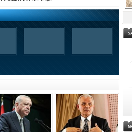
De
ge
S
M