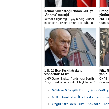
Kemal Kılıçdaroğlu’ndan CHP'ye
Erdoğa
‘Arınma’ mesajı!
yürüm
Kemal Kılıçdaroğlu, yayınladığı videolu
AKP Gr
mesajda CHP’nin 'Emanet' olduğunu
Cumhur
vurgulayıp 'Arınma' ve 'İç Muhasebe'
"Tek ba
ifadelerini kullandı. Açıklamalarda Parti
yoludur
içi süreçlere ve Yargı tartışmalarına
bu yold
doğrudan değinilmemesi dikkat çekti.
dedi.
1 İl, 13 İlçe Teşkilatı daha
Filiz 
feshedildi: MHP!
yanıt!
MHP Genel Başkan Yardımcısı Semih
CHP'li 
Yalçın, partisinin Isparta İl Teşkilatı ile 13
Gencan
İlçe Teşkilat organlarının feshedildiğini,
çıkan s
Isparta İl Başkanlığı görevine Osman
adım at
Gökhan Gök gitti Turgay Şengönül ge
Gülay'ın atandığını açıkladı.
MHP Diyarbakır: İlçe başkanlarının isti
Özgür Özel'den 'Burcu Köksal'a: "Teh