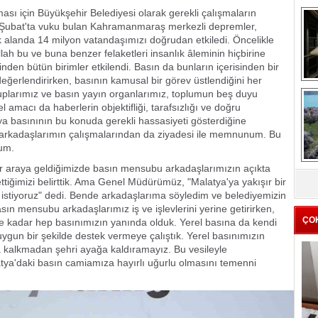
ması için Büyükşehir Belediyesi olarak gerekli çalışmaların
6 Şubat'ta vuku bulan Kahramanmaraş merkezli depremler,
ik alanda 14 milyon vatandaşımızı doğrudan etkiledi. Öncelikle
lah bu ve buna benzer felaketleri insanlık âleminin hiçbirine
den bütün birimler etkilendi. Basın da bunların içerisinden bir
i değerlendirirken, basının kamusal bir görev üstlendiğini her
uplarımız ve basın yayın organlarımız, toplumun beş duyu
me
amacı da haberlerin objektifliği, tarafsızlığı ve doğru
e
a basınının bu konuda gerekli hassasiyeti gösterdiğine
arkadaşlarımın çalışmalarından da ziyadesi ile memnunum. Bu
um.
Z
 araya geldiğimizde basın mensubu arkadaşlarımızın açıkta
ttiğimizi belirttik. Ama Genel Müdürümüz, "Malatya'ya yakışır bir
ba
 istiyoruz" dedi. Bende arkadaşlarıma söyledim ve belediyemizin
g
basın mensubu arkadaşlarımız iş ve işlevlerini yerine getirirken,
ÇO
iye kadar hep basınımızın yanında olduk. Yerel basına da kendi
uygun bir şekilde destek vermeye çalıştık. Yerel basınımızın
 kalkmadan şehri ayağa kaldıramayız. Bu vesileyle
ya'daki basın camiamıza hayırlı uğurlu olmasını temenni