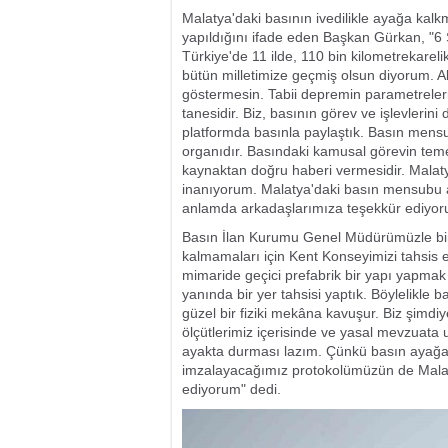
Malatya'daki basının ivedilikle ayağa kalk
yapıldığını ifade eden Başkan Gürkan, "
Türkiye'de 11 ilde, 110 bin kilometrekarel
bütün milletimize geçmiş olsun diyorum. Al
göstermesin. Tabii depremin parametrelerin
tanesidir. Biz, basının görev ve işlevlerin
platformda basınla paylaştık. Basın mens
organıdır. Basındaki kamusal görevin temel 
kaynaktan doğru haberi vermesidir. Malaty
inanıyorum. Malatya'daki basın mensubu 
anlamda arkadaşlarımıza teşekkür ediyor
Basın İlan Kurumu Genel Müdürümüzle bir
kalmamaları için Kent Konseyimizi tahsis e
mimaride geçici prefabrik bir yapı yapmak
yanında bir yer tahsisi yaptık. Böylelikle 
güzel bir fiziki mekâna kavuşur. Biz şimd
ölçütlerimiz içerisinde ve yasal mevzuata 
ayakta durması lazım. Çünkü basın ayağa
imzalayacağımız protokolümüzün de Malat
ediyorum" dedi.