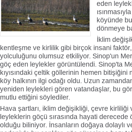
eden leylek
ısınmasıyla
köyünde bu
dönmeye ba
İklim değişi
kentleşme ve kirlilik gibi birçok insani faktör
yolculuğunu olumsuz etkiliyor. Sinop'un Me
göç eden leylekler görüntülendi. Sinop'ta M
kıyısındaki çeltik göllerinin hemen bitişiğini
köy halkının ilgi odağı oldu. Uzun zamanda
yeniden leylekleri gören vatandaşlar, bu gö
mutlu ettiğini söylediler.
Hava şartları, iklim değişikliği, çevre kirliliğ
leyleklerin göçü sırasında hayati derecede 
olduğu biliniyor. İnsanların doğaya dolaylı ve