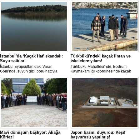
İstanbul’da ‘Kaçak Hat’ skandalı:
Türkbükü'ndeki kaçak liman ve
Suyu sattılar!
iskelelere yıkım!
İstanbul Eyüpsultan’daki Varan
Türkbükü Mahallesi'nde, Bodrum
Gölü’nde, suyun gizli boru hattıyla
Kaymakamlığı koordinesinde kaçak
çekilip tankerlere aktarıldığı öne
liman ve iskelelere yönelik yıkım
sürüldü. Hattın izini süren vatandaşlar,
çalışması başlatıldı.
yaklaşık 3 kilometrelik kaçak düzenek
kurulduğunu iddia etti.
Mavi dönüşüm başlıyor: Aliağa
Japon basını duyurdu: Keşif
Körfezi
başvurusu yapılmış!