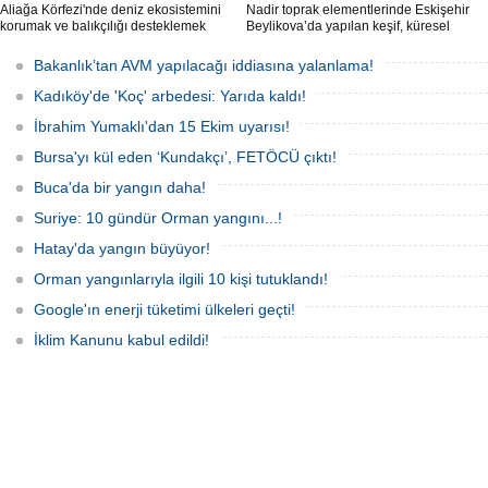
Aliağa Körfezi'nde deniz ekosistemini
Nadir toprak elementlerinde Eskişehir
korumak ve balıkçılığı desteklemek
Beylikova’da yapılan keşif, küresel
amacıyla 'Mavi Dönüşüm' tanıtıldı.
raporlarda yer almazken, iktidardan
yeni bir hamle geldi.
Bakanlık’tan AVM yapılacağı iddiasına yalanlama!
Kadıköy'de 'Koç' arbedesi: Yarıda kaldı!
İbrahim Yumaklı'dan 15 Ekim uyarısı!
Bursa'yı kül eden ‘Kundakçı’, FETÖCÜ çıktı!
Buca'da bir yangın daha!
Suriye: 10 gündür Orman yangını...!
Hatay'da yangın büyüyor!
Orman yangınlarıyla ilgili 10 kişi tutuklandı!
Google'ın enerji tüketimi ülkeleri geçti!
İklim Kanunu kabul edildi!