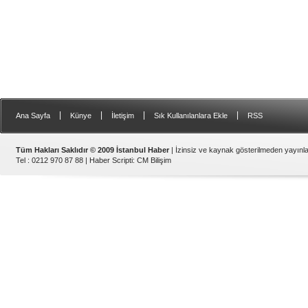
|
|
|
|
Ana Sayfa
Künye
İletişim
Sık Kullanılanlara Ekle
RSS
Tüm Hakları Saklıdır © 2009 İstanbul Haber
| İzinsiz ve kaynak gösterilmeden yayın
Tel : 0212 970 87 88 |
Haber Scripti
:
CM Bilişim