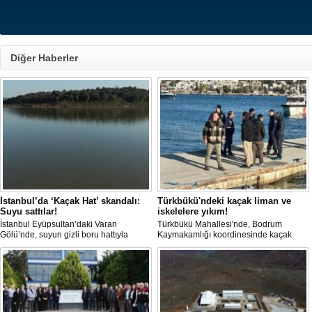
Diğer Haberler
İstanbul’da ‘Kaçak Hat’ skandalı:
Türkbükü'ndeki kaçak liman ve
Suyu sattılar!
iskelelere yıkım!
İstanbul Eyüpsultan’daki Varan
Türkbükü Mahallesi'nde, Bodrum
Gölü’nde, suyun gizli boru hattıyla
Kaymakamlığı koordinesinde kaçak
çekilip tankerlere aktarıldığı öne
liman ve iskelelere yönelik yıkım
sürüldü. Hattın izini süren vatandaşlar,
çalışması başlatıldı.
yaklaşık 3 kilometrelik kaçak düzenek
kurulduğunu iddia etti.