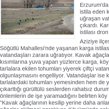
Erzurum'da 
istila eden 
uğraşan vat
çıkardı. Ka
istilası dro
Aziziye ilçe
Söğütlü Mahallesi'nde yaşanan karga istilas
vatandaşları zarara uğratıyor. Kavak ağaçl
kısımlarına yuva yapan yüzlerce karga, kö
tarlalara ekilen tohumları yiyerek çiftçi vata
olgunlaşmasını engelliyor. Vatandaşlar ise 
tarlalardaki tohumları yemesinden hem de 
çıkarttığı gürültülü seslerden rahatsız durum
önlemlerin de işe yaramadığını belirten köy s
"Kavak ağaçlarının kesilip yerine daha anla