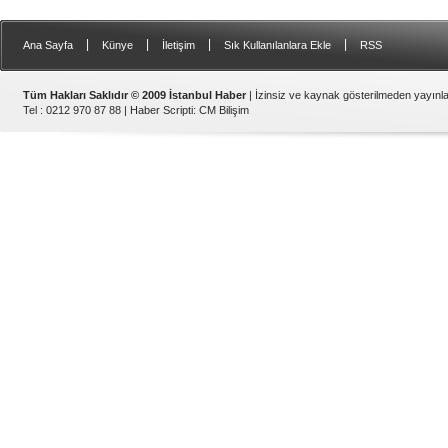
|
|
|
|
Ana Sayfa
Künye
İletişim
Sık Kullanılanlara Ekle
RSS
Tüm Hakları Saklıdır © 2009 İstanbul Haber
| İzinsiz ve kaynak gösterilmeden yayın
Tel : 0212 970 87 88 |
Haber Scripti
:
CM Bilişim