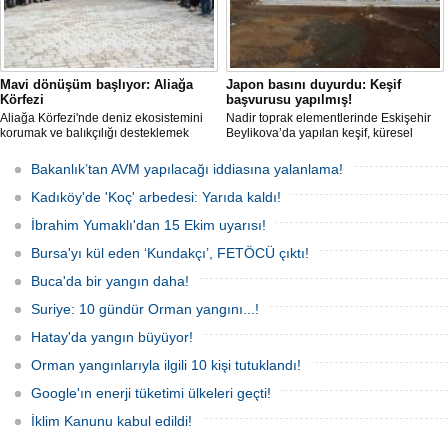
Mavi dönüşüm başlıyor: Aliağa
Japon basını duyurdu: Keşif
Körfezi
başvurusu yapılmış!
Aliağa Körfezi'nde deniz ekosistemini
Nadir toprak elementlerinde Eskişehir
korumak ve balıkçılığı desteklemek
Beylikova’da yapılan keşif, küresel
amacıyla 'Mavi Dönüşüm' tanıtıldı.
raporlarda yer almazken, iktidardan
yeni bir hamle geldi.
Bakanlık’tan AVM yapılacağı iddiasına yalanlama!
Kadıköy'de 'Koç' arbedesi: Yarıda kaldı!
İbrahim Yumaklı'dan 15 Ekim uyarısı!
Bursa'yı kül eden ‘Kundakçı’, FETÖCÜ çıktı!
Buca'da bir yangın daha!
Suriye: 10 gündür Orman yangını...!
Hatay'da yangın büyüyor!
Orman yangınlarıyla ilgili 10 kişi tutuklandı!
Google'ın enerji tüketimi ülkeleri geçti!
İklim Kanunu kabul edildi!