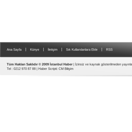
|
|
|
|
Ana Sayfa
Künye
İletişim
Sık Kullanılanlara Ekle
RSS
Tüm Hakları Saklıdır © 2009 İstanbul Haber
| İzinsiz ve kaynak gösterilmeden yayın
Tel : 0212 970 87 88 |
Haber Scripti
:
CM Bilişim