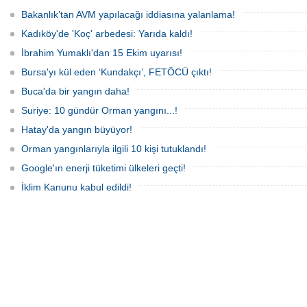
amacıyla 'Mavi Dönüşüm' tanıtıldı.
raporlarda yer almazken, iktidardan
yeni bir hamle geldi.
Bakanlık’tan AVM yapılacağı iddiasına yalanlama!
Kadıköy'de 'Koç' arbedesi: Yarıda kaldı!
İbrahim Yumaklı'dan 15 Ekim uyarısı!
Bursa'yı kül eden ‘Kundakçı’, FETÖCÜ çıktı!
Buca'da bir yangın daha!
Suriye: 10 gündür Orman yangını...!
Hatay'da yangın büyüyor!
Orman yangınlarıyla ilgili 10 kişi tutuklandı!
Google'ın enerji tüketimi ülkeleri geçti!
İklim Kanunu kabul edildi!