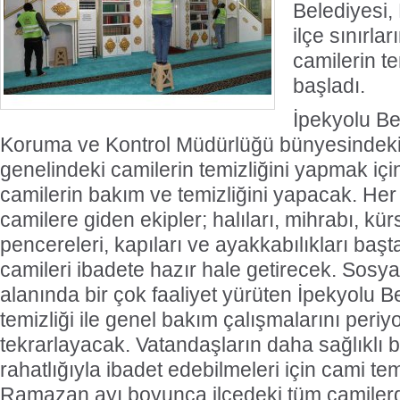
Belediyesi
ilçe sınırla
camilerin t
başladı.
İpekyolu Be
Koruma ve Kontrol Müdürlüğü bünyesindeki 
genelindeki camilerin temizliğini yapmak 
camilerin bakım ve temizliğini yapacak. Her 
camilere giden ekipler; halıları, mihrabı, kü
pencereleri, kapıları ve ayakkabılıkları baş
camileri ibadete hazır hale getirecek. Sosyal
alanında bir çok faaliyet yürüten İpekyolu B
temizliği ile genel bakım çalışmalarını periy
tekrarlayacak. Vatandaşların daha sağlıklı 
rahatlığıyla ibadet edebilmeleri için cami te
Ramazan ayı boyunca ilçedeki tüm camilerd