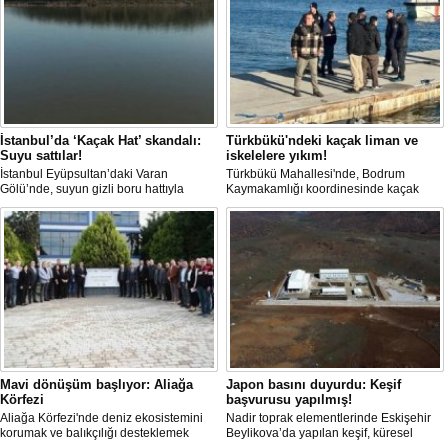
İstanbul’da ‘Kaçak Hat’ skandalı:
Türkbükü'ndeki kaçak liman ve
Suyu sattılar!
iskelelere yıkım!
İstanbul Eyüpsultan’daki Varan
Türkbükü Mahallesi'nde, Bodrum
Gölü’nde, suyun gizli boru hattıyla
Kaymakamlığı koordinesinde kaçak
çekilip tankerlere aktarıldığı öne
liman ve iskelelere yönelik yıkım
sürüldü. Hattın izini süren vatandaşlar,
çalışması başlatıldı.
yaklaşık 3 kilometrelik kaçak düzenek
kurulduğunu iddia etti.
Mavi dönüşüm başlıyor: Aliağa
Japon basını duyurdu: Keşif
Körfezi
başvurusu yapılmış!
Aliağa Körfezi'nde deniz ekosistemini
Nadir toprak elementlerinde Eskişehir
korumak ve balıkçılığı desteklemek
Beylikova’da yapılan keşif, küresel