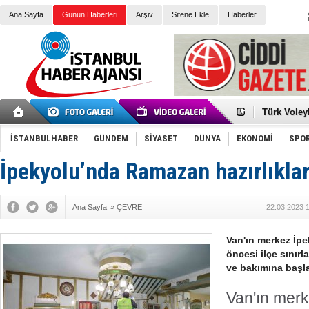
Ana Sayfa
Günün Haberleri
Arşiv
Sitene Ekle
Haberler
Elena Clem
Düşük Risk
Türk Voley
Töreninde
İkinci El M
Guguk kuş
İSTANBULHABER
GÜNDEM
SİYASET
DÜNYA
EKONOMİ
SPO
Sneaker Ay
Erkek Spor
İpekyolu’nda Ramazan hazırlıklar
Bakmalısın
Tommy Hilf
Yeri
Ceza sorum
Kayyum ata
Ana Sayfa
»
ÇEVRE
22.03.2023 
Ankara kuli
Kemal Kılı
Erdoğan: “
Van'ın merkez İp
'Kurultay D
öncesi ilçe sınırl
İtalyan Lis
ve bakımına başla
Van'ın merk