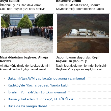
Suyu sattılar!
iskelelere yıkım!
İstanbul Eyüpsultan’daki Varan
Türkbükü Mahallesi'nde, Bodrum
Gölü’nde, suyun gizli boru hattıyla
Kaymakamlığı koordinesinde kaçak
çekilip tankerlere aktarıldığı öne
liman ve iskelelere yönelik yıkım
sürüldü. Hattın izini süren vatandaşlar,
çalışması başlatıldı.
yaklaşık 3 kilometrelik kaçak düzenek
kurulduğunu iddia etti.
Mavi dönüşüm başlıyor: Aliağa
Japon basını duyurdu: Keşif
Körfezi
başvurusu yapılmış!
Aliağa Körfezi'nde deniz ekosistemini
Nadir toprak elementlerinde Eskişehir
korumak ve balıkçılığı desteklemek
Beylikova’da yapılan keşif, küresel
amacıyla 'Mavi Dönüşüm' tanıtıldı.
raporlarda yer almazken, iktidardan
yeni bir hamle geldi.
Bakanlık’tan AVM yapılacağı iddiasına yalanlama!
Kadıköy'de 'Koç' arbedesi: Yarıda kaldı!
İbrahim Yumaklı'dan 15 Ekim uyarısı!
Bursa'yı kül eden ‘Kundakçı’, FETÖCÜ çıktı!
Buca'da bir yangın daha!