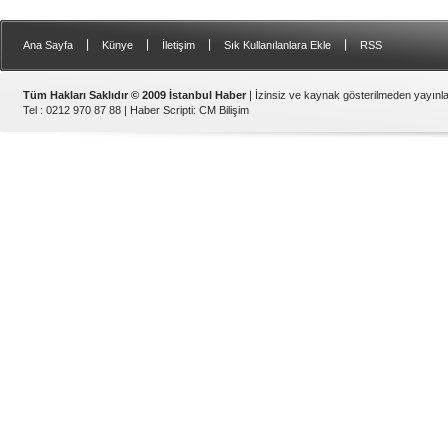
|
|
|
|
Ana Sayfa
Künye
İletişim
Sık Kullanılanlara Ekle
RSS
Tüm Hakları Saklıdır © 2009 İstanbul Haber
| İzinsiz ve kaynak gösterilmeden yayın
Tel : 0212 970 87 88 |
Haber Scripti
:
CM Bilişim