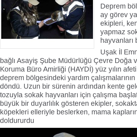
Deprem böl
ay görev y
ekipleri, k
yapmaz sok
hayvanları 
Uşak İl Em
bağlı Asayiş Şube Müdürlüğü Çevre Doğa v
Koruma Büro Amirliği (HAYDİ) yüz yılın afeti
deprem bölgesindeki yardım çalışmalarının
döndü. Uzun bir sürenin ardından kente gele
tozuyla sokak hayvanları için çalışma başla
büyük bir duyarlılık gösteren ekipler, soka
köpekleri elleriyle beslerken, mama kapla
doldururdu