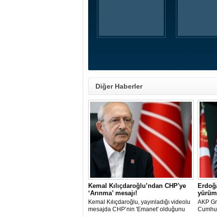
Diğer Haberler
Kemal Kılıçdaroğlu’ndan CHP'ye
Erdoğa
‘Arınma’ mesajı!
yürüm
Kemal Kılıçdaroğlu, yayınladığı videolu
AKP Gr
mesajda CHP’nin 'Emanet' olduğunu
Cumhur
vurgulayıp 'Arınma' ve 'İç Muhasebe'
"Tek ba