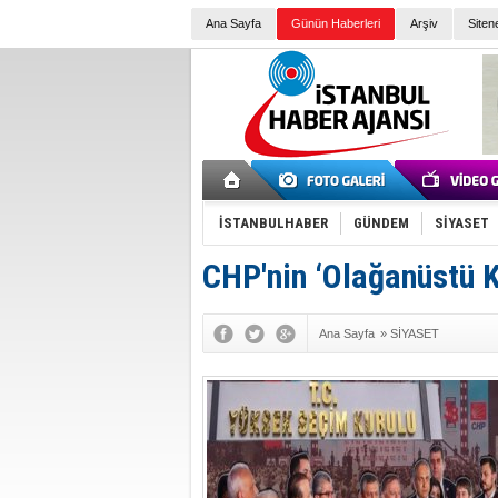
Ana Sayfa
Günün Haberleri
Arşiv
Siten
İSTANBULHABER
GÜNDEM
SİYASET
CHP'nin ‘Olağanüstü Ku
Ana Sayfa
»
SİYASET