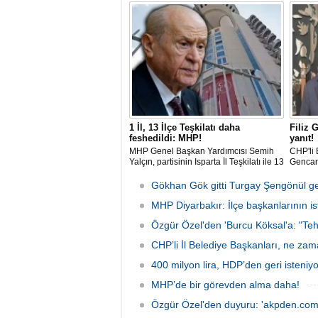
ifadelerini kullandı. Açıklamalarda Parti
yoludur
içi süreçlere ve Yargı tartışmalarına
bu yold
doğrudan değinilmemesi dikkat çekti.
dedi.
1 İl, 13 İlçe Teşkilatı daha
Filiz 
feshedildi: MHP!
yanıt!
MHP Genel Başkan Yardımcısı Semih
CHP'li 
Yalçın, partisinin Isparta İl Teşkilatı ile 13
Gencan
İlçe Teşkilat organlarının feshedildiğini,
çıkan s
Isparta İl Başkanlığı görevine Osman
adım at
Gökhan Gök gitti Turgay Şengönül ge
Gülay'ın atandığını açıkladı.
MHP Diyarbakır: İlçe başkanlarının isti
Özgür Özel'den 'Burcu Köksal'a: "Teh
CHP’li İl Belediye Başkanları, ne za
400 milyon lira, HDP’den geri isteniyo
MHP’de bir görevden alma daha!
Özgür Özel'den duyuru: 'akpden.com