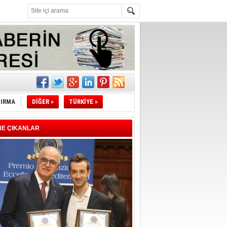
l
li
TIRMA
DİĞER »
TÜRKİYE »
sındaki
esi!
NE ÇIKANLAR
desi!