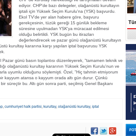
ediyor. CHP'de bazı delegeler, olağanüstü kurultayın
iptali için Yüksek Seçim Kurulu'na (YSK) başvurdu.
Ekol TV'de yer alan habere göre, başvuru
Tür
gerekçesinin, tüzük gereği 15 günlük bekleme
süresine uyulmadan YSK'ya müracaat edilmesi
olduğu belirtildi. YSK bugün bu itirazları
En
değerlendirecek ve pazar günü olağanüstü kurultayın
stü kurultay kararına karşı yapılan iptal başvurusu YSK
ek.
 Pazar günü basın toplantısı düzenleyerek, "tamamen teknik ve
adığı olağanüstü kurultay kararının Yüksek Seçim Kurulu'nun ve
larla uyumlu olduğunu söylemişti. Özel, "Hiç tahmin etmiyorum
bir kayyum atansa o kayyum orada altı gün durur. Çünkü
ir süreçtir bu. Altı gün sonra parti, seçilmiş Genel Başkanı
hp
,
cumhuriyet halk partisi
,
kurultay
,
olağanüstü kurultay
,
iptal
FOT