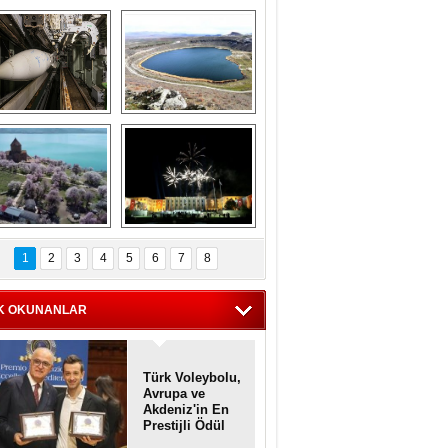
Askeri gemi 
Kapadokya'nın 
zarlığındaki terk 
'kalbi' Narlıgöl 
dilmiş gemilerin 
ilkbaharda bir başka 
etkileyici 
güzel
görüntüleri
iyaretçisiz kalan 
Haftanın 
Akdamar Adası 
fotoğrafları
1
2
3
4
5
6
7
8
dem çiçekleri ile 
örsel bir güzellik
K OKUNANLAR
Türk Voleybolu,
Avrupa ve
Akdeniz'in En
Prestijli Ödül
Töreninde