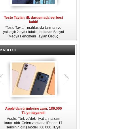
Testo Taylan, ilk duruşmada serbest
'Çay Tutuklusu’ Yusuf Güney, tahliye
kaldı!
edildi!
'Testo Taylan' mahlasıyla tanınan ve
Bir yayında 'Ayahuska' isimli çayı
yaklaşık 2 aydır tutuklu bulunan Sosyal
özendirdiği ifadeler kullandığı
s
Medya Fenomeni Taylan Özgüç
gerekçesiyle tutuklanan şarkıcı Yusuf
Danyıldız, çıktığı ilk duruşmada serbest
Güney, 'Ev Hapsi' şartıyla serbest
bırakıldı.
bırakıldı.
EKNOLOJİ
Apple'dan ürünlerine zam: 189.000
Apple’da yeni dönem: Tim Cook
TL'ye dayandı!
gidiyor, kim geliyor?
Apple; Türkiye'deki fiyatlarına zam
Apple, 2011 yılından bu yana şirketin
kararı aldı. Gelen zamlarla iPhone 17
başında bulunan CEO Tim Cook’un
serisinin giriş modeli; 60.000 TL'ye
görevinden ayrılacağını duyurdu.