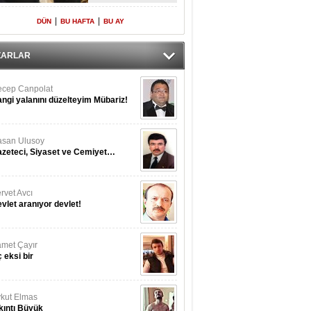
Yeniden Onur
Konuğu
|
|
DÜN
BU HAFTA
BU AY
ZARLAR
cep Canpolat
ngi yalanını düzelteyim Mübariz!
san Ulusoy
zeteci, Siyaset ve Cemiyet…
rvet Avcı
vlet aranıyor devlet!
met Çayır
 eksi bir
kut Elmas
kıntı Büyük