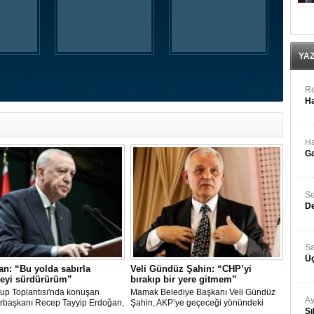
YA
Re
Ha
Ha
Ga
Se
De
Sa
Üç
n: “Bu yolda sabırla
Veli Gündüz Şahin: “CHP’yi
eyi sürdürürüm”
bırakıp bir yere gitmem”
up Toplantısı'nda konuşan
Mamak Belediye Başkanı Veli Gündüz
Ay
başkanı Recep Tayyip Erdoğan,
Şahin, AKP’ye geçeceği yönündeki
Sı
şıma kalsam dâhi 'Bu yol hak
iddiaları sert sözlerle yalanladı. Şahin,