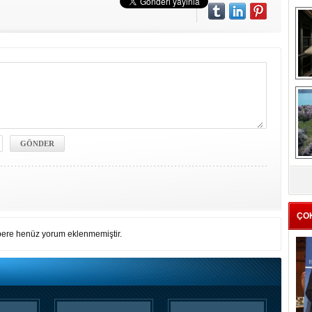
me
e
Z
ba
g
ÇO
ere henüz yorum eklenmemiştir.