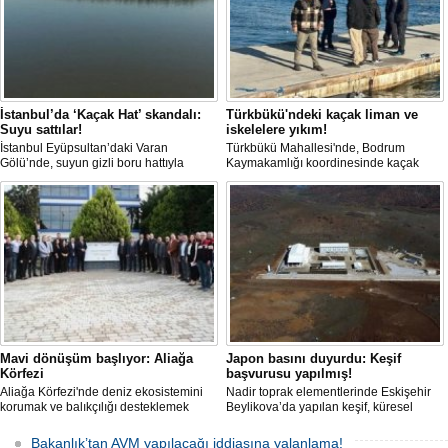
İstanbul’da ‘Kaçak Hat’ skandalı:
Türkbükü'ndeki kaçak liman ve
Suyu sattılar!
iskelelere yıkım!
İstanbul Eyüpsultan’daki Varan
Türkbükü Mahallesi'nde, Bodrum
Gölü’nde, suyun gizli boru hattıyla
Kaymakamlığı koordinesinde kaçak
çekilip tankerlere aktarıldığı öne
liman ve iskelelere yönelik yıkım
sürüldü. Hattın izini süren vatandaşlar,
çalışması başlatıldı.
yaklaşık 3 kilometrelik kaçak düzenek
kurulduğunu iddia etti.
Mavi dönüşüm başlıyor: Aliağa
Japon basını duyurdu: Keşif
Körfezi
başvurusu yapılmış!
Aliağa Körfezi'nde deniz ekosistemini
Nadir toprak elementlerinde Eskişehir
korumak ve balıkçılığı desteklemek
Beylikova’da yapılan keşif, küresel
amacıyla 'Mavi Dönüşüm' tanıtıldı.
raporlarda yer almazken, iktidardan
yeni bir hamle geldi.
Bakanlık’tan AVM yapılacağı iddiasına yalanlama!