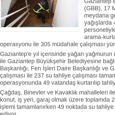
Gaziantep 
(GBB), 17 M
meydana ge
yağışlarda 
personeliyl
arama-kurta
operasyonu ile 305 müdahale çalışması yür
Gaziantep'e yıl içerisinde yağan yağmurun d
ile Gaziantep Büyükşehir Belediyesine bağlı 
Başkanlığı, Fen İşleri Daire Başkanlığı ve 
çalışması ile 237 su tahliye çalışması tama
operasyonunda 49 vatandaş kurtarılıp tahliy
Çağdaş, Binevler ve Kavaklık mahalleleri il
konut, iş yeri, garaj olmak üzere toplamda
işlemi tamamlanırken 49 noktada su tahliye
ediyor.