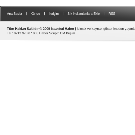
|
|
|
|
Ana Sayfa
Künye
İletişim
Sık Kullanılanlara Ekle
RSS
Tüm Hakları Saklıdır © 2009 İstanbul Haber
| İzinsiz ve kaynak gösterilmeden yayın
Tel : 0212 970 87 88 |
Haber Scripti
:
CM Bilişim