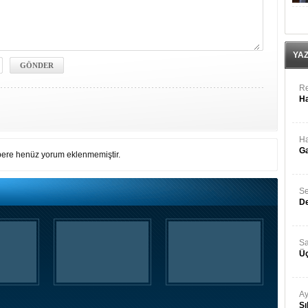
YA
Re
Ha
Ha
Ga
ere henüz yorum eklenmemiştir.
Se
De
Sa
Üç
Ay
Sı