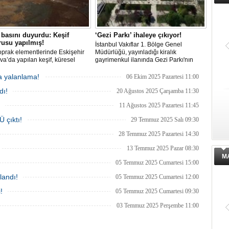
basını duyurdu: Keşif
‘Gezi Parkı’ ihaleye çıkıyor!
usu yapılmış!
İstanbul Vakıflar 1. Bölge Genel
oprak elementlerinde Eskişehir
Müdürlüğü, yayınladığı kiralık
va’da yapılan keşif, küresel
gayrimenkul ilanında Gezi Parkı'nın
rda yer almazken, iktidardan
işletmesi için 28 Ekim'de ihaleye
r hamle geldi.
çıkılacağını belirtti. Aylık muhammen
a yalanlama!
06 Ekim 2025 Pazartesi 11:00
bedelin 600 bin TL olduğu ihaleyi
dı!
kazanan firma, 30 bin metrekarelik
20 Ağustos 2025 Çarşamba 11:30
alanın 3 yıllık kullanım hakkını elde
11 Ağustos 2025 Pazartesi 11:45
edecek.
 çıktı!
29 Temmuz 2025 Salı 09:30
28 Temmuz 2025 Pazartesi 14:30
13 Temmuz 2025 Pazar 08:30
M
05 Temmuz 2025 Cumartesi 15:00
landı!
05 Temmuz 2025 Cumartesi 12:00
!
05 Temmuz 2025 Cumartesi 09:30
03 Temmuz 2025 Perşembe 11:00