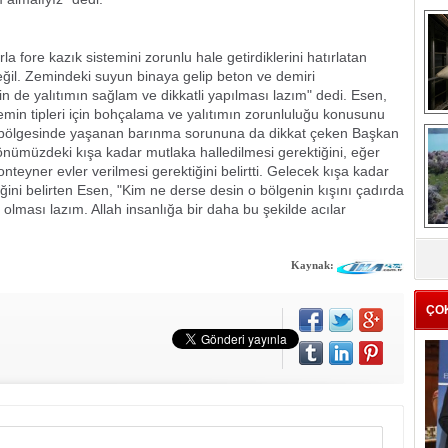
a fore kazık sistemini zorunlu hale getirdiklerini hatırlatan
eğil. Zemindeki suyun binaya gelip beton ve demiri
n de yalıtımın sağlam ve dikkatli yapılması lazım" dedi. Esen,
i zemin tipleri için bohçalama ve yalıtımın zorunluluğu konusunu
 bölgesinde yaşanan barınma sorununa da dikkat çeken Başkan
me
önümüzdeki kışa kadar mutlaka halledilmesi gerektiğini, eğer
e
teyner evler verilmesi gerektiğini belirtti. Gelecek kışa kadar
ini belirten Esen, "Kim ne derse desin o bölgenin kışını çadırda
olması lazım. Allah insanlığa bir daha bu şekilde acılar
Z
ba
Kaynak:
g
ÇO