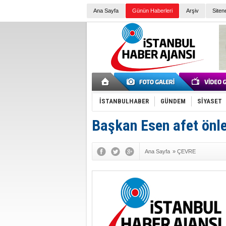
Ana Sayfa
Günün Haberleri
Arşiv
Siten
İSTANBULHABER
GÜNDEM
SİYASET
Başkan Esen afet önle
Ana Sayfa
»
ÇEVRE