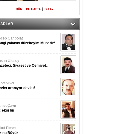
Yeniden Onur
Konuğu
|
|
DÜN
BU HAFTA
BU AY
ZARLAR
cep Canpolat
ngi yalanını düzelteyim Mübariz!
san Ulusoy
zeteci, Siyaset ve Cemiyet…
rvet Avcı
vlet aranıyor devlet!
met Çayır
 eksi bir
kut Elmas
kıntı Büyük