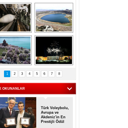
Askeri gemi 
Kapadokya'nın 
zarlığındaki terk 
'kalbi' Narlıgöl 
dilmiş gemilerin 
ilkbaharda bir başka 
etkileyici 
güzel
görüntüleri
iyaretçisiz kalan 
Haftanın 
Akdamar Adası 
fotoğrafları
1
2
3
4
5
6
7
8
dem çiçekleri ile 
örsel bir güzellik
K OKUNANLAR
Türk Voleybolu,
Avrupa ve
Akdeniz'in En
Prestijli Ödül
Töreninde