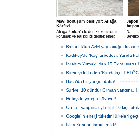
Mavi dönüşüm başlıyor: Aliağa
Japon 
Körfezi
başvur
Aliağa Körfezi'nde deniz ekosistemini
Nadir t
korumak ve balıkçılığı desteklemek
Beyliko
amacıyla 'Mavi Dönüşüm' tanıtıldı.
raporla
yeni bi
Bakanlık’tan AVM yapılacağı iddiasın
Kadıköy'de 'Koç' arbedesi: Yarıda kal
İbrahim Yumaklı'dan 15 Ekim uyarısı!
Bursa'yı kül eden ‘Kundakçı’, FETÖCÜ
Buca'da bir yangın daha!
Suriye: 10 gündür Orman yangını...!
Hatay'da yangın büyüyor!
Orman yangınlarıyla ilgili 10 kişi tutuk
Google'ın enerji tüketimi ülkeleri geçti
İklim Kanunu kabul edildi!