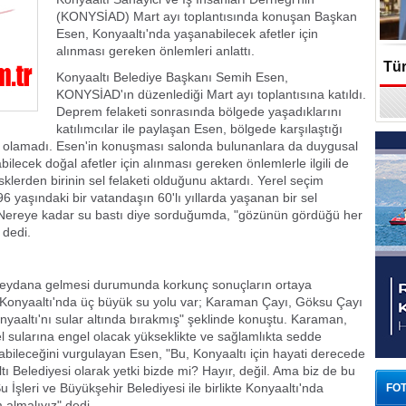
(KONYSİAD) Mart ayı toplantısında konuşan Başkan
Esen, Konyaaltı'nda yaşanabilecek afetler için
alınması gereken önlemleri anlattı.
Tür
Konyaaltı Belediye Başkanı Semih Esen,
KONYSİAD'ın düzenlediği Mart ayı toplantısına katıldı.
En
Deprem felaketi sonrasında bölgede yaşadıklarını
katılımcılar ile paylaşan Esen, bölgede karşılaştığı
m olamadı. Esen'in konuşması salonda bulunanlara da duygusal
ilecek doğal afetler için alınması gereken önlemlerle ilgili de
klerden birinin sel felaketi olduğunu aktardı. Yerel seçim
6 yaşındaki bir vatandaşın 60'lı yıllarda yaşanan bir sel
 "Nereye kadar su bastı diye sorduğumda, "gözünün gördüğü her
 dedi.
 meydana gelmesi durumunda korkunç sonuçların ortaya
 "Konyaaltı'nda üç büyük su yolu var; Karaman Çayı, Göksu Çayı
onyaaltı'nı sular altında bırakmış" şeklinde konuştu. Karaman,
l sularına engel olacak yükseklikte ve sağlamlıkta sedde
nabileceğini vurgulayan Esen, "Bu, Konyaaltı için hayati derecede
 Belediyesi olarak yetki bizde mi? Hayır, değil. Ama biz de bu
u İşleri ve Büyükşehir Belediyesi ile birlikte Konyaaltı'nda
FOT
m almalıyız" dedi.