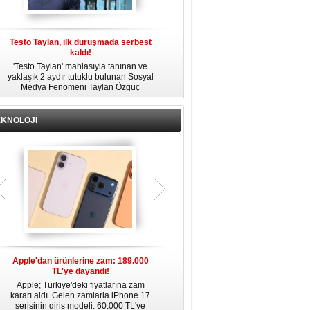
Testo Taylan, ilk duruşmada serbest
'Çay Tutuklusu’ Yusuf Güney, tahliye
kaldı!
edildi!
'Testo Taylan' mahlasıyla tanınan ve
Bir yayında 'Ayahuska' isimli çayı
yaklaşık 2 aydır tutuklu bulunan Sosyal
özendirdiği ifadeler kullandığı
s
Medya Fenomeni Taylan Özgüç
gerekçesiyle tutuklanan şarkıcı Yusuf
Danyıldız, çıktığı ilk duruşmada serbest
Güney, 'Ev Hapsi' şartıyla serbest
bırakıldı.
bırakıldı.
EKNOLOJİ
Apple'dan ürünlerine zam: 189.000
Apple’da yeni dönem: Tim Cook
TL'ye dayandı!
gidiyor, kim geliyor?
Apple; Türkiye'deki fiyatlarına zam
Apple, 2011 yılından bu yana şirketin
kararı aldı. Gelen zamlarla iPhone 17
başında bulunan CEO Tim Cook’un
serisinin giriş modeli; 60.000 TL'ye
görevinden ayrılacağını duyurdu.