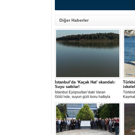
Diğer Haberler
İstanbul’da ‘Kaçak Hat’ skandalı:
Türkbü
Suyu sattılar!
iskele
İstanbul Eyüpsultan’daki Varan
Türkbü
Gölü’nde, suyun gizli boru hattıyla
Kaymak
çekilip tankerlere aktarıldığı öne
liman v
sürüldü. Hattın izini süren vatandaşlar,
çalışma
yaklaşık 3 kilometrelik kaçak düzenek
kurulduğunu iddia etti.