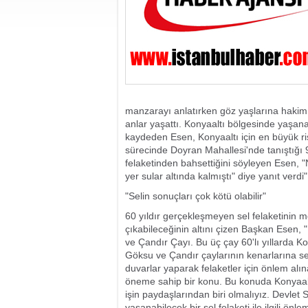
manzarayı anlatırken göz yaşlarına haki
anlar yaşattı. Konyaaltı bölgesinde yaşanab
kaydeden Esen, Konyaaltı için en büyük ris
sürecinde Doyran Mahallesi'nde tanıştığı 9
felaketinden bahsettiğini söyleyen Esen,
yer sular altında kalmıştı" diye yanıt verdi"
"Selin sonuçları çok kötü olabilir"
60 yıldır gerçekleşmeyen sel felaketinin
çıkabileceğinin altını çizen Başkan Esen,
ve Çandır Çayı. Bu üç çay 60'lı yıllarda K
Göksu ve Çandır çaylarının kenarlarına se
duvarlar yaparak felaketler için önlem alı
öneme sahip bir konu. Bu konuda Konyaaltı
işin paydaşlarından biri olmalıyız. Devlet S
yaşanabilecek bir sel felaketi ile ilgili önle