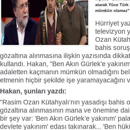
atarak Yüce Türk 
mümkün olamaz" 
Hürriyet ya
televizyon
Ozan Kütahy
bahis soru
gözaltına alınmasına ilişkin yazısında dikka
kullandı. Hakan, "Ben Akın Gürlek'e yakınım
adaletten kaçmanın mümkün olmadığını belir
etmenin hiçbir şekilde işe yaramayacağını v
Hakan, şunları yazdı:
"Rasim Ozan Kütahyalı’nın yasadışı bahis
gözaltına alınmasının mana ve önemine dai
bir şey var: 'Ben Akın Gürlek’e yakınım' pala
devlete yakınım' edası takınarak... 'Ben hükü