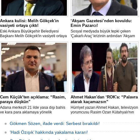
Ankara kulisi: Melih Gökçek'in
‘Akşam Gazetesi’nden kovuldu:
vasiyeti ortaya çıktı!
Emin Pazarcı!
Eski Ankara Büyükşehir Belediyesi
Sosyal medyada büyük tepki çeken
Başkanı Melih Gökçek'in vasiyeti ortaya
'Çakarlı Araç' krizinin ardından 'Akşam
çıktı. İddiaya göre Gökçek; vefat
Gazetesi'nde Emin Pazarcı’nın görevine
ettiğinde Şeyh Ali Semerkandi
son verildi. Pazarcı'nın yerine gelen isim
Türbesi'nin bulunduğu mezarlığa
ise Yusuf Alabarda oldu.
defnedilmek istediğini söyledi.
Cem Küçük’ten açıklama: “Rasim,
Ahmet Hakan'dan ‘ROK'a: “Palavra
paraya düşkün”
atarak kaçamazsın”
Adana merkezli 21 ilde yasa dışı bahis
Hürriyet yazarı Ahmet Hakan, televizyon
ve kara para aklamaya yönelik
yorumcusu Rasim Ozan Kütahyalı'nın
operasyonda gözaltına alınan Rasim
yasa dışı bahis soruşturmasında
Ozan Kütahyalı'yla ilgili Cem Küçük
gözaltına alınmasına ilişkin, "'Ben Akın
Gökmen Sözen, ifade verdi: Serbest bırakıldı!
dikkat çeken bir açıklamada bulundu.
Gürlek’e yakınım' palavrası atarak Yüce
Cem Küçük, Kütahyalı'nın adını
Türk adaletinin elinden kaçmak asla
‘Hadi Özışık’ hakkında yakalama kararı!
kullanarak bir iş insanını tehdit edip,
mümkün olamaz" yorumunu yaptı.