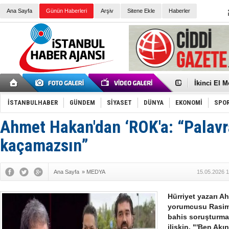
Ana Sayfa
Günün Haberleri
Arşiv
Sitene Ekle
Haberler
Düşük Risk
Türk Voley
Töreninde
İkinci El M
Guguk kuş
Sneaker Ay
İSTANBULHABER
GÜNDEM
SİYASET
DÜNYA
EKONOMİ
SPO
Erkek Spor
Bakmalısın
Tommy Hilf
Ahmet Hakan'dan ‘ROK'a: “Palavr
Yeri
Ceza sorum
Kayyum ata
kaçamazsın”
Ankara kuli
Kemal Kılı
Erdoğan: “
Ana Sayfa
»
MEDYA
15.05.2026 1
'Kurultay D
İtalyan Lis
Ece Gürel'
Hürriyet yazarı A
yorumcusu Rasim 
bahis soruşturma
ilişkin, "'Ben Akı