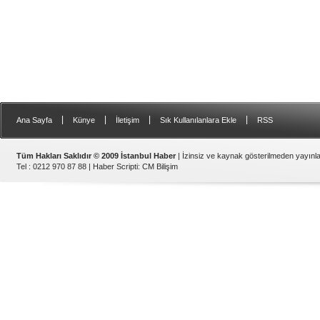
|
|
|
|
Ana Sayfa
Künye
İletişim
Sık Kullanılanlara Ekle
RSS
Tüm Hakları Saklıdır © 2009 İstanbul Haber
| İzinsiz ve kaynak gösterilmeden yayın
Tel : 0212 970 87 88 |
Haber Scripti
:
CM Bilişim