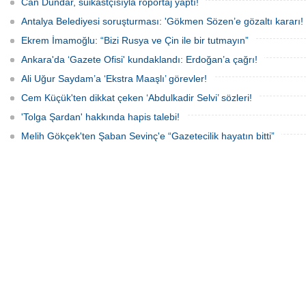
para istediğini söyledi.
Can Dündar, suikastçısıyla röportaj yaptı!
Antalya Belediyesi soruşturması: 'Gökmen Sözen’e gözaltı kararı!
Ekrem İmamoğlu: “Bizi Rusya ve Çin ile bir tutmayın”
Ankara'da ‘Gazete Ofisi' kundaklandı: Erdoğan’a çağrı!
Ali Uğur Saydam’a ‘Ekstra Maaşlı’ görevler!
Cem Küçük'ten dikkat çeken ‘Abdulkadir Selvi’ sözleri!
'Tolga Şardan' hakkında hapis talebi!
Melih Gökçek'ten Şaban Sevinç'e “Gazetecilik hayatın bitti”