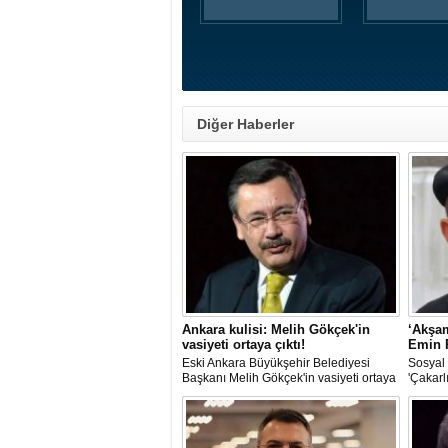
Diğer Haberler
Ankara kulisi: Melih Gökçek'in
‘Akşa
vasiyeti ortaya çıktı!
Emin 
Eski Ankara Büyükşehir Belediyesi
Sosyal
Başkanı Melih Gökçek'in vasiyeti ortaya
'Çakarl
çıktı. İddiaya göre Gökçek; vefat
Gazetes
ettiğinde Şeyh Ali Semerkandi
son ver
Türbesi'nin bulunduğu mezarlığa
ise Yus
defnedilmek istediğini söyledi.