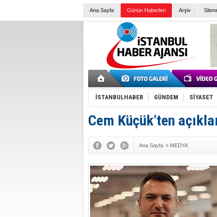
Ana Sayfa
Günün Haberleri
Arşiv
Siten
İSTANBULHABER
GÜNDEM
SİYASET
Cem Küçük’ten açıkla
Ana Sayfa
»
MEDYA