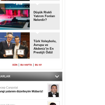
Enkaz!
Düşük Riskli
Yatırım Fonları
Nelerdir?
Türk Voleybolu,
Avrupa ve
Akdeniz'in En
Prestijli Ödül
Töreninde
Yeniden Onur
Konuğu
|
|
DÜN
BU HAFTA
BU AY
ZARLAR
cep Canpolat
ngi yalanını düzelteyim Mübariz!