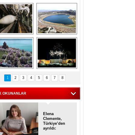
Askeri gemi 
Kapadokya'nın 
zarlığındaki terk 
'kalbi' Narlıgöl 
dilmiş gemilerin 
ilkbaharda bir başka 
etkileyici 
güzel
görüntüleri
iyaretçisiz kalan 
Haftanın 
Akdamar Adası 
fotoğrafları
1
2
3
4
5
6
7
8
dem çiçekleri ile 
örsel bir güzellik
K OKUNANLAR
Elena
Clemente,
Türkiye’den
ayrıldı:
Diplomatik