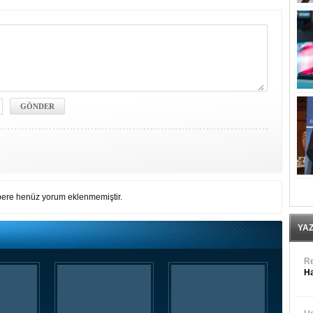
ere henüz yorum eklenmemiştir.
YA
Re
Ha