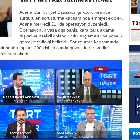
insanını tehdit edip, para istediğini söyledi.
Adana Cumhuriyet Başsavcılığı koordinesinde
sürdürülen soruşturma kapsamında emniyet ekipleri,
Tür
Adana merkezli 21 ilde operasyon düzenledi.
Operasyonun yasa dışı bahis, kara para aklama,
rüşvet ve nitelikli dolandırıcılık suçlamalarına yönelik
En
gerçekleştirildiği belirtildi. Soruşturma kapsamında
lunduğu toplam 200 kişi hakkında gözaltı kararı verildi.
zaltına alındı.
FOT