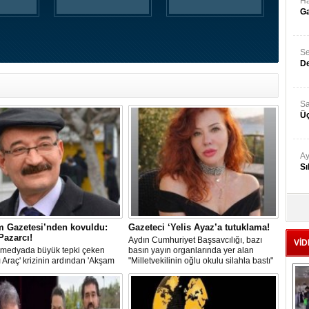
Ha
Ga
Se
De
Sa
Üç
Ay
Sı
Ad
‘A
m Gazetesi’nden kovuldu:
Gazeteci ‘Yelis Ayaz’a tutuklama!
Pazarcı!
Aydın Cumhuriyet Başsavcılığı, bazı
VİD
 medyada büyük tepki çeken
basın yayın organlarında yer alan
Me
ı Araç' krizinin ardından 'Akşam
"Milletvekilinin oğlu okulu silahla bastı"
Te
i'nde Emin Pazarcı’nın görevine
yönündeki iddiaların doğru olmadığını
ildi. Pazarcı'nın yerine gelen isim
bildirdi. İddialara ilişkin haber yaptığı
uf Alabarda oldu.
gerekçesiyle gözaltına alınan 2
Gazeteciden; Yelis Ayaz, tutuklandı.