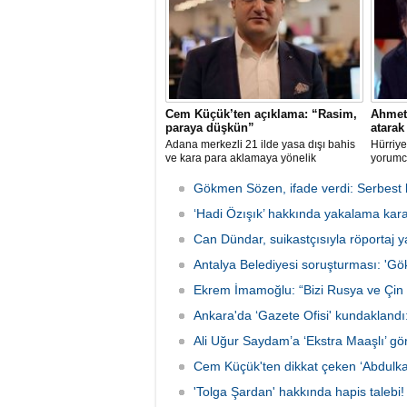
Cem Küçük’ten açıklama: “Rasim,
Ahmet
paraya düşkün”
atara
Adana merkezli 21 ilde yasa dışı bahis
Hürriye
ve kara para aklamaya yönelik
yorumc
operasyonda gözaltına alınan Rasim
yasa dı
Ozan Kütahyalı'yla ilgili Cem Küçük
gözaltı
Gökmen Sözen, ifade verdi: Serbest b
dikkat çeken bir açıklamada bulundu.
Gürlek’
Cem Küçük, Kütahyalı'nın adını
‘Hadi Özışık’ hakkında yakalama kara
Türk ad
kullanarak bir iş insanını tehdit edip,
mümkün
Can Dündar, suikastçısıyla röportaj y
para istediğini söyledi.
Antalya Belediyesi soruşturması: 'Gö
Ekrem İmamoğlu: “Bizi Rusya ve Çin i
Ankara'da ‘Gazete Ofisi' kundaklandı
Ali Uğur Saydam’a ‘Ekstra Maaşlı’ gör
Cem Küçük'ten dikkat çeken ‘Abdulkadi
'Tolga Şardan' hakkında hapis talebi!