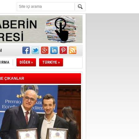
z!
l
TIRMA
DİĞER »
TÜRKİYE »
li
sındaki
NE ÇIKANLAR
esi!
desi!