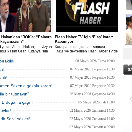
El
En
M
Ba
Ka
 Hakan'dan ‘ROK'a: “Palavra
Flash Haber TV için ‘Flaş’ karar:
k kaçamazsın”
Kapanıyor!
t yazarı Ahmet Hakan, televizyon
Kara para soruşturması sonrası
usu Rasim Ozan Kütahyalı'nın
TMSF’ye devredilen Flash Haber TV’de
şı bahis soruşturmasında
kapanma ve ihâle sürecine ilişkin
De
na alınmasına ilişkin, "'Ben Akın
gelişmeler çalışanlara tebliğ edildi.
ge
ırakıldı!
08 Mayıs 2026 Cuma 10:00
e yakınım' palavrası atarak Yüce
Kanalın geleceği belirsizliğini korurken,
rı!
aletinin elinden kaçmak asla
işten çıkarmalar ve yönetim kararları
07 Mayıs 2026 Perşembe 15:30
S
 olamaz" yorumunu yaptı.
medya sektöründe yankı uyandırdı.
aptı!
07 Mayıs 2026 Perşembe 10:30
kmen Sözen’e gözaltı kararı!
07 Mayıs 2026 Perşembe 09:30
le bir tutmayın”
06 Mayıs 2026 Çarşamba 14:30
: Erdoğan’a çağrı!
05 Mayıs 2026 Salı 13:00
evler!
02 Mayıs 2026 Cumartesi 14:30
r Selvi’ sözleri!
02 Mayıs 2026 Cumartesi 14:00
02 Mayıs 2026 Cumartesi 09:00