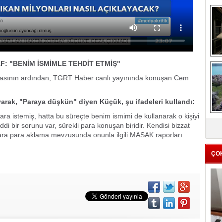
F: "BENİM İSMİMLE TEHDİT ETMİŞ"
me
e
masının ardından, TGRT Haber canlı yayınında konuşan Cem
yarak, "Paraya düşkün" diyen Küçük, şu ifadeleri kullandı:
ra istemiş, hatta bu süreçte benim ismimi de kullanarak o kişiyi
Z
iddi bir sorunu var, sürekli para konuşan biridir. Kendisi bizzat
ba
ara para aklama mevzusunda onunla ilgili MASAK raporları
g
ÇO