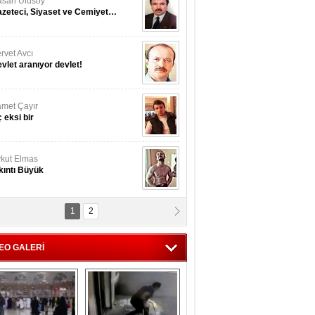
san Ulusoy
zeteci, Siyaset ve Cemiyet…
rvet Avcı
vlet aranıyor devlet!
met Çayır
 eksi bir
kut Elmas
kıntı Büyük
1
2
nan İslamoğulları
Kmonoksit’ zehirlenmesi...
EO GALERİ
hmet Akyol
rket ...!