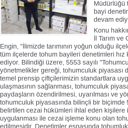
Müdürlüğü 
bayi denetim
devam ediy
Konu hakkın
İl Tarım v
Engin, "İlimizde tarımının yoğun olduğu ilç
tüm ilçelerde tohum bayileri denetimleri h
ediyor. Bilindiği üzere, 5553 sayılı "Tohumcu
yönetmelikler gereği, tohumculuk piyasası d
temel prensip çiftçilerimizin standartlara u
ulaşmasının sağlanması, tohumculuk piyas
paydaşların özendirilmesi, uyarılması ve yön
tohumculuk piyasasında bilinçli bir biçimde
belirtilen cezai hükümleri ihlal eden kişilere
uygulanması ile cezai işleme konu olan to
edilmesidir. Denetimler esnasında tohumlukl