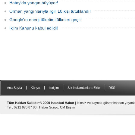
Hatay'da yangın büyüyor!
Orman yangınlarıyla ilgili 10 kişi tutuklandı!
Google'ın enerji tüketimi ülkeleri geçti!
İklim Kanunu kabul edildi!
|
|
|
|
Ana Sayfa
Künye
İletişim
Sık Kullanılanlara Ekle
RSS
Tüm Hakları Saklıdır © 2009 İstanbul Haber
| İzinsiz ve kaynak gösterilmeden yayın
Tel : 0212 970 87 88 |
Haber Scripti
:
CM Bilişim