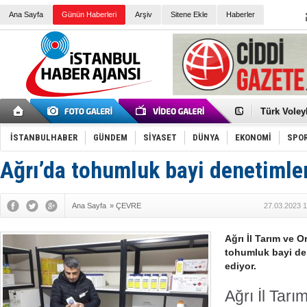
Ana Sayfa
Günün Haberleri
Arşiv
Sitene Ekle
Haberler
Elena Clem
Düşük Risk
Türk Voley
Töreninde
İkinci El M
Guguk kuş
İSTANBULHABER
GÜNDEM
SİYASET
DÜNYA
EKONOMİ
SPO
Sneaker Ay
Erkek Spor
Ağrı’da tohumluk bayi denetimle
Bakmalısın
Tommy Hilf
Yeri
Ceza sorum
Kayyum ata
Ana Sayfa
»
ÇEVRE
27.03.2023 1
Ankara kuli
Kemal Kılı
Erdoğan: “
Ağrı İl Tarım ve 
'Kurultay D
tohumluk bayi de
İtalyan Lis
ediyor.
Ağrı İl Tar