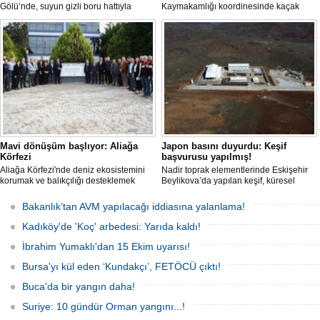
Gölü’nde, suyun gizli boru hattıyla
Kaymakamlığı koordinesinde kaçak
çekilip tankerlere aktarıldığı öne
liman ve iskelelere yönelik yıkım
sürüldü. Hattın izini süren vatandaşlar,
çalışması başlatıldı.
yaklaşık 3 kilometrelik kaçak düzenek
kurulduğunu iddia etti.
Mavi dönüşüm başlıyor: Aliağa
Japon basını duyurdu: Keşif
Körfezi
başvurusu yapılmış!
Aliağa Körfezi'nde deniz ekosistemini
Nadir toprak elementlerinde Eskişehir
korumak ve balıkçılığı desteklemek
Beylikova’da yapılan keşif, küresel
amacıyla 'Mavi Dönüşüm' tanıtıldı.
raporlarda yer almazken, iktidardan
yeni bir hamle geldi.
Bakanlık’tan AVM yapılacağı iddiasına yalanlama!
Kadıköy'de 'Koç' arbedesi: Yarıda kaldı!
İbrahim Yumaklı'dan 15 Ekim uyarısı!
Bursa'yı kül eden ‘Kundakçı’, FETÖCÜ çıktı!
Buca'da bir yangın daha!
Suriye: 10 gündür Orman yangını...!