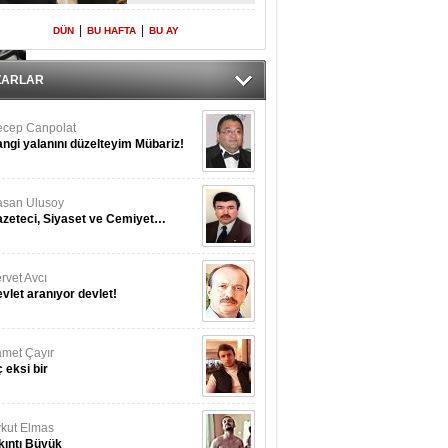
Yeniden Onur
Konuğu
|
|
DÜN
BU HAFTA
BU AY
ZARLAR
cep Canpolat
ngi yalanını düzelteyim Mübariz!
san Ulusoy
zeteci, Siyaset ve Cemiyet…
rvet Avcı
vlet aranıyor devlet!
met Çayır
 eksi bir
kut Elmas
kıntı Büyük