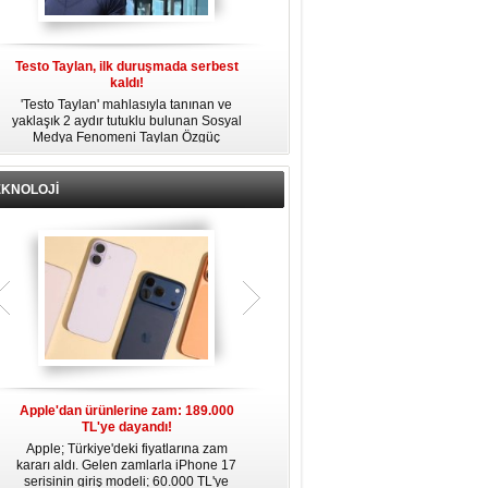
Testo Taylan, ilk duruşmada serbest
'Çay Tutuklusu’ Yusuf Güney, tahliye
kaldı!
edildi!
'Testo Taylan' mahlasıyla tanınan ve
Bir yayında 'Ayahuska' isimli çayı
yaklaşık 2 aydır tutuklu bulunan Sosyal
özendirdiği ifadeler kullandığı
s
Medya Fenomeni Taylan Özgüç
gerekçesiyle tutuklanan şarkıcı Yusuf
Danyıldız, çıktığı ilk duruşmada serbest
Güney, 'Ev Hapsi' şartıyla serbest
bırakıldı.
bırakıldı.
EKNOLOJİ
Apple'dan ürünlerine zam: 189.000
Apple’da yeni dönem: Tim Cook
TL'ye dayandı!
gidiyor, kim geliyor?
Apple; Türkiye'deki fiyatlarına zam
Apple, 2011 yılından bu yana şirketin
kararı aldı. Gelen zamlarla iPhone 17
başında bulunan CEO Tim Cook’un
serisinin giriş modeli; 60.000 TL'ye
görevinden ayrılacağını duyurdu.