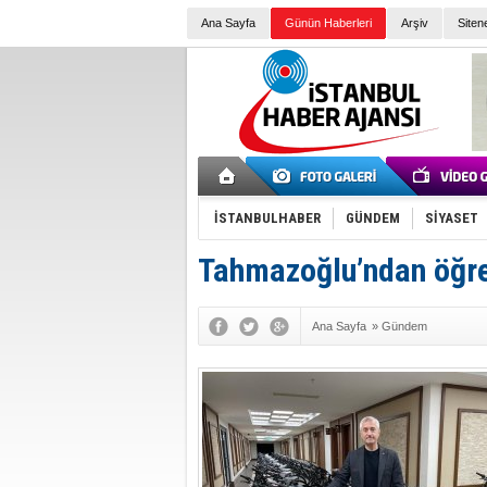
Ana Sayfa
Günün Haberleri
Arşiv
Siten
İSTANBULHABER
GÜNDEM
SİYASET
Tahmazoğlu’ndan öğre
Ana Sayfa
»
Gündem