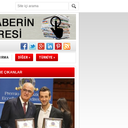
l
li
TIRMA
DİĞER »
TÜRKİYE »
sındaki
esi!
NE ÇIKANLAR
desi!