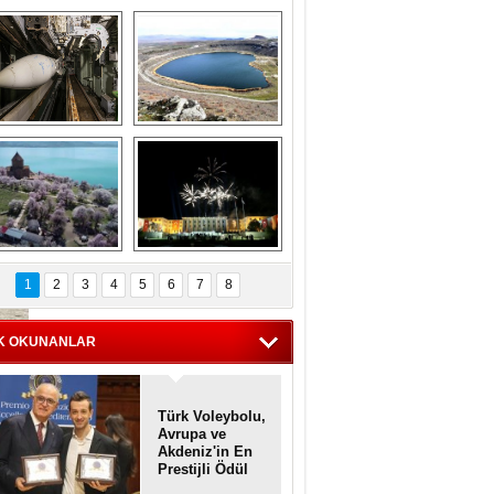
Askeri gemi 
Kapadokya'nın 
zarlığındaki terk 
'kalbi' Narlıgöl 
dilmiş gemilerin 
ilkbaharda bir başka 
etkileyici 
güzel
görüntüleri
iyaretçisiz kalan 
Haftanın 
Akdamar Adası 
fotoğrafları
1
2
3
4
5
6
7
8
dem çiçekleri ile 
örsel bir güzellik
K OKUNANLAR
Türk Voleybolu,
Avrupa ve
Akdeniz'in En
Prestijli Ödül
Töreninde