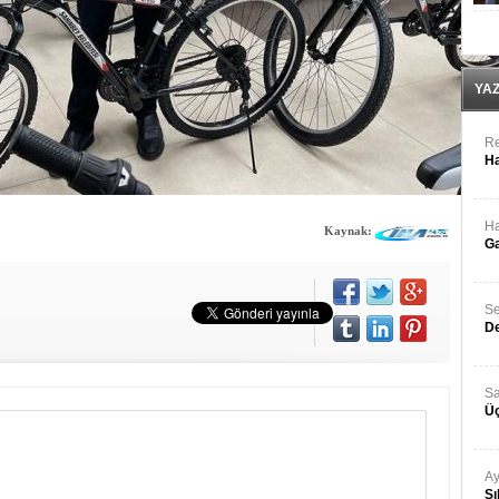
YA
Re
Ha
Ha
Kaynak:
Ga
Se
De
Sa
Üç
Ay
Sı