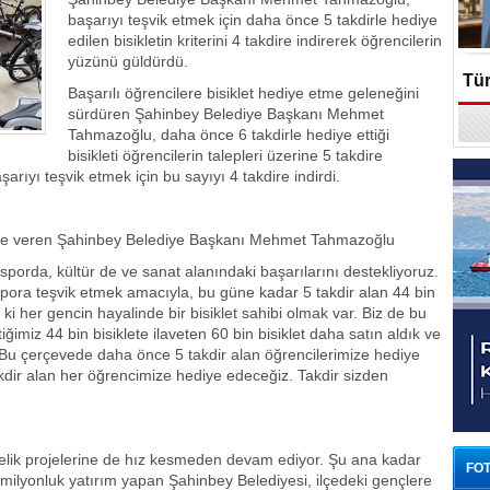
başarıyı teşvik etmek için daha önce 5 takdirle hediye
edilen bisikletin kriterini 4 takdire indirerek öğrencilerin
yüzünü güldürdü.
Tür
Başarılı öğrencilere bisiklet hediye etme geleneğini
sürdüren Şahinbey Belediye Başkanı Mehmet
En
Tahmazoğlu, daha önce 6 takdirle hediye ettiği
bisikleti öğrencilerin talepleri üzerine 5 takdire
ıyı teşvik etmek için bu sayıyı 4 takdire indirdi.
de veren Şahinbey Belediye Başkanı Mehmet Tahmazoğlu
sporda, kültür de ve sanat alanındaki başarılarını destekliyoruz.
spora teşvik etmek amacıyla, bu güne kadar 5 takdir alan 44 bin
 ki her gencin hayalinde bir bisiklet sahibi olmak var. Biz de bu
ğimiz 44 bin bisiklete ilaveten 60 bin bisiklet daha satın aldık ve
z. Bu çerçevede daha önce 5 takdir alan öğrencilerimize hediye
takdir alan her öğrencimize hediye edeceğiz. Takdir sizden
nelik projelerine de hız kesmeden devam ediyor. Şu ana kadar
FOT
5 milyonluk yatırım yapan Şahinbey Belediyesi, ilçedeki gençlere