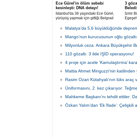
Ece Gürel'in ölüm sebebi
3 göza
kesinleşti: DNA detayı!
Beledi
İstanbul'da 36 yaşındaki Ece Gürel,
İzmir B
yürüyüş yapmak için gittiği Belgrad
Egeşehi
Ormanı'nda 2 Mart 2025'te kayıplara
Teknolo
karıştı. 4 gün sonra sağ bulunan ancak
karıştı
Malatya’da 5,6 büyüklüğünde deprem
kaldırıldığı hastanede hayatını
şüpheli
kaybeden Ece'nin ölümüyle ilgili
Mango’nun kurucusunun oğlu gözaltın
tarafın
soruşturma tamamlanırken, dikkat
Milyonluk ceza: Ankara Büyükşehir Be
çeken detaylar yer aldı.
110 gözaltı: 3 ilde IŞİD operasyonu!
4 proje için acele ‘Kamulaştırma’ kara
Mattia Ahmet Minguzzi'nin katilinden 
Rasim Ozan Kütahyalı'nın lüks araç 
Üniformasını, 2. kez çıkarıyor: Teğm
Mahkeme Başkanı’nı tehdit ettiler: Da
Özkan Yalım’dan ‘Ek İfade’: Çelişkili