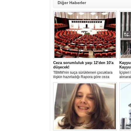
Diğer Haberler
Ceza sorumluluk yaşı 12'den 10'a
Kayyu
düşecek!
Kayyum
TBMM'nin suça sürüklenen çocuklara
İçişler
ilişkin hazırladığı Rapora göre ceza
alınara
sorumluluğu yaşının; 12'den 10'a
Belediy
düşürülmesi planlanıyor.
Kayyum