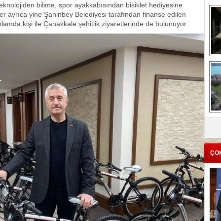
teknolojiden bilime, spor ayakkabısından bisiklet hediyesine
ler ayrıca yine Şahinbey Belediyesi tarafından finanse edilen
oplamda kişi ile Çanakkale şehitlik ziyaretlerinde de bulunuyor.
me
e
Z
ba
g
ÇO