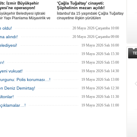
ltı: İzmir Büyükşehir
‘Çağla Tuğaltay’ cinayeti:
yesi'ne operasyon!
Şüphelinin mezarı açıldı!
üyükşehir Belediyesi iştiraki
İstanbul’da 15 yaşındaki Çağla Tuğaltay
r Yapı Planlama Müşavirlik ve
cinayetine ilişkin yürütülen
ji A.Ş.'ye yönelik 'İhaleye fesat
Soruşturmada dikkat çeken bir adım
rma' operasyonu düzenlendi. 4
atıldı. Savcılığın verdiği 'Feth-i Kabir'
 oldu!
20 Mayıs 2026 Çarşamba 10:00
den 3'ü; Jandarma ekipleri
kararı sonrası, olay yerinin yakınında
a alındı!
ca gözaltına alındı.
yaşayan bir kişinin mezarı açılarak DNA
20 Mayıs 2026 Çarşamba 09:00
örneği alındı.
lediyesi!
19 Mayıs 2026 Salı 16:00
T
19 Mayıs 2026 Salı 15:30
rı!
19 Mayıs 2026 Salı 15:00
yeni vukuat!
19 Mayıs 2026 Salı 14:30
vurgunu: Polis koruması…!
19 Mayıs 2026 Salı 13:00
en Deniz Demirtaş!
19 Mayıs 2026 Salı 12:30
ltonlar!
19 Mayıs 2026 Salı 11:30
 açıklamalar…!
19 Mayıs 2026 Salı 11:00