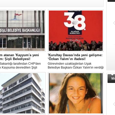
m atanan 'Kayyum'a yeni
'Kurultay Davası'nda yeni gelişme:
: Şişli Belediyesi!
‘Özkan Yalım’ın ifadesi!
i Bakanlığı tarafından CHP'den
Görevinden uzaklaştırılan Uşak
k Kayyuma devredilen Şişli
Belediye Başkanı Özkan Yalım'ın verdiği
esinde bir hafta içinde 2. kez
son ek ifade 'Kurultay' davası dosyasına
 değişti.
girdi.
M