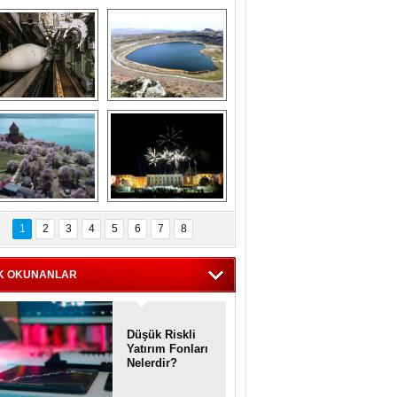
Askeri gemi 
Kapadokya'nın 
zarlığındaki terk 
'kalbi' Narlıgöl 
dilmiş gemilerin 
ilkbaharda bir başka 
etkileyici 
güzel
görüntüleri
iyaretçisiz kalan 
Haftanın 
Akdamar Adası 
fotoğrafları
1
2
3
4
5
6
7
8
dem çiçekleri ile 
örsel bir güzellik
K OKUNANLAR
Düşük Riskli
Yatırım Fonları
Nelerdir?