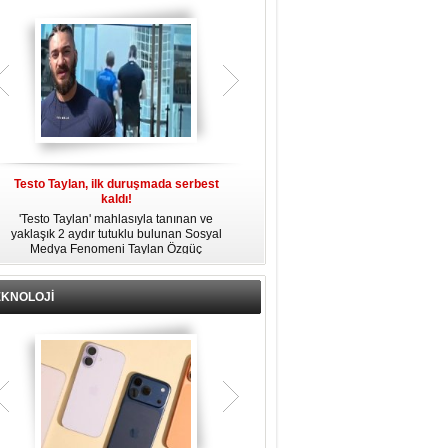
gözaltına alındı.
Testo Taylan, ilk duruşmada serbest
'Çay Tutuklusu’ Yusuf Güney, tahliye
kaldı!
edildi!
'Testo Taylan' mahlasıyla tanınan ve
Bir yayında 'Ayahuska' isimli çayı
yaklaşık 2 aydır tutuklu bulunan Sosyal
özendirdiği ifadeler kullandığı
s
Medya Fenomeni Taylan Özgüç
gerekçesiyle tutuklanan şarkıcı Yusuf
Danyıldız, çıktığı ilk duruşmada serbest
Güney, 'Ev Hapsi' şartıyla serbest
bırakıldı.
bırakıldı.
EKNOLOJİ