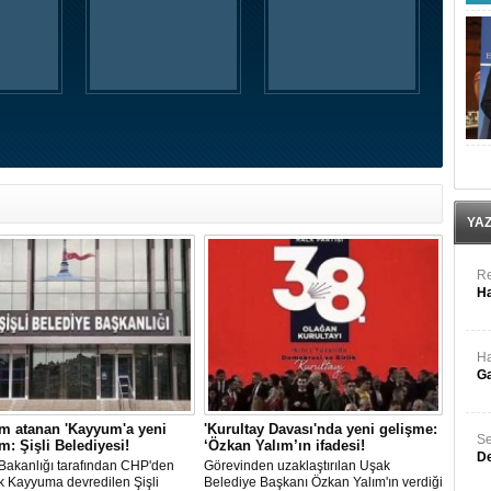
YA
Re
Ha
Ha
Ga
m atanan 'Kayyum'a yeni
'Kurultay Davası'nda yeni gelişme:
Se
: Şişli Belediyesi!
‘Özkan Yalım’ın ifadesi!
De
i Bakanlığı tarafından CHP'den
Görevinden uzaklaştırılan Uşak
k Kayyuma devredilen Şişli
Belediye Başkanı Özkan Yalım'ın verdiği