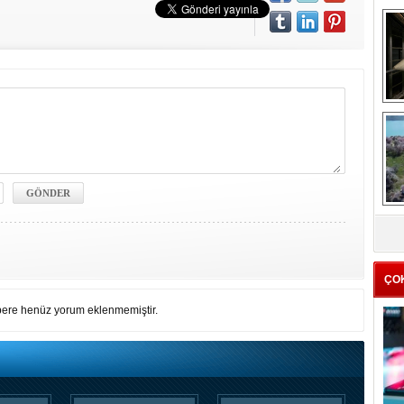
me
e
Z
ba
g
ÇO
ere henüz yorum eklenmemiştir.