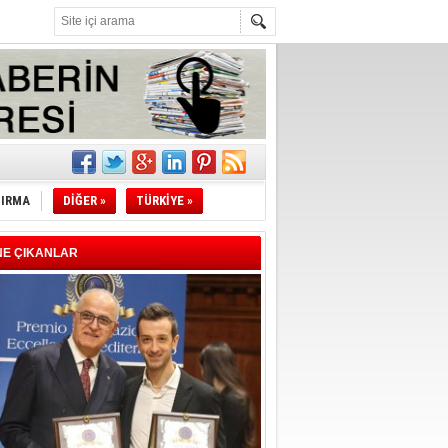
l
li
TIRMA
DİĞER »
TÜRKİYE »
sındaki
NE ÇIKANLAR
esi!
desi!