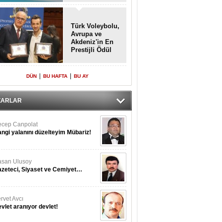
Türk Voleybolu,
Avrupa ve
Akdeniz'in En
Prestijli Ödül
Töreninde
Yeniden Onur
Konuğu
|
|
DÜN
BU HAFTA
BU AY
ZARLAR
cep Canpolat
ngi yalanını düzelteyim Mübariz!
san Ulusoy
zeteci, Siyaset ve Cemiyet…
rvet Avcı
vlet aranıyor devlet!