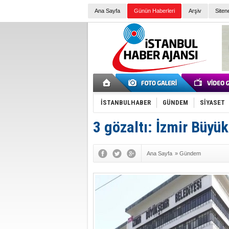
Ana Sayfa
Günün Haberleri
Arşiv
Siten
İSTANBULHABER
GÜNDEM
SİYASET
3 gözaltı: İzmir Büyü
Ana Sayfa
»
Gündem