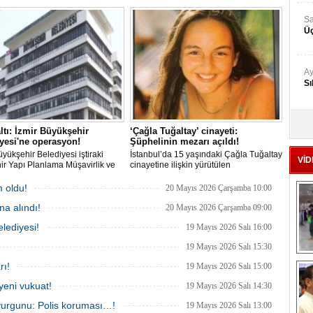
esinde bir hafta içinde 2. kez
son ek ifade 'Kurultay' davası dosyasına
 değişti.
girdi.
Sa
Üç
Ay
Sı
Ad
ltı: İzmir Büyükşehir
‘Çağla Tuğaltay’ cinayeti:
‘A
yesi'ne operasyon!
Şüphelinin mezarı açıldı!
üyükşehir Belediyesi iştiraki
İstanbul’da 15 yaşındaki Çağla Tuğaltay
VİD
r Yapı Planlama Müşavirlik ve
cinayetine ilişkin yürütülen
ji A.Ş.'ye yönelik 'İhaleye fesat
Soruşturmada dikkat çeken bir adım
Me
rma' operasyonu düzenlendi. 4
atıldı. Savcılığın verdiği 'Feth-i Kabir'
 oldu!
20 Mayıs 2026 Çarşamba 10:00
Te
den 3'ü; Jandarma ekipleri
kararı sonrası, olay yerinin yakınında
a alındı!
ca gözaltına alındı.
yaşayan bir kişinin mezarı açılarak DNA
20 Mayıs 2026 Çarşamba 09:00
örneği alındı.
lediyesi!
19 Mayıs 2026 Salı 16:00
El
En
19 Mayıs 2026 Salı 15:30
M
rı!
19 Mayıs 2026 Salı 15:00
Ba
yeni vukuat!
19 Mayıs 2026 Salı 14:30
Ka
vurgunu: Polis koruması…!
19 Mayıs 2026 Salı 13:00