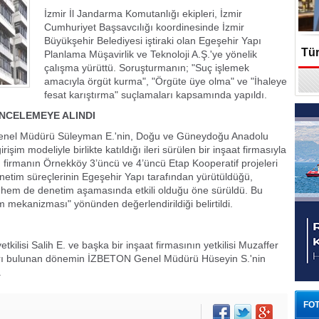
İzmir İl Jandarma Komutanlığı ekipleri, İzmir
Cumhuriyet Başsavcılığı koordinesinde İzmir
Büyükşehir Belediyesi iştiraki olan Egeşehir Yapı
Tür
Planlama Müşavirlik ve Teknoloji A.Ş.'ye yönelik
çalışma yürüttü. Soruşturmanın; "Suç işlemek
amacıyla örgüt kurma", "Örgüte üye olma" ve "İhaleye
En
fesat karıştırma" suçlamaları kapsamında yapıldı.
İNCELEMEYE ALINDI
enel Müdürü Süleyman E.'nin, Doğu ve Güneydoğu Anadolu
rişim modeliyle birlikte katıldığı ileri sürülen bir inşaat firmasıyla
usu firmanın Örnekköy 3’üncü ve 4’üncü Etap Kooperatif projeleri
netim süreçlerinin Egeşehir Yapı tarafından yürütüldüğü,
 hem de denetim aşamasında etkili olduğu öne sürüldü. Bu
m mekanizması" yönünden değerlendirildiği belirtildi.
kilisi Salih E. ve başka bir inşaat firmasının yetkilisi Muzaffer
ararı bulunan dönemin İZBETON Genel Müdürü Hüseyin S.'nin
.
FOT