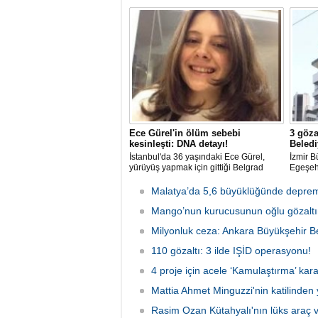
sorumluluğu yaşının; 12'den 10'a
Belediy
düşürülmesi planlanıyor.
Kayyum
Ece Gürel'in ölüm sebebi
3 göza
kesinleşti: DNA detayı!
Beledi
İstanbul'da 36 yaşındaki Ece Gürel,
İzmir B
yürüyüş yapmak için gittiği Belgrad
Egeşehi
Ormanı'nda 2 Mart 2025'te kayıplara
Teknolo
karıştı. 4 gün sonra sağ bulunan ancak
karıştı
Malatya’da 5,6 büyüklüğünde deprem
kaldırıldığı hastanede hayatını
şüpheli
kaybeden Ece'nin ölümüyle ilgili
Mango’nun kurucusunun oğlu gözaltın
tarafın
soruşturma tamamlanırken, dikkat
Milyonluk ceza: Ankara Büyükşehir Be
çeken detaylar yer aldı.
110 gözaltı: 3 ilde IŞİD operasyonu!
4 proje için acele ‘Kamulaştırma’ kara
Mattia Ahmet Minguzzi'nin katilinden 
Rasim Ozan Kütahyalı'nın lüks araç 