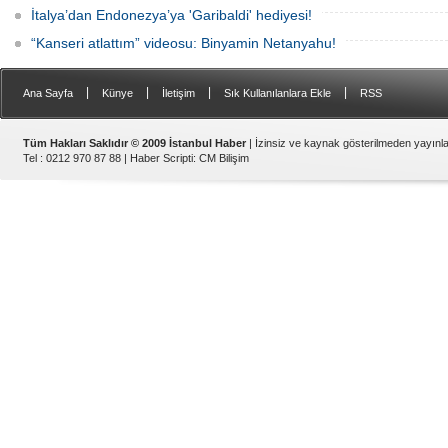
İtalya’dan Endonezya’ya 'Garibaldi' hediyesi!
“Kanseri atlattım” videosu: Binyamin Netanyahu!
|
|
|
|
Ana Sayfa
Künye
İletişim
Sık Kullanılanlara Ekle
RSS
Tüm Hakları Saklıdır © 2009 İstanbul Haber
| İzinsiz ve kaynak gösterilmeden yayın
Tel : 0212 970 87 88 |
Haber Scripti
:
CM Bilişim