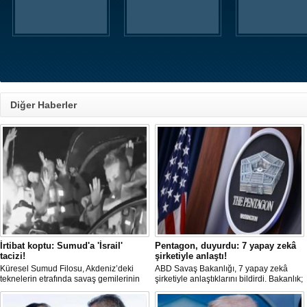
Diğer Haberler
İrtibat koptu: Sumud'a 'İsrail'
Pentagon, duyurdu: 7 yapay zekâ
tacizi!
şirketiyle anlaştı!
Küresel Sumud Filosu, Akdeniz’deki
ABD Savaş Bakanlığı, 7 yapay zekâ
teknelerin etrafında savaş gemilerinin
şirketiyle anlaştıklarını bildirdi. Bakanlık;
görüldüğünü ve İsrail ordusunun taciz
yapay zekâ teknolojisini bilgisayar
ettiği bir tekneyle irtibatlarının
ağlarında ve savaş alanında kullanmayı