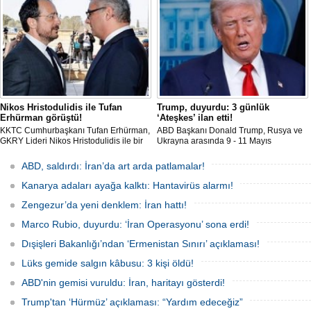
koptuğunu bildirdi.
hedefliyor
Nikos Hristodulidis ile Tufan
Trump, duyurdu: 3 günlük
Erhürman görüştü!
‘Ateşkes’ ilan etti!
KKTC Cumhurbaşkanı Tufan Erhürman,
ABD Başkanı Donald Trump, Rusya ve
GKRY Lideri Nikos Hristodulidis ile bir
Ukrayna arasında 9 - 11 Mayıs
araya geldi. Erhürman, "Toplantı yararlı,
tarihlerini kapsayan, 1000 esirin takas
verimli ve olumlu bir havada geçti" dedi.
edileceği 3 günlük bir 'Ateşkes' ilan
ABD, saldırdı: İran’da art arda patlamalar!
edildiğini duyurdu.
Kanarya adaları ayağa kalktı: Hantavirüs alarmı!
Zengezur’da yeni denklem: İran hattı!
Marco Rubio, duyurdu: ‘İran Operasyonu’ sona erdi!
Dışişleri Bakanlığı’ndan ‘Ermenistan Sınırı’ açıklaması!
Lüks gemide salgın kâbusu: 3 kişi öldü!
ABD'nin gemisi vuruldu: İran, haritayı gösterdi!
Trump'tan ‘Hürmüz’ açıklaması: “Yardım edeceğiz”