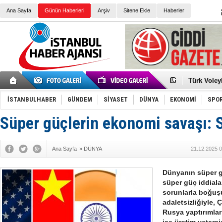
Ana Sayfa
Günün Haberleri
Arşiv
Sitene Ekle
Haberler
Elena Clem
Düşük Risk
Türk Voley
Töreninde
İkinci El M
Guguk kuş
İSTANBULHABER
GÜNDEM
SİYASET
DÜNYA
EKONOMİ
SPO
Sneaker Ay
Erkek Spor
Süper güçlerin ekonomi savaşı: 
Bakmalısın
Tommy Hilf
Yeri
Ceza sorum
Kayyum ata
Ana Sayfa
»
DÜNYA
21.12.2025 0
Ankara kuli
Kemal Kılı
Erdoğan: “
Dünyanın süper gü
'Kurultay D
süper güç iddiala
İtalyan Lis
sorunlarla boğuşu
adaletsizliğiyle,
Rusya yaptırımlar