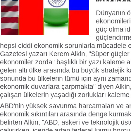
ise üretim yetersi
Dünyanın ö
ekonomileri 
güç olma idd
güçlendirme
hepsi ciddi ekonomik sorunlarla mücadele 
Gazetesi yazarı Kerem Alkin, "Süper güçler
ekonomiler zorda" başlıklı bir yazı kaleme 
gelen altı ülke arasında bu büyük stratejik
sonunda bu ülkelerin tümü için aynı zamand
ekonomik duvarlara çarpmakta" diyen Alkin
çalışan ülkelerin yaşadığı zorlukları kaleme 
ABD'nin yüksek savunma harcamaları ve art
ekonomik sıkıntıları arasında denge kurmak
belirten Alkin, "ABD, askeri ve teknolojik 
çalışırken, içeride artan federal kamu borcu 