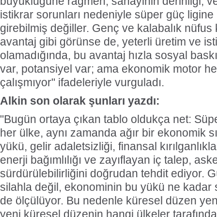
büyüklüğüne rağmen, sanayinin derinliği, ver
istikrar sorunları nedeniyle süper güç ligine
girebilmiş değiller. Genç ve kalabalık nüfus
avantaj gibi görünse de, yeterli üretim ve i
olamadığında, bu avantaj hızla sosyal bas
var, potansiyel var; ama ekonomik motor h
çalışmıyor" ifadeleriyle vurguladı.
Alkin son olarak şunları yazdı:
"Bugün ortaya çıkan tablo oldukça net: Süpe
her ülke, aynı zamanda ağır bir ekonomik s
yükü, gelir adaletsizliği, finansal kırılganlık
enerji bağımlılığı ve zayıflayan iç talep, ask
sürdürülebilirliğini doğrudan tehdit ediyor. 
silahla değil, ekonominin bu yükü ne kadar s
de ölçülüyor. Bu nedenle küresel düzen yeni
yeni küresel düzenin hangi ülkeler tarafınd