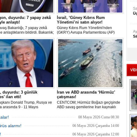
Sa
Üç
on, duyurdu: 7 yapay zekâ
İsrail, ‘Güney Kıbrıs Rum
yle anlaştı!
Yönetimi’ni satın alıyor!
vaş Bakanlığı, 7 yapay zekâ
Güney Kıbrıs Rum Yönetimi'nden
Ay
le anlaştıklarını bildirdi. Bakanlık;
(GKRY) Avrupa Parlamentosu (AP)
Sı
ekâ teknolojisini bilgisayar
Bağımsız Milletvekili Fidias
da ve savaş alanında kullanmayı
PanayotuPanayotu, "İsrail, GKRY'yi
yor
(Güney Kıbrıs Rum Yönetimini) satın
alıyor" uyarısı yaptı.
Ad
‘A
VİD
Me
Te
, duyurdu: 3 günlük
İran ve ABD arasında ‘Hürmüz’
s’ ilan etti!
çatışması!
El
şkanı Donald Trump, Rusya ve
CENTCOM; Hürmüz Boğazı geçişinde
En
 arasında 9 - 11 Mayıs
ABD savaş gemilerine İran kaynaklı
rini kapsayan, 1000 esirin takas
füze, İHA ve küçük tekne tehditlerinin
M
ği 3 günlük bir 'Ateşkes' ilan
engellendiğini açıkladı. Tehditlere
alar!
08 Mayıs 2026 Cuma 08:30
ini duyurdu.
karşılık verildiği, bazı İran askeri
Ba
irüs alarmı!
unsurlarının vurulduğu ve ABD
06 Mayıs 2026 Çarşamba 14:00
Ka
gemilerinin zarar görmediği bildirildi.
!
06 Mayıs 2026 Çarşamba 12:00