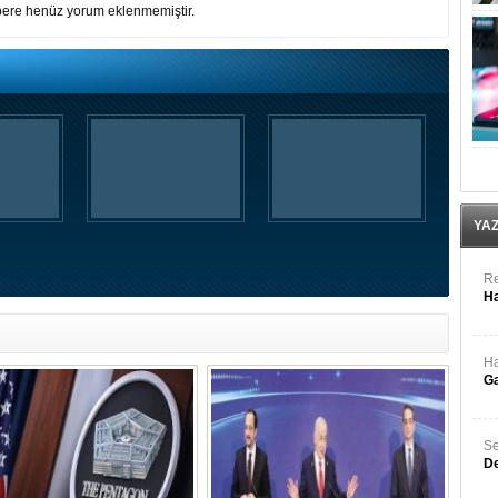
ere henüz yorum eklenmemiştir.
YA
Re
Ha
Ha
Ga
Se
De