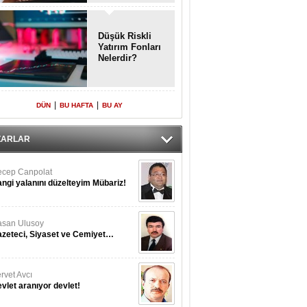
Enkaz!
Düşük Riskli
Yatırım Fonları
Nelerdir?
|
|
DÜN
BU HAFTA
BU AY
ZARLAR
cep Canpolat
ngi yalanını düzelteyim Mübariz!
san Ulusoy
zeteci, Siyaset ve Cemiyet…
rvet Avcı
vlet aranıyor devlet!