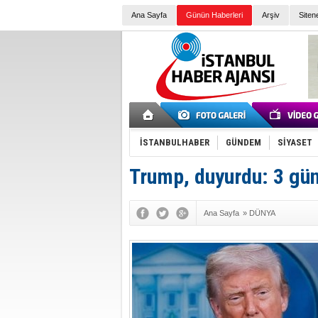
Ana Sayfa
Günün Haberleri
Arşiv
Siten
İSTANBULHABER
GÜNDEM
SİYASET
Trump, duyurdu: 3 günl
Ana Sayfa
»
DÜNYA