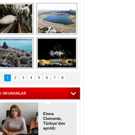
Askeri gemi 
Kapadokya'nın 
zarlığındaki terk 
'kalbi' Narlıgöl 
dilmiş gemilerin 
ilkbaharda bir başka 
etkileyici 
güzel
görüntüleri
iyaretçisiz kalan 
Haftanın 
Akdamar Adası 
fotoğrafları
1
2
3
4
5
6
7
8
dem çiçekleri ile 
örsel bir güzellik
K OKUNANLAR
Elena
Clemente,
Türkiye’den
ayrıldı:
Diplomatik