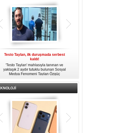
gözaltına alındı.
Testo Taylan, ilk duruşmada serbest
'Çay Tutuklusu’ Yusuf Güney, tahliye
kaldı!
edildi!
'Testo Taylan' mahlasıyla tanınan ve
Bir yayında 'Ayahuska' isimli çayı
yaklaşık 2 aydır tutuklu bulunan Sosyal
özendirdiği ifadeler kullandığı
s
Medya Fenomeni Taylan Özgüç
gerekçesiyle tutuklanan şarkıcı Yusuf
Danyıldız, çıktığı ilk duruşmada serbest
Güney, 'Ev Hapsi' şartıyla serbest
bırakıldı.
bırakıldı.
EKNOLOJİ