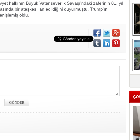
t halkının Büyük Vatanseverlik Savaşı'ndaki zaferinin 81. yıl
asında bir ateşkes ilan edildiğini duyurmuştu. Trump'ın
enişlemiş oldu.
me
e
Z
ba
g
ÇO