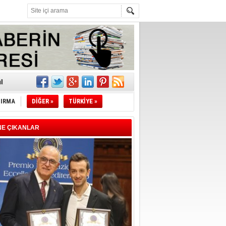
z!
l
TIRMA
DİĞER »
TÜRKİYE »
li
sındaki
NE ÇIKANLAR
esi!
desi!