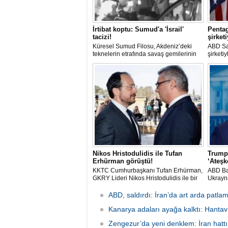
İrtibat koptu: Sumud'a 'İsrail'
Pentag
tacizi!
şirketi
Küresel Sumud Filosu, Akdeniz’deki
ABD Sa
teknelerin etrafında savaş gemilerinin
şirketiy
görüldüğünü ve İsrail ordusunun taciz
yapay z
ettiği bir tekneyle irtibatlarının
ağların
koptuğunu bildirdi.
hedefli
Nikos Hristodulidis ile Tufan
Trump
Erhürman görüştü!
‘Ateşke
KKTC Cumhurbaşkanı Tufan Erhürman,
ABD Ba
GKRY Lideri Nikos Hristodulidis ile bir
Ukrayna
araya geldi. Erhürman, "Toplantı yararlı,
tarihle
verimli ve olumlu bir havada geçti" dedi.
edilece
ABD, saldırdı: İran’da art arda patlam
edildiğ
Kanarya adaları ayağa kalktı: Hantav
Zengezur’da yeni denklem: İran hattı