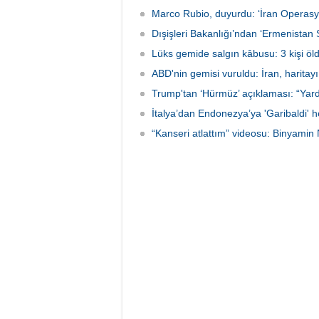
Marco Rubio, duyurdu: ‘İran Operasy
Dışişleri Bakanlığı’ndan ‘Ermenistan S
Lüks gemide salgın kâbusu: 3 kişi öl
ABD'nin gemisi vuruldu: İran, haritayı
Trump'tan ‘Hürmüz’ açıklaması: “Yar
İtalya’dan Endonezya’ya 'Garibaldi' h
“Kanseri atlattım” videosu: Binyamin