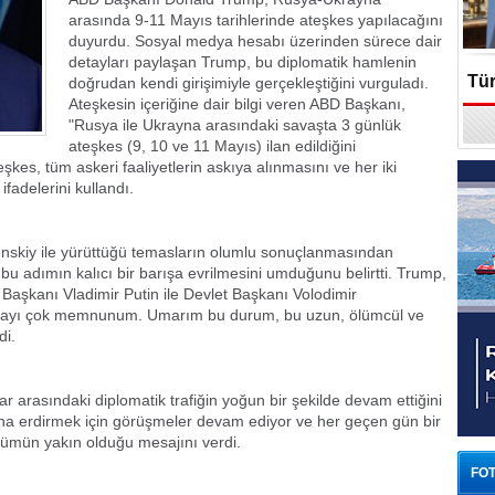
arasında 9-11 Mayıs tarihlerinde ateşkes yapılacağını
duyurdu. Sosyal medya hesabı üzerinden sürece dair
detayları paylaşan Trump, bu diplomatik hamlenin
Tür
doğrudan kendi girişimiyle gerçekleştiğini vurguladı.
Ateşkesin içeriğine dair bilgi veren ABD Başkanı,
"Rusya ile Ukrayna arasındaki savaşta 3 günlük
En
ateşkes (9, 10 ve 11 Mayıs) ilan edildiğini
s, tüm askeri faaliyetlerin askıya alınmasını ve her iki
ifadelerini kullandı.
nskiy ile yürüttüğü temasların olumlu sonuçlanmasından
u adımın kalıcı bir barışa evrilmesini umduğunu belirtti. Trump,
 Başkanı Vladimir Putin ile Devlet Başkanı Volodimir
dolayı çok memnunum. Umarım bu durum, bu uzun, ölümcül ve
di.
r arasındaki diplomatik trafiğin yoğun bir şekilde devam ettiğini
a erdirmek için görüşmeler devam ediyor ve her geçen gün bir
ümün yakın olduğu mesajını verdi.
FOT