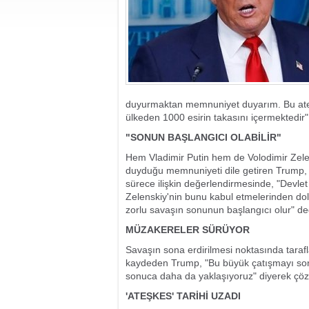
duyurmaktan memnuniyet duyarım. Bu ateşke
ülkeden 1000 esirin takasını içermektedir" 
"SONUN BAŞLANGICI OLABİLİR"
Hem Vladimir Putin hem de Volodimir Zele
duyduğu memnuniyeti dile getiren Trump, b
sürece ilişkin değerlendirmesinde, "Devlet
Zelenskiy'nin bunu kabul etmelerinden 
zorlu savaşın sonunun başlangıcı olur" de
MÜZAKERELER SÜRÜYOR
Savaşın sona erdirilmesi noktasında tarafla
kaydeden Trump, "Bu büyük çatışmayı son
sonuca daha da yaklaşıyoruz" diyerek çöz
'ATEŞKES' TARİHİ UZADI