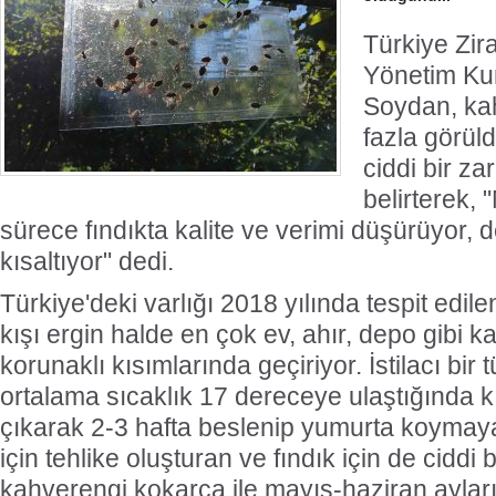
Türkiye Zira
Yönetim Kur
Soydan, ka
fazla görüld
ciddi bir za
belirterek,
sürece fındıkta kalite ve verimi düşürüyor,
kısaltıyor" dedi.
Türkiye'deki varlığı 2018 yılında tespit edi
kışı ergin halde en çok ev, ahır, depo gibi k
korunaklı kısımlarında geçiriyor. İstilacı bir 
ortalama sıcaklık 17 dereceye ulaştığında k
çıkarak 2-3 hafta beslenip yumurta koymaya
için tehlike oluşturan ve fındık için de ciddi b
kahverengi kokarca ile mayıs-haziran ayla