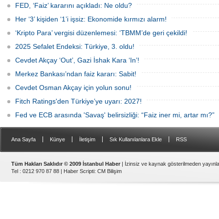
132 şirketin halka arz için sırada
FED, ‘Faiz’ kararını açıkladı: Ne oldu?
olduğu, finansmana erişimde zorlanan
firmaların borsaya yöneliminin
Her ‘3’ kişiden ‘1’i işsiz: Ekonomide kırmızı alarm!
sürebileceği belirtiliyor.
‘Kripto Para’ vergisi düzenlemesi: ‘TBMM’de geri çekildi!
2025 Sefalet Endeksi: Türkiye, 3. oldu!
Cevdet Akçay ‘Out’, Gazi İshak Kara ‘In’!
Merkez Bankası’ndan faiz kararı: Sabit!
Cevdet Osman Akçay için yolun sonu!
Fitch Ratings'den Türkiye’ye uyarı: 2027!
Fed ve ECB arasında 'Savaş' belirsizliği: “Faiz iner mi, artar mı?”
|
|
|
|
Ana Sayfa
Künye
İletişim
Sık Kullanılanlara Ekle
RSS
Tüm Hakları Saklıdır © 2009 İstanbul Haber
| İzinsiz ve kaynak gösterilmeden yayın
Tel : 0212 970 87 88 |
Haber Scripti
:
CM Bilişim