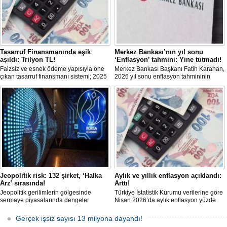
Tasarruf Finansmanında eşik
Merkez Bankası’nın yıl sonu
aşıldı: Trilyon TL!
‘Enflasyon’ tahmini: Yine tutmadı!
Faizsiz ve esnek ödeme yapısıyla öne
Merkez Bankası Başkanı Fatih Karahan,
çıkan tasarruf finansmanı sistemi; 2025
2026 yıl sonu enflasyon tahmininin
itibariyle trilyon TL’yi aşan işlem
yüzde 16'dan yüzde 24'e yükseltildiğini
hacmine ulaşarak ana akım bir finansal
bildirdi. Karahan ayrıca birçok
modele dönüştü. Dar ve orta gelirli
ekonomide büyüme öngörülerinin aşağı
kesime; ev ve araç sahibi olma yolunda
yönde güncellendiğinin görüldüğünü
güçlü bir alternatif sunuyor.
söyledi.
Jeopolitik risk: 132 şirket, ‘Halka
Aylık ve yıllık enflasyon açıklandı:
Arz’ sırasında!
Arttı!
Jeopolitik gerilimlerin gölgesinde
Türkiye İstatistik Kurumu verilerine göre
sermaye piyasalarında dengeler
Nisan 2026’da aylık enflasyon yüzde
değişirken, TSPB Başkanı Karagöz
4,18, yıllık enflasyon ise yüzde 32,37
halka arz cephesine dikkat çekti.
oldu. Açıklanan rakamlar; piyasa
Gerçek işsiz sayısı 13 milyona dayandı!
2026’da artan belirsizliklere rağmen
beklentilerinin üzerinde gerçekleşti.