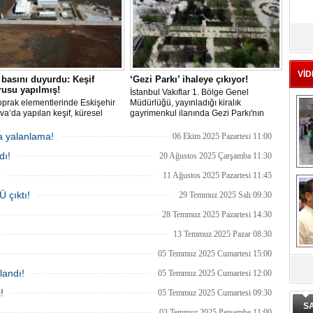
Ad
‘A
VİD
basını duyurdu: Keşif
‘Gezi Parkı’ ihaleye çıkıyor!
usu yapılmış!
Me
İstanbul Vakıflar 1. Bölge Genel
Te
oprak elementlerinde Eskişehir
Müdürlüğü, yayınladığı kiralık
va’da yapılan keşif, küresel
gayrimenkul ilanında Gezi Parkı'nın
rda yer almazken, iktidardan
işletmesi için 28 Ekim'de ihaleye
r hamle geldi.
çıkılacağını belirtti. Aylık muhammen
a yalanlama!
06 Ekim 2025 Pazartesi 11:00
El
bedelin 600 bin TL olduğu ihaleyi
En
dı!
kazanan firma, 30 bin metrekarelik
20 Ağustos 2025 Çarşamba 11:30
alanın 3 yıllık kullanım hakkını elde
M
11 Ağustos 2025 Pazartesi 11:45
edecek.
 çıktı!
29 Temmuz 2025 Salı 09:30
Ba
Ka
28 Temmuz 2025 Pazartesi 14:30
13 Temmuz 2025 Pazar 08:30
05 Temmuz 2025 Cumartesi 15:00
landı!
05 Temmuz 2025 Cumartesi 12:00
De
ge
!
05 Temmuz 2025 Cumartesi 09:30
S
03 Temmuz 2025 Perşembe 11:00