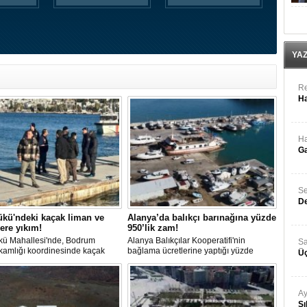
YA
Re
Ha
Ha
Ga
Se
De
kü'ndeki kaçak liman ve
Alanya’da balıkçı barınağına yüzde
lere yıkım!
950’lik zam!
kü Mahallesi'nde, Bodrum
Alanya Balıkçılar Kooperatifi'nin
Sa
amlığı koordinesinde kaçak
bağlama ücretlerine yaptığı yüzde
Üç
e iskelelere yönelik yıkım
950'lik fahiş zam ve KDV uygulaması,
sı başlatıldı.
bölgedeki tekne sahiplerini isyan ettirdi.
Ay
Sı