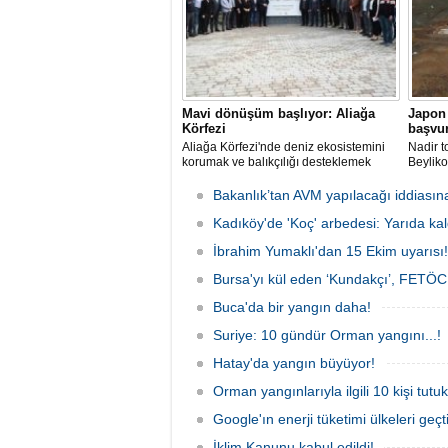
Mavi dönüşüm başlıyor: Aliağa
Japon 
Körfezi
başvur
Aliağa Körfezi'nde deniz ekosistemini
Nadir t
korumak ve balıkçılığı desteklemek
Beyliko
amacıyla 'Mavi Dönüşüm' tanıtıldı.
raporla
yeni bi
Bakanlık’tan AVM yapılacağı iddiasın
Kadıköy'de 'Koç' arbedesi: Yarıda kal
İbrahim Yumaklı'dan 15 Ekim uyarısı!
Bursa'yı kül eden ‘Kundakçı’, FETÖCÜ
Buca'da bir yangın daha!
Suriye: 10 gündür Orman yangını...!
Hatay'da yangın büyüyor!
Orman yangınlarıyla ilgili 10 kişi tutuk
Google'ın enerji tüketimi ülkeleri geçti
İklim Kanunu kabul edildi!