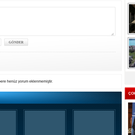
me
e
Z
ba
ere henüz yorum eklenmemiştir.
g
ÇO