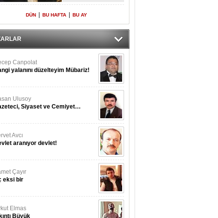
Yeniden Onur
Konuğu
|
|
DÜN
BU HAFTA
BU AY
ZARLAR
cep Canpolat
ngi yalanını düzelteyim Mübariz!
san Ulusoy
zeteci, Siyaset ve Cemiyet…
rvet Avcı
vlet aranıyor devlet!
met Çayır
 eksi bir
kut Elmas
kıntı Büyük