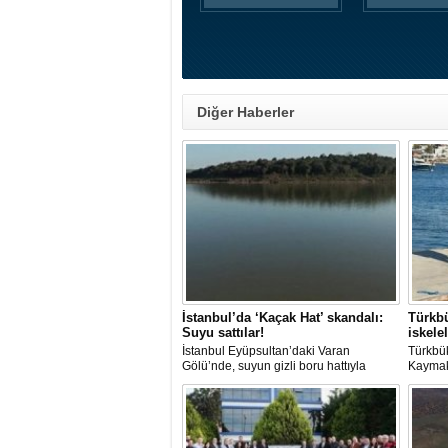
Diğer Haberler
İstanbul’da ‘Kaçak Hat’ skandalı:
Türkbü
Suyu sattılar!
iskele
İstanbul Eyüpsultan’daki Varan
Türkbü
Gölü’nde, suyun gizli boru hattıyla
Kaymak
çekilip tankerlere aktarıldığı öne
liman v
sürüldü. Hattın izini süren vatandaşlar,
çalışma
yaklaşık 3 kilometrelik kaçak düzenek
kurulduğunu iddia etti.