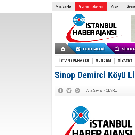
Ana Sayfa
Günün Haberleri
Arşiv
Siten
İSTANBULHABER
GÜNDEM
SİYASET
Sinop Demirci Köyü L
Ana Sayfa
»
ÇEVRE