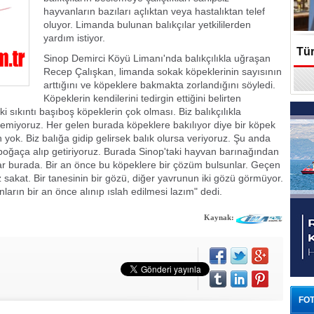
hayvanların bazıları açlıktan veya hastalıktan telef
oluyor. Limanda bulunan balıkçılar yetkililerden
yardım istiyor.
Tür
Sinop Demirci Köyü Limanı'nda balıkçılıkla uğraşan
Recep Çalışkan, limanda sokak köpeklerinin sayısının
En
arttığını ve köpeklere bakmakta zorlandığını söyledi.
Köpeklerin kendilerini tedirgin ettiğini belirten
 sıkıntı başıboş köpeklerin çok olması. Biz balıkçılıkla
emiyoruz. Her gelen burada köpeklere bakılıyor diye bir köpek
 yok. Biz balığa gidip gelirsek balık olursa veriyoruz. Şu anda
poğaça alıp getiriyoruz. Burada Sinop'taki hayvan barınağından
ar burada. Bir an önce bu köpeklere bir çözüm bulsunlar. Geçen
z sakat. Bir tanesinin bir gözü, diğer yavrunun iki gözü görmüyor.
ların bir an önce alınıp ıslah edilmesi lazım" dedi.
Kaynak:
FOT