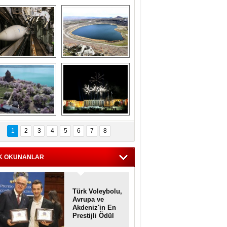
Askeri gemi 
Kapadokya'nın 
zarlığındaki terk 
'kalbi' Narlıgöl 
dilmiş gemilerin 
ilkbaharda bir başka 
etkileyici 
güzel
görüntüleri
iyaretçisiz kalan 
Haftanın 
Akdamar Adası 
fotoğrafları
1
2
3
4
5
6
7
8
dem çiçekleri ile 
örsel bir güzellik
K OKUNANLAR
Türk Voleybolu,
Avrupa ve
Akdeniz'in En
Prestijli Ödül
Töreninde