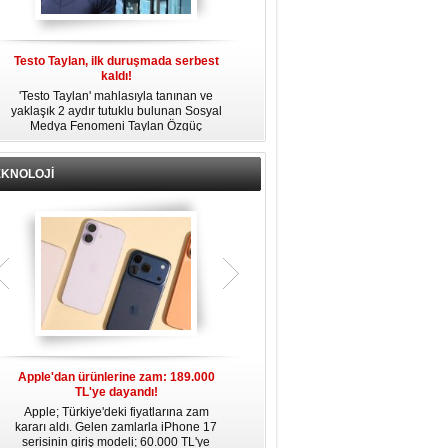
Testo Taylan, ilk duruşmada serbest
'Çay Tutuklusu’ Yusuf Güney, tahliye
kaldı!
edildi!
'Testo Taylan' mahlasıyla tanınan ve
Bir yayında 'Ayahuska' isimli çayı
yaklaşık 2 aydır tutuklu bulunan Sosyal
özendirdiği ifadeler kullandığı
s
Medya Fenomeni Taylan Özgüç
gerekçesiyle tutuklanan şarkıcı Yusuf
Danyıldız, çıktığı ilk duruşmada serbest
Güney, 'Ev Hapsi' şartıyla serbest
bırakıldı.
bırakıldı.
EKNOLOJİ
Apple'dan ürünlerine zam: 189.000
Apple’da yeni dönem: Tim Cook
TL'ye dayandı!
gidiyor, kim geliyor?
Apple; Türkiye'deki fiyatlarına zam
Apple, 2011 yılından bu yana şirketin
kararı aldı. Gelen zamlarla iPhone 17
başında bulunan CEO Tim Cook’un
serisinin giriş modeli; 60.000 TL'ye
görevinden ayrılacağını duyurdu.