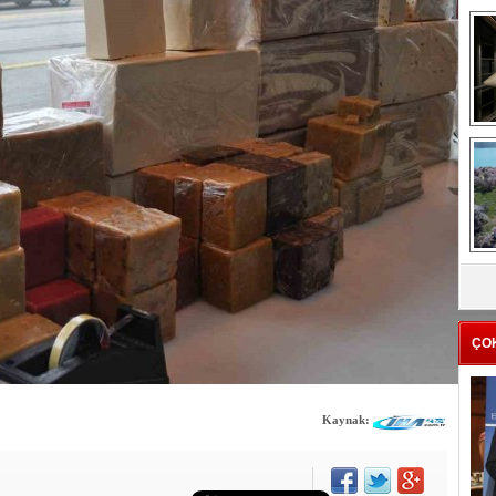
me
e
Z
ba
g
ÇO
Kaynak: