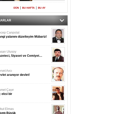
Yeniden Onur
Konuğu
|
|
DÜN
BU HAFTA
BU AY
ZARLAR
cep Canpolat
ngi yalanını düzelteyim Mübariz!
san Ulusoy
zeteci, Siyaset ve Cemiyet…
rvet Avcı
vlet aranıyor devlet!
met Çayır
 eksi bir
kut Elmas
kıntı Büyük