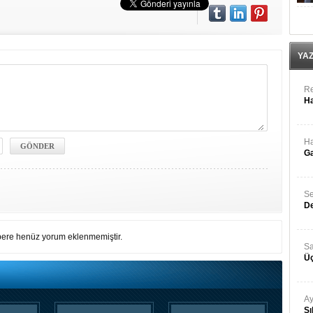
YA
Re
Ha
Ha
Ga
Se
De
ere henüz yorum eklenmemiştir.
Sa
Üç
Ay
Sı