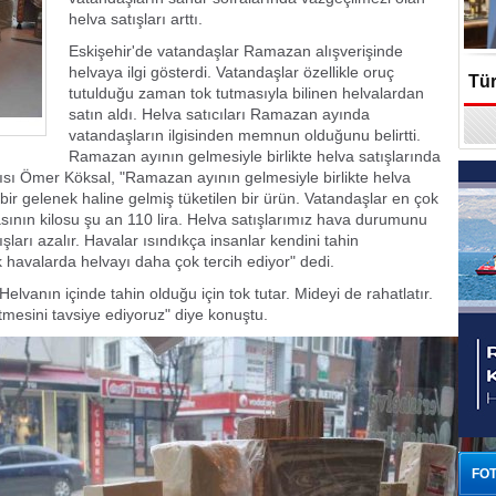
helva satışları arttı.
Eskişehir'de vatandaşlar Ramazan alışverişinde
helvaya ilgi gösterdi. Vatandaşlar özellikle oruç
Tür
tutulduğu zaman tok tutmasıyla bilinen helvalardan
satın aldı. Helva satıcıları Ramazan ayında
En
vatandaşların ilgisinden memnun olduğunu belirtti.
Ramazan ayının gelmesiyle birlikte helva satışlarında
cısı Ömer Köksal, "Ramazan ayının gelmesiyle birlikte helva
bir gelenek haline gelmiş tüketilen bir ürün. Vatandaşlar en çok
asının kilosu şu an 110 lira. Helva satışlarımız hava durumunu
şları azalır. Havalar ısındıkça insanlar kendini tahin
 havalarda helvayı daha çok tercih ediyor" dedi.
lvanın içinde tahin olduğu için tok tutar. Mideyi de rahatlatır.
esini tavsiye ediyoruz" diye konuştu.
FOT