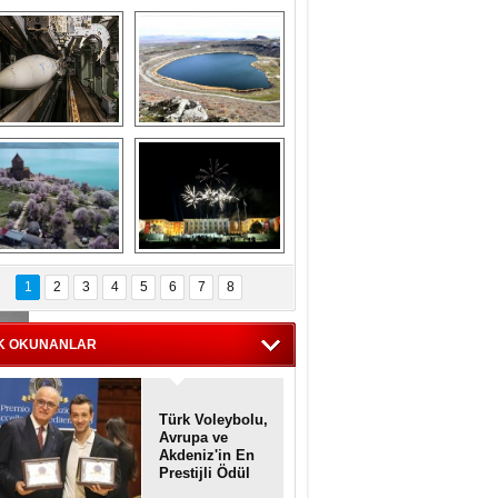
Askeri gemi 
Kapadokya'nın 
zarlığındaki terk 
'kalbi' Narlıgöl 
dilmiş gemilerin 
ilkbaharda bir başka 
etkileyici 
güzel
görüntüleri
iyaretçisiz kalan 
Haftanın 
Akdamar Adası 
fotoğrafları
1
2
3
4
5
6
7
8
dem çiçekleri ile 
örsel bir güzellik
K OKUNANLAR
Türk Voleybolu,
Avrupa ve
Akdeniz'in En
Prestijli Ödül
Töreninde