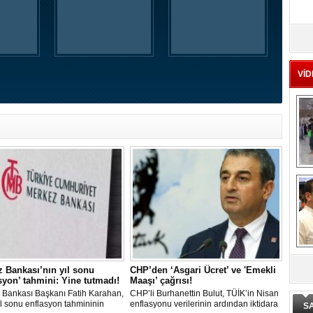
Ad
‘A
VİD
Me
Te
El
En
M
Ba
Ka
 Bankası’nın yıl sonu
CHP’den ‘Asgari Ücret’ ve 'Emekli
De
syon’ tahmini: Yine tutmadı!
Maaşı’ çağrısı!
ge
 Bankası Başkanı Fatih Karahan,
CHP’li Burhanettin Bulut, TÜİK’in Nisan
l sonu enflasyon tahmininin
enflasyonu verilerinin ardından iktidara
S