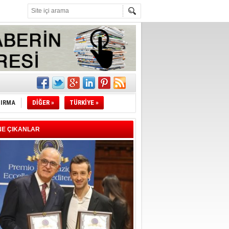
l
li
TIRMA
DİĞER »
TÜRKİYE »
sındaki
esi!
NE ÇIKANLAR
desi!