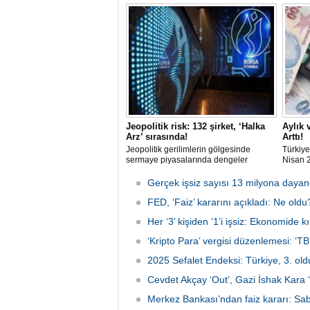
itibariyle trilyon TL’yi aşan işlem
yüzde 1
hacmine ulaşarak ana akım bir finansal
bildird
modele dönüştü. Dar ve orta gelirli
ekonom
kesime; ev ve araç sahibi olma yolunda
yönde 
güçlü bir alternatif sunuyor.
söyledi
Jeopolitik risk: 132 şirket, ‘Halka
Aylık 
Arz’ sırasında!
Arttı!
Jeopolitik gerilimlerin gölgesinde
Türkiye
sermaye piyasalarında dengeler
Nisan 2
değişirken, TSPB Başkanı Karagöz
4,18, y
halka arz cephesine dikkat çekti.
oldu. A
Gerçek işsiz sayısı 13 milyona dayan
2026’da artan belirsizliklere rağmen
beklent
132 şirketin halka arz için sırada
FED, ‘Faiz’ kararını açıkladı: Ne oldu
olduğu, finansmana erişimde zorlanan
Her ‘3’ kişiden ‘1’i işsiz: Ekonomide k
firmaların borsaya yöneliminin
sürebileceği belirtiliyor.
‘Kripto Para’ vergisi düzenlemesi: ‘TB
2025 Sefalet Endeksi: Türkiye, 3. old
Cevdet Akçay ‘Out’, Gazi İshak Kara ‘
Merkez Bankası’ndan faiz kararı: Sab