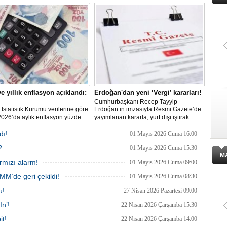
6'dan yüzde 24'e yükseltildiğini
'Asgari Ücret' ve 'Emekli Maaşı' çağrısı
i. Karahan ayrıca birçok
yaptı. Bulut; hayat pahalılığı karşısında
ide büyüme öngörülerinin aşağı
mevcut gelirlerle geçinmenin mümkün
güncellendiğinin görüldüğünü
olmadığını belirtti.
.
ve yıllık enflasyon açıklandı:
Erdoğan'dan yeni ‘Vergi’ kararları!
Cumhurbaşkanı Recep Tayyip
 İstatistik Kurumu verilerine göre
Erdoğan’ın imzasıyla Resmi Gazete’de
026’da aylık enflasyon yüzde
yayımlanan kararla, yurt dışı iştirak
ıllık enflasyon ise yüzde 32,37
kazançları ve hizmet ihracatına ilişkin
çıklanan rakamlar; piyasa
gelir ve kurumlar vergisi avantajlarında
dı!
01 Mayıs 2026 Cuma 16:00
ilerinin üzerinde gerçekleşti.
yeni oranlar belirlendi.
?
01 Mayıs 2026 Cuma 15:30
M
ırmızı alarm!
01 Mayıs 2026 Cuma 09:00
MM’de geri çekildi!
01 Mayıs 2026 Cuma 08:30
u!
27 Nisan 2026 Pazartesi 09:00
In’!
22 Nisan 2026 Çarşamba 15:30
it!
22 Nisan 2026 Çarşamba 14:00