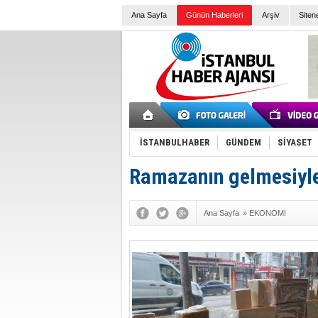
Ana Sayfa
Günün Haberleri
Arşiv
Siten
İSTANBULHABER
GÜNDEM
SİYASET
Ramazanın gelmesiyle 
Ana Sayfa
»
EKONOMİ