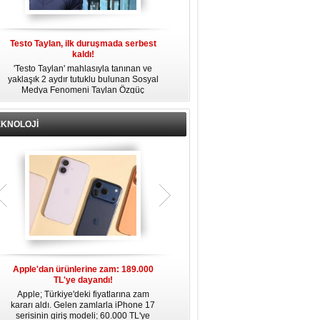
Testo Taylan, ilk duruşmada serbest
'Çay Tutuklusu’ Yusuf Güney, tahliye
kaldı!
edildi!
'Testo Taylan' mahlasıyla tanınan ve
Bir yayında 'Ayahuska' isimli çayı
yaklaşık 2 aydır tutuklu bulunan Sosyal
özendirdiği ifadeler kullandığı
s
Medya Fenomeni Taylan Özgüç
gerekçesiyle tutuklanan şarkıcı Yusuf
Danyıldız, çıktığı ilk duruşmada serbest
Güney, 'Ev Hapsi' şartıyla serbest
bırakıldı.
bırakıldı.
EKNOLOJİ
Apple'dan ürünlerine zam: 189.000
Apple’da yeni dönem: Tim Cook
TL'ye dayandı!
gidiyor, kim geliyor?
Apple; Türkiye'deki fiyatlarına zam
Apple, 2011 yılından bu yana şirketin
kararı aldı. Gelen zamlarla iPhone 17
başında bulunan CEO Tim Cook’un
serisinin giriş modeli; 60.000 TL'ye
görevinden ayrılacağını duyurdu.