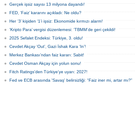
halka arz cephesine dikkat çekti.
oldu. Açıklanan rakamlar; piyasa
Gerçek işsiz sayısı 13 milyona dayandı!
2026’da artan belirsizliklere rağmen
beklentilerinin üzerinde gerçekleşti.
132 şirketin halka arz için sırada
FED, ‘Faiz’ kararını açıkladı: Ne oldu?
olduğu, finansmana erişimde zorlanan
firmaların borsaya yöneliminin
Her ‘3’ kişiden ‘1’i işsiz: Ekonomide kırmızı alarm!
sürebileceği belirtiliyor.
‘Kripto Para’ vergisi düzenlemesi: ‘TBMM’de geri çekildi!
2025 Sefalet Endeksi: Türkiye, 3. oldu!
Cevdet Akçay ‘Out’, Gazi İshak Kara ‘In’!
Merkez Bankası’ndan faiz kararı: Sabit!
Cevdet Osman Akçay için yolun sonu!
Fitch Ratings'den Türkiye’ye uyarı: 2027!
Fed ve ECB arasında 'Savaş' belirsizliği: “Faiz iner mi, artar mı?”