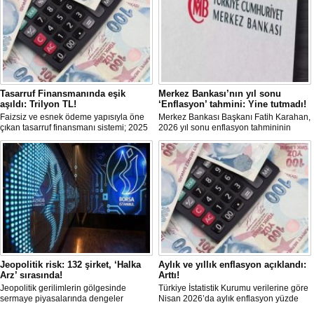
Tasarruf Finansmanında eşik
Merkez Bankası’nın yıl sonu
aşıldı: Trilyon TL!
‘Enflasyon’ tahmini: Yine tutmadı!
Faizsiz ve esnek ödeme yapısıyla öne
Merkez Bankası Başkanı Fatih Karahan,
çıkan tasarruf finansmanı sistemi; 2025
2026 yıl sonu enflasyon tahmininin
itibariyle trilyon TL’yi aşan işlem
yüzde 16'dan yüzde 24'e yükseltildiğini
hacmine ulaşarak ana akım bir finansal
bildirdi. Karahan ayrıca birçok
modele dönüştü. Dar ve orta gelirli
ekonomide büyüme öngörülerinin aşağı
kesime; ev ve araç sahibi olma yolunda
yönde güncellendiğinin görüldüğünü
güçlü bir alternatif sunuyor.
söyledi.
Jeopolitik risk: 132 şirket, ‘Halka
Aylık ve yıllık enflasyon açıklandı:
Arz’ sırasında!
Arttı!
Jeopolitik gerilimlerin gölgesinde
Türkiye İstatistik Kurumu verilerine göre
sermaye piyasalarında dengeler
Nisan 2026’da aylık enflasyon yüzde
değişirken, TSPB Başkanı Karagöz
4,18, yıllık enflasyon ise yüzde 32,37