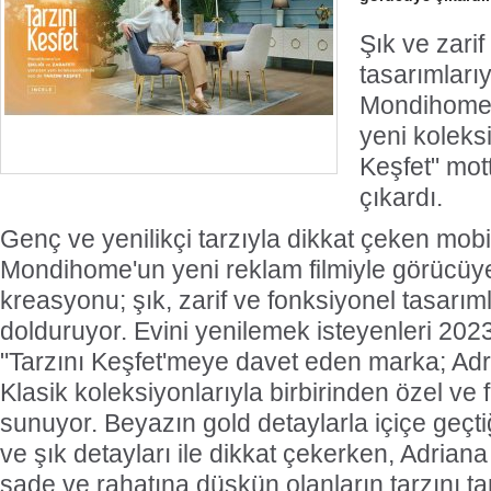
Şık ve zarif
tasarımları
Mondihome, 
yeni koleks
Keşfet" mot
çıkardı.
Genç ve yenilikçi tarzıyla dikkat çeken mob
Mondihome'un yeni reklam filmiyle görücüye
kreasyonu; şık, zarif ve fonksiyonel tasarıml
dolduruyor. Evini yenilemek isteyenleri 2023 
"Tarzını Keşfet'meye davet eden marka; Adr
Klasik koleksiyonlarıyla birbirinden özel ve 
sunuyor. Beyazın gold detaylarla içiçe geçtiğ
ve şık detayları ile dikkat çekerken, Adriana
sade ve rahatına düşkün olanların tarzını 