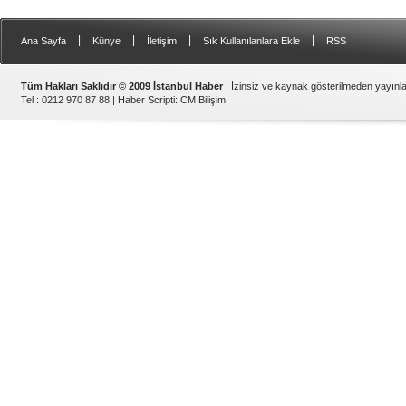
|
|
|
|
Ana Sayfa
Künye
İletişim
Sık Kullanılanlara Ekle
RSS
Tüm Hakları Saklıdır © 2009 İstanbul Haber
| İzinsiz ve kaynak gösterilmeden yayın
Tel : 0212 970 87 88 |
Haber Scripti
:
CM Bilişim