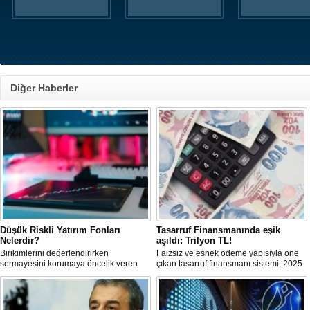
Diğer Haberler
Düşük Riskli Yatırım Fonları
Tasarruf Finansmanında eşik
Nelerdir?
aşıldı: Trilyon TL!
Birikimlerini değerlendirirken
Faizsiz ve esnek ödeme yapısıyla öne
sermayesini korumaya öncelik veren
çıkan tasarruf finansmanı sistemi; 2025
yatırımcılar için düşük riskli fonlar
itibariyle trilyon TL’yi aşan işlem
önemli bir alternatif sunar.
hacmine ulaşarak ana akım bir finansal
modele dönüştü. Dar ve orta gelirli
kesime; ev ve araç sahibi olma yolunda