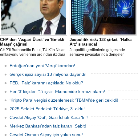
güçlü bir alternatif sunuyor.
CHP’den ‘Asgari Ücret’ ve 'Emekli
Jeopolitik risk: 132 şirket, ‘Halka
Maaşı’ çağrısı!
Arz’ sırasında!
CHP’li Burhanettin Bulut, TÜİK’in Nisan
Jeopolitik gerilimlerin gölgesinde
enflasyonu verilerinin ardından iktidara
sermaye piyasalarında dengeler
'Asgari Ücret' ve 'Emekli Maaşı' çağrısı
değişirken, TSPB Başkanı Karagöz
yaptı. Bulut; hayat pahalılığı karşısında
halka arz cephesine dikkat çekti.
Erdoğan'dan yeni ‘Vergi’ kararları!
mevcut gelirlerle geçinmenin mümkün
2026’da artan belirsizliklere rağmen
olmadığını belirtti.
132 şirketin halka arz için sırada
Gerçek işsiz sayısı 13 milyona dayandı!
olduğu, finansmana erişimde zorlanan
firmaların borsaya yöneliminin
FED, ‘Faiz’ kararını açıkladı: Ne oldu?
sürebileceği belirtiliyor.
Her ‘3’ kişiden ‘1’i işsiz: Ekonomide kırmızı alarm!
‘Kripto Para’ vergisi düzenlemesi: ‘TBMM’de geri çekildi!
2025 Sefalet Endeksi: Türkiye, 3. oldu!
Cevdet Akçay ‘Out’, Gazi İshak Kara ‘In’!
Merkez Bankası’ndan faiz kararı: Sabit!
Cevdet Osman Akçay için yolun sonu!