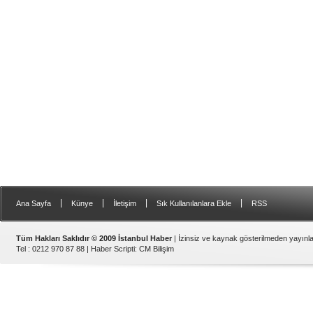
|
|
|
|
Ana Sayfa
Künye
İletişim
Sık Kullanılanlara Ekle
RSS
Tüm Hakları Saklıdır © 2009 İstanbul Haber
| İzinsiz ve kaynak gösterilmeden yayın
Tel : 0212 970 87 88 |
Haber Scripti
:
CM Bilişim