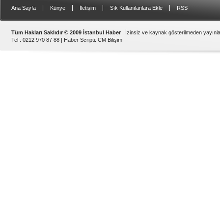
|
|
|
|
Ana Sayfa
Künye
İletişim
Sık Kullanılanlara Ekle
RSS
Tüm Hakları Saklıdır © 2009 İstanbul Haber
| İzinsiz ve kaynak gösterilmeden yayın
Tel : 0212 970 87 88 |
Haber Scripti
:
CM Bilişim