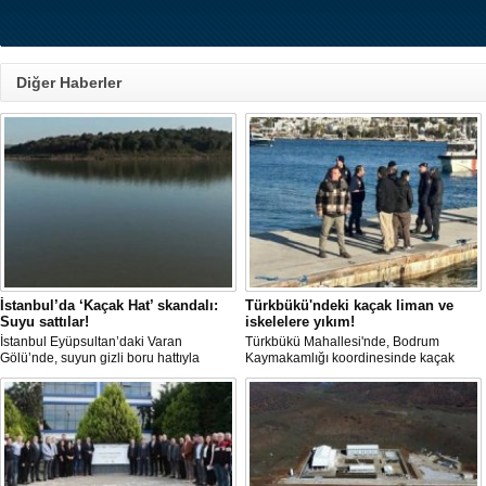
Diğer Haberler
İstanbul’da ‘Kaçak Hat’ skandalı:
Türkbükü'ndeki kaçak liman ve
Suyu sattılar!
iskelelere yıkım!
İstanbul Eyüpsultan’daki Varan
Türkbükü Mahallesi'nde, Bodrum
Gölü’nde, suyun gizli boru hattıyla
Kaymakamlığı koordinesinde kaçak
çekilip tankerlere aktarıldığı öne
liman ve iskelelere yönelik yıkım
sürüldü. Hattın izini süren vatandaşlar,
çalışması başlatıldı.
yaklaşık 3 kilometrelik kaçak düzenek
kurulduğunu iddia etti.