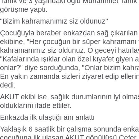
Tanık ve 3 yaşındaki oğlu Muhammet Tanık i
görüşme yaptı.
"Bizim kahramanımız siz oldunuz"
Çocuğuyla beraber enkazdan sağ çıkarılan
ekibine, "Her çocuğun bir süper kahramanı 
kahramanımız siz oldunuz. O geceyi hatırl
"Kafalarında ışıklar olan özel kıyafet giyen 
onlar?" diye sorduğunda, "Onlar bizim kah
En yakın zamanda sizleri ziyaret edip elleri
dedi.
AKUT ekibi ise, sağlık durumlarının iyi olm
olduklarını ifade ettiler.
Enkazda ilk ulaştığı anı anlattı
Yaklaşık 6 saatlik bir çalışma sonunda enk
çocuğuna ilk ulaşan AKUT gönüllüsü Cefer K