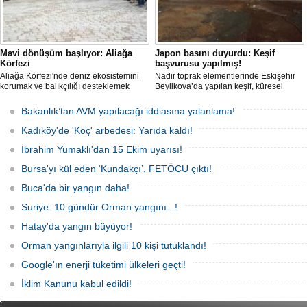
Mavi dönüşüm başlıyor: Aliağa
Japon basını duyurdu: Keşif
Körfezi
başvurusu yapılmış!
Aliağa Körfezi'nde deniz ekosistemini
Nadir toprak elementlerinde Eskişehir
korumak ve balıkçılığı desteklemek
Beylikova’da yapılan keşif, küresel
amacıyla 'Mavi Dönüşüm' tanıtıldı.
raporlarda yer almazken, iktidardan
yeni bir hamle geldi.
Bakanlık’tan AVM yapılacağı iddiasına yalanlama!
Kadıköy'de 'Koç' arbedesi: Yarıda kaldı!
İbrahim Yumaklı'dan 15 Ekim uyarısı!
Bursa'yı kül eden ‘Kundakçı’, FETÖCÜ çıktı!
Buca'da bir yangın daha!
Suriye: 10 gündür Orman yangını...!
Hatay'da yangın büyüyor!
Orman yangınlarıyla ilgili 10 kişi tutuklandı!
Google'ın enerji tüketimi ülkeleri geçti!
İklim Kanunu kabul edildi!