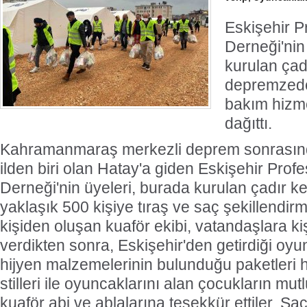
Eskişehir P
Derneği'nin
kurulan çad
depremzede
bakım hizme
dağıttı.
Kahramanmaraş merkezli deprem sonrasınd
ilden biri olan Hatay'a giden Eskişehir Prof
Derneği'nin üyeleri, burada kurulan çadır ke
yaklaşık 500 kişiye tıraş ve saç şekillendirm
kişiden oluşan kuaför ekibi, vatandaşlara ki
verdikten sonra, Eskişehir'den getirdiği oy
hijyen malzemelerinin bulunduğu paketleri h
stilleri ile oyuncaklarını alan çocukların mu
kuaför abi ve ablalarına teşekkür ettiler. Sa