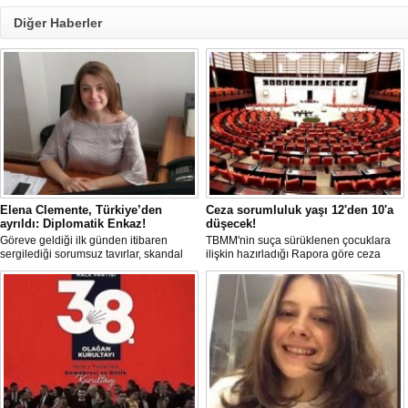
Diğer Haberler
Elena Clemente, Türkiye’den
Ceza sorumluluk yaşı 12'den 10'a
ayrıldı: Diplomatik Enkaz!
düşecek!
Göreve geldiği ilk günden itibaren
TBMM'nin suça sürüklenen çocuklara
sergilediği sorumsuz tavırlar, skandal
ilişkin hazırladığı Rapora göre ceza
kararlar ve özellikle Türk öğrencilere
sorumluluğu yaşının; 12'den 10'a
uyguladığı vize ambargosuyla tepkilerin
düşürülmesi planlanıyor.
odağında olan İtalya’nın İstanbul
Başkonsolosu Elena Clemente’nin
Türkiye’deki görevi nihayet sona erdi.