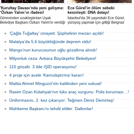
'Kurultay Davası'nda yeni gelişme:
Ece Gürel'in ölüm sebebi
‘Özkan Yalım’ın ifadesi!
kesinleşti: DNA detayı!
Görevinden uzaklaştırılan Uşak
İstanbul'da 36 yaşındaki Ece Gürel,
Belediye Başkanı Özkan Yalım'ın verdiği
yürüyüş yapmak için gittiği Belgrad
son ek ifade 'Kurultay' davası dosyasına
Ormanı'nda 2 Mart 2025'te kayıplara
girdi.
karıştı. 4 gün sonra sağ bulunan ancak
‘Çağla Tuğaltay’ cinayeti: Şüphelinin mezarı açıldı!
kaldırıldığı hastanede hayatını
kaybeden Ece'nin ölümüyle ilgili
Malatya’da 5,6 büyüklüğünde deprem oldu!
soruşturma tamamlanırken, dikkat
çeken detaylar yer aldı.
Mango’nun kurucusunun oğlu gözaltına alındı!
Milyonluk ceza: Ankara Büyükşehir Belediyesi!
110 gözaltı: 3 ilde IŞİD operasyonu!
4 proje için acele ‘Kamulaştırma’ kararı!
Mattia Ahmet Minguzzi'nin katilinden yeni vukuat!
Rasim Ozan Kütahyalı'nın lüks araç vurgunu: Polis koruması…!
Üniformasını, 2. kez çıkarıyor: Teğmen Deniz Demirtaş!
Mahkeme Başkanı’nı tehdit ettiler: Daltonlar!