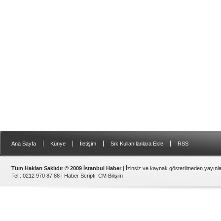
|
|
|
|
Ana Sayfa
Künye
İletişim
Sık Kullanılanlara Ekle
RSS
Tüm Hakları Saklıdır © 2009 İstanbul Haber
| İzinsiz ve kaynak gösterilmeden yayın
Tel : 0212 970 87 88 |
Haber Scripti
:
CM Bilişim