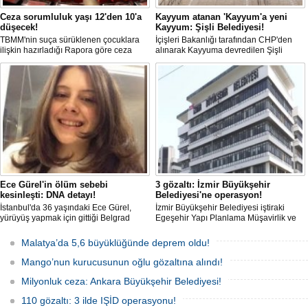
Ceza sorumluluk yaşı 12'den 10'a
Kayyum atanan 'Kayyum'a yeni
düşecek!
Kayyum: Şişli Belediyesi!
TBMM'nin suça sürüklenen çocuklara
İçişleri Bakanlığı tarafından CHP'den
ilişkin hazırladığı Rapora göre ceza
alınarak Kayyuma devredilen Şişli
sorumluluğu yaşının; 12'den 10'a
Belediyesinde bir hafta içinde 2. kez
düşürülmesi planlanıyor.
Kayyum değişti.
Ece Gürel'in ölüm sebebi
3 gözaltı: İzmir Büyükşehir
kesinleşti: DNA detayı!
Belediyesi'ne operasyon!
İstanbul'da 36 yaşındaki Ece Gürel,
İzmir Büyükşehir Belediyesi iştiraki
yürüyüş yapmak için gittiği Belgrad
Egeşehir Yapı Planlama Müşavirlik ve
Ormanı'nda 2 Mart 2025'te kayıplara
Teknoloji A.Ş.'ye yönelik 'İhaleye fesat
karıştı. 4 gün sonra sağ bulunan ancak
karıştırma' operasyonu düzenlendi. 4
Malatya’da 5,6 büyüklüğünde deprem oldu!
kaldırıldığı hastanede hayatını
şüpheliden 3'ü; Jandarma ekipleri
kaybeden Ece'nin ölümüyle ilgili
tarafınca gözaltına alındı.
Mango’nun kurucusunun oğlu gözaltına alındı!
soruşturma tamamlanırken, dikkat
çeken detaylar yer aldı.
Milyonluk ceza: Ankara Büyükşehir Belediyesi!
110 gözaltı: 3 ilde IŞİD operasyonu!