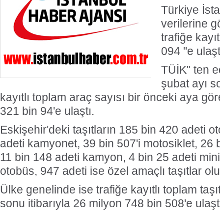
Türkiye İst
verilerine g
trafiğe kayı
094 "e ulaşt
TÜİK" ten ed
şubat ayı son
kayıtlı toplam araç sayısı bir önceki aya gör
321 bin 94'e ulaştı.
Eskişehir'deki taşıtların 185 bin 420 adeti o
adeti kamyonet, 39 bin 507'i motosiklet, 26 b
11 bin 148 adeti kamyon, 4 bin 25 adeti mini
otobüs, 947 adeti ise özel amaçlı taşıtlar ol
Ülke genelinde ise trafiğe kayıtlı toplam taşı
sonu itibarıyla 26 milyon 748 bin 508'e ulaşt