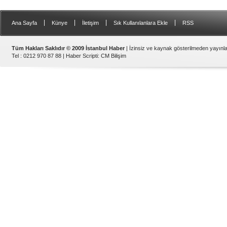
|
|
|
|
Ana Sayfa
Künye
İletişim
Sık Kullanılanlara Ekle
RSS
Tüm Hakları Saklıdır © 2009 İstanbul Haber
| İzinsiz ve kaynak gösterilmeden yayın
Tel : 0212 970 87 88 |
Haber Scripti
:
CM Bilişim