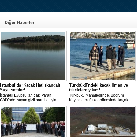
Diğer Haberler
İstanbul’da ‘Kaçak Hat’ skandalı:
Türkbükü'ndeki kaçak liman ve
Suyu sattılar!
iskelelere yıkım!
İstanbul Eyüpsultan’daki Varan
Türkbükü Mahallesi'nde, Bodrum
Gölü’nde, suyun gizli boru hattıyla
Kaymakamlığı koordinesinde kaçak
çekilip tankerlere aktarıldığı öne
liman ve iskelelere yönelik yıkım
sürüldü. Hattın izini süren vatandaşlar,
çalışması başlatıldı.
yaklaşık 3 kilometrelik kaçak düzenek
kurulduğunu iddia etti.