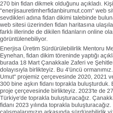
270 bin fidan dikmek olduğunu açıkladı. Kişi
"enerjisauretimherfidanbirumut.com" web si
sevdikleri adına fidan dikimi talebinde buluna
web sitesi üzerinden fidan haritasına ulaşıla
farklı illerinde de dikilen fidanların online ol
görüntülenebiliyor.
Enerjisa Üretim Sürdürülebilirlik Mentoru 
Eynehan, fidan dikim töreninde yaptığı açı
burada 18 Mart Çanakkale Zaferi ve Şehitl
dolayısıyla birlikteyiz. Bu 4'üncü ormanımız.
Umut" projemiz çerçevesinde 2020, 2021 ve 2
300 bine aşkın fidanı toprakla buluşturduk.
proje çerçevesinde birlikteyiz. 2023'te de 27
Türkiye'de toprakla buluşturacağız. Çanakka
fidanı 2023 yılında toprakla buluşturacağız.
çalışmalarımızın arkasında sürdürebilirlik v