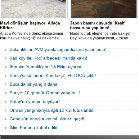
Mavi dönüşüm başlıyor: Aliağa
Japon basını duyurdu: Keşif
Körfezi
başvurusu yapılmış!
Aliağa Körfezi'nde deniz ekosistemini
Nadir toprak elementlerinde Eskişehir
korumak ve balıkçılığı desteklemek
Beylikova’da yapılan keşif, küresel
amacıyla 'Mavi Dönüşüm' tanıtıldı.
raporlarda yer almazken, iktidardan
yeni bir hamle geldi.
Bakanlık’tan AVM yapılacağı iddiasına yalanlama!
Kadıköy'de 'Koç' arbedesi: Yarıda kaldı!
İbrahim Yumaklı'dan 15 Ekim uyarısı!
Bursa'yı kül eden ‘Kundakçı’, FETÖCÜ çıktı!
Buca'da bir yangın daha!
Suriye: 10 gündür Orman yangını...!
Hatay'da yangın büyüyor!
Orman yangınlarıyla ilgili 10 kişi tutuklandı!
Google'ın enerji tüketimi ülkeleri geçti!
İklim Kanunu kabul edildi!