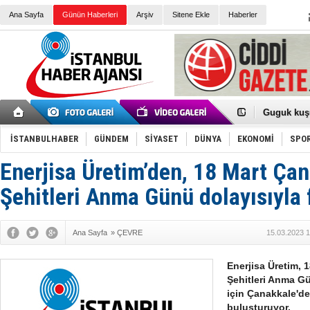
Ana Sayfa
Günün Haberleri
Arşiv
Sitene Ekle
Haberler
Türk Voley
Töreninde
İkinci El M
Guguk kuş
Sneaker Ay
Erkek Spor
İSTANBULHABER
GÜNDEM
SİYASET
DÜNYA
EKONOMİ
SPO
Bakmalısın
Tommy Hilf
Yeri
Ceza sorum
Enerjisa Üretim’den, 18 Mart Çan
Kayyum ata
Ankara kuli
Şehitleri Anma Günü dolayısıyla 
Kemal Kılı
Erdoğan: “
'Kurultay D
Ana Sayfa
»
ÇEVRE
15.03.2023 1
İtalyan Lis
Ece Gürel'
3 gözaltı:
Enerjisa Üretim, 
Şehitleri Anma Gü
için Çanakkale'de
buluşturuyor.