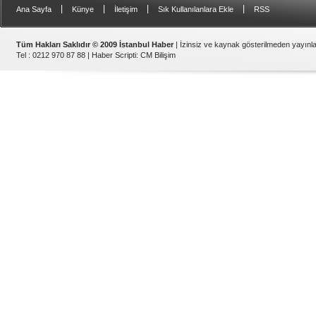
|
|
|
|
Ana Sayfa
Künye
İletişim
Sık Kullanılanlara Ekle
RSS
Tüm Hakları Saklıdır © 2009 İstanbul Haber
| İzinsiz ve kaynak gösterilmeden yayın
Tel : 0212 970 87 88 |
Haber Scripti
:
CM Bilişim