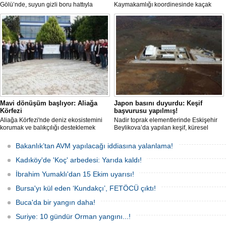
Gölü’nde, suyun gizli boru hattıyla
Kaymakamlığı koordinesinde kaçak
çekilip tankerlere aktarıldığı öne
liman ve iskelelere yönelik yıkım
sürüldü. Hattın izini süren vatandaşlar,
çalışması başlatıldı.
yaklaşık 3 kilometrelik kaçak düzenek
kurulduğunu iddia etti.
Mavi dönüşüm başlıyor: Aliağa
Japon basını duyurdu: Keşif
Körfezi
başvurusu yapılmış!
Aliağa Körfezi'nde deniz ekosistemini
Nadir toprak elementlerinde Eskişehir
korumak ve balıkçılığı desteklemek
Beylikova’da yapılan keşif, küresel
amacıyla 'Mavi Dönüşüm' tanıtıldı.
raporlarda yer almazken, iktidardan
yeni bir hamle geldi.
Bakanlık’tan AVM yapılacağı iddiasına yalanlama!
Kadıköy'de 'Koç' arbedesi: Yarıda kaldı!
İbrahim Yumaklı'dan 15 Ekim uyarısı!
Bursa'yı kül eden ‘Kundakçı’, FETÖCÜ çıktı!
Buca'da bir yangın daha!
Suriye: 10 gündür Orman yangını...!