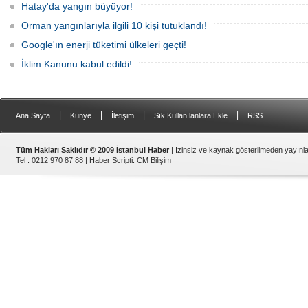
Hatay'da yangın büyüyor!
Orman yangınlarıyla ilgili 10 kişi tutuklandı!
Google'ın enerji tüketimi ülkeleri geçti!
İklim Kanunu kabul edildi!
|
|
|
|
Ana Sayfa
Künye
İletişim
Sık Kullanılanlara Ekle
RSS
Tüm Hakları Saklıdır © 2009 İstanbul Haber
| İzinsiz ve kaynak gösterilmeden yayın
Tel : 0212 970 87 88 |
Haber Scripti
:
CM Bilişim